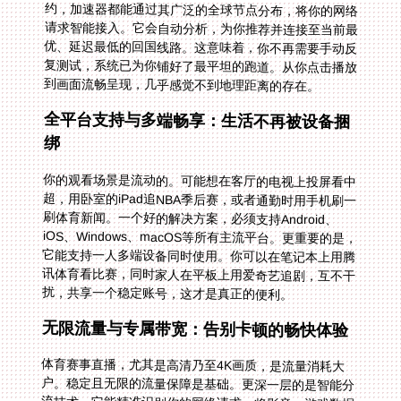
到画面流畅呈现，几乎感觉不到地理距离的存在。
全平台支持与多端畅享：生活不再被设备捆
绑
你的观看场景是流动的。可能想在客厅的电视上投屏看中
超，用卧室的iPad追NBA季后赛，或者通勤时用手机刷一
刷体育新闻。一个好的解决方案，必须支持Android、
iOS、Windows、macOS等所有主流平台。更重要的是，
它能支持一人多端设备同时使用。你可以在笔记本上用腾
讯体育看比赛，同时家人在平板上用爱奇艺追剧，互不干
扰，共享一个稳定账号，这才是真正的便利。
无限流量与专属带宽：告别卡顿的畅快体验
体育赛事直播，尤其是高清乃至4K画质，是流量消耗大
户。稳定且无限的流量保障是基础。更深一层的是智能分
流技术，它能精准识别你的网络请求，将影音、游戏数据
通过精选的回国专线传输。特别是独享的100M带宽，就
像为你开辟了一条不堵车的私家高速公路，确保在比赛最
激烈的时刻，画面也不会转圈或掉帧，让你不错过任何一