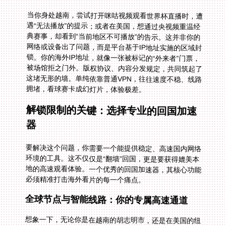
当你身处越南，尝试打开咪咕视频观看世界杯直播时，遭
遇“无法播放”的提示；或者在美国，想通过央视频重温经
典赛事，却看到“当前地区不可播放”的告示。这并非你的
网络或设备出了问题，而是平台基于IP地址实施的区域封
锁。你的海外IP地址，就像一张被标记的“外来者”门票，
被场馆拒之门外。版权协议、内容分发规定，共同筑起了
这堵无形的墙。单纯依靠普通VPN，往往速度不稳、线路
拥堵，看球赛卡成幻灯片，体验极差。
解锁限制的关键：选择专业的回国加速
器
要解决这个问题，你需要一个能提供稳定、高速国内网络
环境的工具。这不仅仅是“翻墙”回国，更是要获得媲美本
地的高速观看体验。一个优秀的回国加速器，其核心功能
必须精准打击海外看片的每一个痛点。
全球节点与智能线路：你的专属高速通道
想象一下，无论你是在越南的胡志明市，还是在美国的纽
约，加速器都能通过其广泛的全球节点分布，将你的网络
请求智能接入。它会自动分析，为你推荐并连接至当前最
优、延迟最低的回国线路。这意味着，你不再需要手动反
复测试，系统已为你铺好了最平坦的跑道。从你点击播放