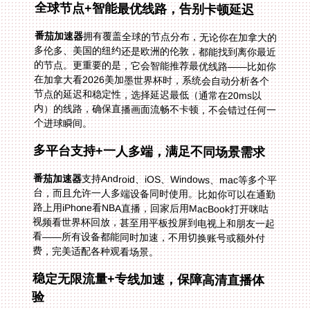
全球节点+智能最优线路，告别卡顿延迟
番茄加速器
拥有覆盖全球的节点分布，无论你在加拿大的
多伦多、美国的纽约还是欧洲的伦敦，都能找到离你最近
的节点。更重要的是，它会智能推荐最优线路——比如你
在加拿大看2026美加墨世界杯时，系统会自动分析各个
节点的延迟和稳定性，选择延迟最低（通常在20ms以
内）的线路，确保直播画面流畅不卡顿，不会错过任何一
个进球瞬间。
多平台支持+一人多端，满足不同场景需求
番茄加速器
支持Android、iOS、Windows、mac等多个平
台，而且允许一人多端设备同时使用。比如你可以在通勤
路上用iPhone看NBA直播，回家后用MacBook打开咪咕
视频看世界杯回放，甚至用平板投屏到电视上和朋友一起
看——所有设备都能同时加速，不用切换账号或额外付
费，完美适配各种观看场景。
稳定无限流量+专线加速，保障高清直播体
验