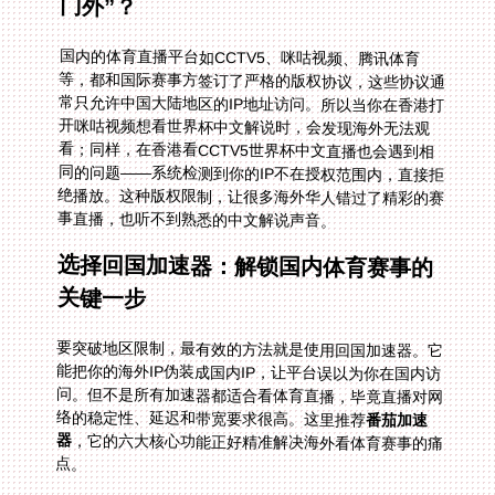
门外”？
国内的体育直播平台如CCTV5、咪咕视频、腾讯体育
等，都和国际赛事方签订了严格的版权协议，这些协议通
常只允许中国大陆地区的IP地址访问。所以当你在香港打
开咪咕视频想看世界杯中文解说时，会发现海外无法观
看；同样，在香港看CCTV5世界杯中文直播也会遇到相
同的问题——系统检测到你的IP不在授权范围内，直接拒
绝播放。这种版权限制，让很多海外华人错过了精彩的赛
事直播，也听不到熟悉的中文解说声音。
选择回国加速器：解锁国内体育赛事的
关键一步
要突破地区限制，最有效的方法就是使用回国加速器。它
能把你的海外IP伪装成国内IP，让平台误以为你在国内访
问。但不是所有加速器都适合看体育直播，毕竟直播对网
络的稳定性、延迟和带宽要求很高。这里推荐
番茄加速
器
，它的六大核心功能正好精准解决海外看体育赛事的痛
点。