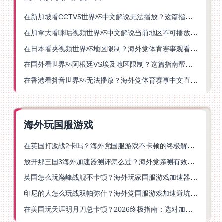
在新加坡看CCTV5世界杯中文解说无法播放？这篇指南帮你解锁海外体育直播自由
在加拿大看咪咕视频世界杯中文解说当前地区不可播放？这篇指南帮你一键解决
在日本看央视频世界杯地区限制？海外党体育赛事观看终极指南
在国外看世界杯阿根廷VS埃及地区限制？这篇指南帮你搞定中文直播+解说
在香港看抖音世界杯无法播放？海外党体育赛事中文直播终极指南
海外玩国服游戏
在英国打激战2卡吗？海外党国服游戏不卡顿的终极解决方案
放开那三国3海外加速器测评怎么过？海外党亲测有效的国服游戏加速指南
英国怎么玩巅峰战舰不卡顿？海外玩家国服游戏加速器终极指南
印尼的人怎么玩战双帕弥什？海外党国服游戏加速避坑指南
在美国玩天涯明月刀总卡顿？2026终极指南：选对加速器让你丝滑连招