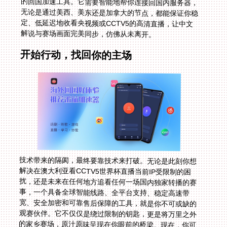
解说与赛场画面完美同步，仿佛从未离开。
开始行动，找回你的主场
技术带来的隔阂，最终要靠技术来打破。无论是此刻你想
解决在澳大利亚看CCTV5世界杯直播当前IP受限制的困
扰，还是未来在任何地方追看任何一场国内独家转播的赛
事，一个具备全球智能线路、全平台支持、稳定高速带
宽、安全加密和可靠售后保障的工具，就是你不可或缺的
观赛伙伴。它不仅仅是绕过限制的钥匙，更是将万里之外
的家乡赛场，原汁原味呈现在你眼前的桥梁。现在，你可
以重新打开那个熟悉的App，让等待已久的比赛，和那令