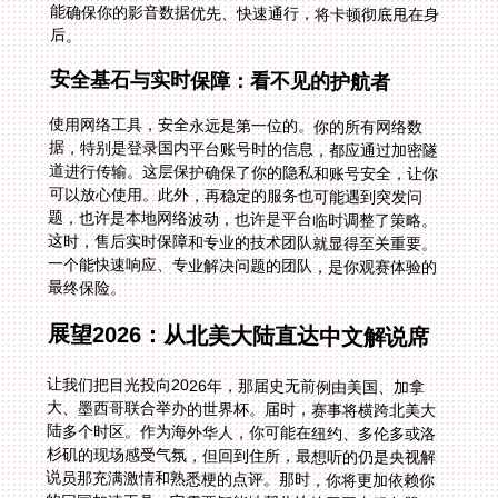
后。
安全基石与实时保障：看不见的护航者
使用网络工具，安全永远是第一位的。你的所有网络数
据，特别是登录国内平台账号时的信息，都应通过加密隧
道进行传输。这层保护确保了你的隐私和账号安全，让你
可以放心使用。此外，再稳定的服务也可能遇到突发问
题，也许是本地网络波动，也许是平台临时调整了策略。
这时，售后实时保障和专业的技术团队就显得至关重要。
一个能快速响应、专业解决问题的团队，是你观赛体验的
最终保险。
展望2026：从北美大陆直达中文解说席
让我们把目光投向2026年，那届史无前例由美国、加拿
大、墨西哥联合举办的世界杯。届时，赛事将横跨北美大
陆多个时区。作为海外华人，你可能在纽约、多伦多或洛
杉矶的现场感受气氛，但回到住所，最想听的仍是央视解
说员那充满激情和熟悉梗的点评。那时，你将更加依赖你
的回国加速工具。它需要智能地帮你连接回国内服务器，
无论是通过美西、美东还是加拿大的节点，都能保证你稳
定、低延迟地收看央视频或CCTV5的高清直播，让中文