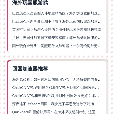
海外玩国服游戏
巴西怎么玩边锋四人斗地主精简版？海外游戏党的加速器终极选择
巴西怎么玩新笑傲江湖不卡顿？海外玩家国服游戏加速终极指南（附猫和老鼠一梦江湖实测）
英国打明日之后怎么提速的？海外畅玩国服游戏终极指南
足球世界国外加速器下载安装指南：海外党畅玩国服游戏的终极解决方案
国外玩合金弹头：觉醒用什么加速器？一份写给海外游子的畅玩指南
回国加速器推荐
海外党必看：如何选对回国翻墙VPN，无缝解锁国内资源？
ChickCN VPN好用吗？和海牛VPN对比哪个回国效果更好？
ChickCN VPN和当归VPN对比哪个回国效果更好？海外党亲测后选了它
深夜连不上Steam回国，我决定不再忍受这数字鸿沟
Quickback和巨鲸好用吗？在海外深夜想刷B站、追爱奇艺的你，或许正需要这份答案