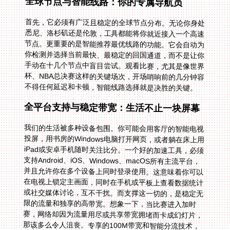
全球节点与智能线路：你的专属导航员
首先，它必须有广泛且稳定的全球节点分布。无论你身处
悉尼、洛杉矶还是伦敦，工具都能将你就近接入一个高速
节点。更重要的是智能推荐最优线路的功能。它会自动为
你检测并选择当前最快、最稳定的回国通道，而不是让你
手动在十几个节点中盲目尝试。观看比赛，尤其是像世界
杯、NBA总决赛这样的关键场次，开场哨响前的几分钟容
不得任何延迟和卡顿，智能线路选择就是决胜的关键。
全平台支持与稳定带宽：生活不止一块屏幕
我们的生活被多种设备包围。你可能会用客厅的智能电视
投屏，用书房的Windows电脑打开网页，或者躺在床上用
iPad或安卓手机随时关注比分。一个好的加速工具，必须
支持Android、iOS、Windows、macOS所有主流平台，
并且允许你在多个设备上同时登录使用。这意味着你可以
在电视上锁定主画面，同时在手机或平板上查看数据统计
或社交媒体讨论，互不干扰。而支撑这一切的，是稳定无
限的流量和独享的高带宽。想象一下，当比赛进入加时
赛，网络却因为流量用尽或共享带宽拥堵而卡成幻灯片，
那该多么令人沮丧。专享的100M带宽和智能分流技术，
能确保你的影音数据优先、快速通行，将卡顿彻底甩在身