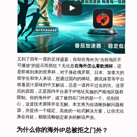
又到了四年一度的足球盛宴，你却在海外为“当前地区不
可播放”的提示而抓狂？无论是
在海外怎么看欧洲杯
，还
是即将到来的世界杯，对于身处俄罗斯、日本、加拿大的
留学生和华人来说，想通过国内的咪咕、腾讯体育等平台
收看原汁原味的中文解说，总是一道跨不过去的坎。这背
后的原因，正是国内平台基于IP地址实施的严格地区版权
限制。你的海外IP，成了被挡在门外的那一个。但别担
心，这道技术屏障并非无解。本文将为你清晰拆解问题根
源，并提供一个稳定、高效的一站式解决方案，让你无论
身在何处，都能流畅锁定家乡的解说声浪。
为什么你的海外IP总被拒之门外？