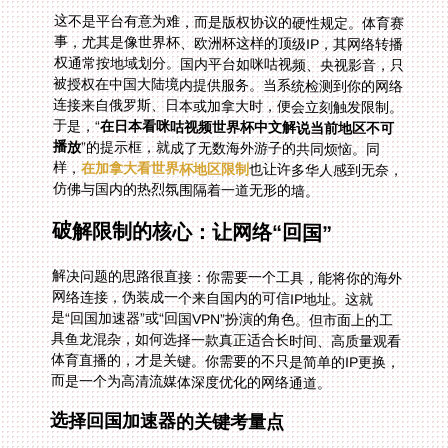
这不是平台有意为难，而是版权协议的硬性规定。体育赛
事，尤其是像世界杯、欧洲杯这样的顶级IP，其网络转播
权通常按地域划分。国内平台如咪咕视频、央视影音，只
被授权在中国大陆境内提供服务。当系统检测到你的网络
连接来自俄罗斯、日本或加拿大时，便会立刻触发限制。
于是，“
在日本看咪咕视频世界杯中文解说当前地区不可
播放
”的提示框，就成了无数海外游子的共同烦恼。同
样，
在加拿大看世界杯地区限制
也让许多华人感到无奈，
仿佛与国内的热烈氛围隔着一道无形的墙。
破解限制的核心：让网络“回国”
解决问题的思路很直接：你需要一个工具，能将你的海外
网络连接，伪装成一个来自国内的可信IP地址。这就
是“回国加速器”或“回国VPN”扮演的角色。但市面上的工
具鱼龙混杂，如何选择一款真正适合长时间、高质量观看
体育直播的，才是关键。你需要的不只是简单的IP更换，
而是一个为高清流媒体深度优化的网络通道。
选择回国加速器的关键考量点