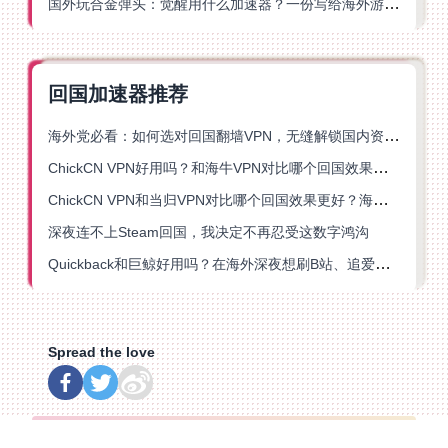
国外玩合金弹头：觉醒用什么加速器？一份写给海外游子的畅玩指南
回国加速器推荐
海外党必看：如何选对回国翻墙VPN，无缝解锁国内资源？
ChickCN VPN好用吗？和海牛VPN对比哪个回国效果更好？
ChickCN VPN和当归VPN对比哪个回国效果更好？海外党亲测后选了它
深夜连不上Steam回国，我决定不再忍受这数字鸿沟
Quickback和巨鲸好用吗？在海外深夜想刷B站、追爱奇艺的你，或许正需要这份答案
Spread the love