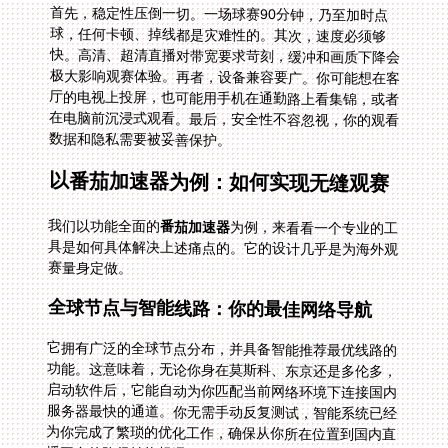
首先，稳定性压倒一切。一场球赛90分钟，乃至加时点
球，任何卡顿、掉线都是灾难性的。其次，速度必须够
快。高清、超清直播对带宽要求苛刻，缓冲和画质下降会
极大影响观赛体验。再者，设备兼容要广。你可能想在客
厅的电视上投屏，也可能用手机在通勤路上看集锦，或者
在电脑前沉浸式观看。最后，安全性不容忽视，你的观看
数据和隐私需要被妥善保护。
以番茄加速器为例：如何实现无缝观赛
我们以功能全面的
番茄加速器
为例，来看看一个专业的工
具是如何具体解决上述痛点的。它的设计几乎是为海外观
赛量身定做。
全球节点与智能线路：你的最佳网络导航
它拥有广泛的全球节点分布，并具备智能推荐最优线路的
功能。这意味着，无论你身在莫斯科、东京还是多伦多，
启动软件后，它能自动为你匹配当前网络环境下连接国内
服务器最快的通道。你无需手动反复测试，智能系统已经
为你完成了繁琐的优化工作，确保从你所在位置到国内直