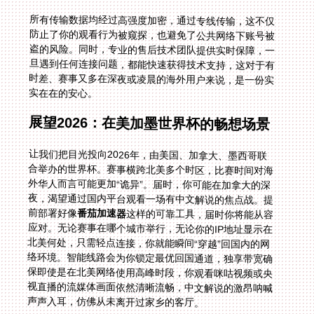
所有传输数据均经过高强度加密，通过专线传输，这不仅
防止了你的观看行为被窥探，也避免了公共网络下账号被
盗的风险。同时，专业的售后技术团队提供实时保障，一
旦遇到任何连接问题，都能快速获得技术支持，这对于有
时差、赛事又多在深夜或凌晨的海外用户来说，是一份实
实在在的安心。
展望2026：在美加墨世界杯的畅想场景
让我们把目光投向2026年，由美国、加拿大、墨西哥联
合举办的世界杯。赛事横跨北美多个时区，比赛时间对海
外华人而言可能更加“诡异”。届时，你可能在加拿大的深
夜，渴望通过国内平台观看一场有中文解说的焦点战。提
前部署好像
番茄加速器
这样的可靠工具，届时你将能从容
应对。无论赛事在哪个城市举行，无论你的IP地址显示在
北美何处，只需轻点连接，你就能瞬间“穿越”回国内的网
络环境。智能线路会为你锁定最优回国通道，独享带宽确
保即使是在北美网络使用高峰时段，你观看咪咕视频或央
视直播的流媒体画面依然清晰流畅，中文解说的激昂呐喊
声声入耳，仿佛从未离开过家乡的客厅。