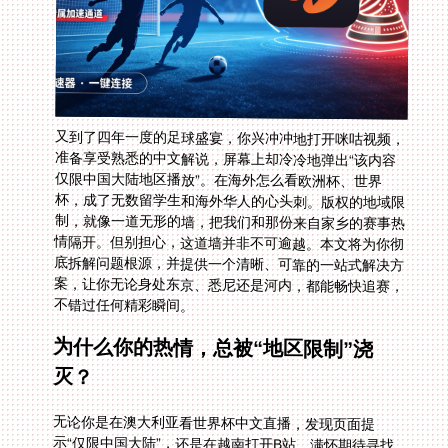
又到了四年一度的足球盛宴，你兴冲冲地打开咪咕视频，
准备享受熟悉的中文解说，屏幕上却冷冷地弹出“该内容
仅限中国大陆地区播放”。在海外怎么看欧洲杯、世界
杯，成了无数留学生和海外华人的心头刺。版权的地域限
制，就像一道无形的墙，把我们和那份来自家乡的赛事热
情隔开。但别担心，这道墙并非不可逾越。本文将为你彻
底拆解问题根源，并提供一个清晰、可靠的一站式解决方
案，让你无论身处东京、悉尼还是河内，都能畅快追赛，
不错过任何精彩瞬间。
为什么你的热情，总被“地区限制”浇
灭？
无论你是在澳大利亚看世界杯中文直播，发现页面提
示“仅限中国大陆”，还是在越南打开B站，满怀期待寻找
世界杯中文解说却遭遇“海外无法观看”的提示，背后的原
因都一样：流媒体版权。赛事主办方将直播权分区售卖，
平台为了遵守合同，只能通过检测用户IP地址来限制海外
访问。你的网络位置暴露了，访问自然就被拦截。这不仅
仅是体育赛事的烦恼，追国产剧、看综艺，同样困难重