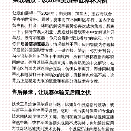
实战场景：以2026美加墨世界杯为例
让我们展望一下2026年，由美国、加拿大、墨西哥联合
举办的世界杯。届时，赛事将在不同时区举行，国内平台
如央视、抖音、咪咕的解说阵容势必再次成为焦点。想象
一下，你身在澳大利亚，想通过抖音观看有中文解说的开
幕战。没有加速器，你只会看到“无法播放”的提示。但当
你开启
番茄加速器
后，情况截然不同：应用智能为你选择
了最优的回国影音专线，一键连接。随后，你打开抖音，
APP识别你的IP已位于中国境内，所有世界杯直播内容瞬
间解锁。你可以畅享高清直播，听着熟悉的中文解说，在
评论区与国内球迷同步互动，仿佛从未离开。即使同时用
手机和电脑打开不同场次的比赛，流畅度也丝毫不减，这
背后正是稳定无限的流量和智能分流技术在支撑。
售后保障，让观赛体验无后顾之忧
技术工具难免偶尔遇到问题，比如某个线路临时波动，或
与新平台兼容性需要调整。这时，售后实时保障和专业的
技术团队就显得尤为关键。遇到在新加坡看咪咕视频直播
突然中断，或在泰国连接央视频不成功时，你能通过应用
内或网站迅速找到技术支持。一个反应迅速的团队能帮你
快速排查问题，切换备用线路，或提供针对性的解决步
骤，确保你的观赛计划不被意外打断。这种保障，是免费