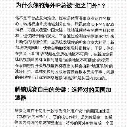
为什么你的海外IP总被“拒之门外”？
这不是平台故意为难你。版权是体育赛事商业运作的核
心，转播权通常按地域划分出售。腾讯体育买下的NBA直
播权，可能只覆盖中国大陆；咪咕视频持有的世界杯转播
权，也仅限于国内观众。平台通过检测你的网络IP地址来
判断你的物理位置。当系统发现你的IP来自澳大利亚、新
加坡或美国时，便会自动触发地理封锁机制。于是，你会
在抖音上看到“该视频在您所在地区不可用”，在新加坡看
咪咕视频世界杯直播时遭遇“当前地区不可播放”的提示，
在泰国想打开央视频世界杯直播同样会碰到“地区限制”的
冰冷阻拦。单纯更换时区或语言设置根本无济于事，问题
的关键在于让你的网络连接“看起来”是从国内发出的。
解锁观赛自由的关键：选择对的回国加
速器
解决之道在于使用一款专为海外用户设计的回国加速器
（或称“反向VPN”）。它的核心作用，是为你搭建一条通
往国内网络的专属加密通道，将你的海外IP伪装成一个国
内IP。市面上选择不少，但并非所有都能满足高清直播的
需求。你需要关注几个核心点：线路是否专门为影音直播
优化、速度是否足够稳定、是否支持你常用的所有设备。