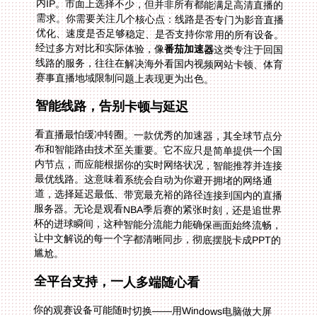
经过多方对比和实际体验，像
番茄加速器
这类专注于回国
线路的服务，往往在解决海外看国内视频网站卡顿、体育
赛事直播地域限制问题上表现更为出色。
智能线路，告别卡顿与延迟
看直播最怕缓冲转圈。一款优秀的加速器，其全球节点分
布和智能路由技术至关重要。它不应只是简单提供一个国
内节点，而应能根据你的实时网络状况，智能推荐并连接
最优线路。这意味着系统会自动为你避开拥堵的网络通
道，选择延迟最低、带宽最充裕的路径连接到国内的直播
服务器。无论是观看NBA季后赛的紧张时刻，还是追世界
杯的进球瞬间，这种智能分流能力能确保画面始终流畅，
让中文解说的每一个字都清晰同步，彻底摆脱卡成PPT的
尴尬。
全平台支持，一人多端随心看
你的观赛设备可能随时切换——用Windows电脑做大屏
幕，用iPad随时走动观看，或者用Android手机在通勤路
上瞄一眼赛况。因此，加速器需要提供多个平台支持，覆
盖Android、iOS、Windows、macOS等所有主流系统。
更重要的是，优质的服务会允许你在多个设备上同时使用
一个账户。这样，你可以在客厅电视投屏看足球，同时卧
室的电脑挂着篮球直播，手机还能刷刷赛事集锦，实现真