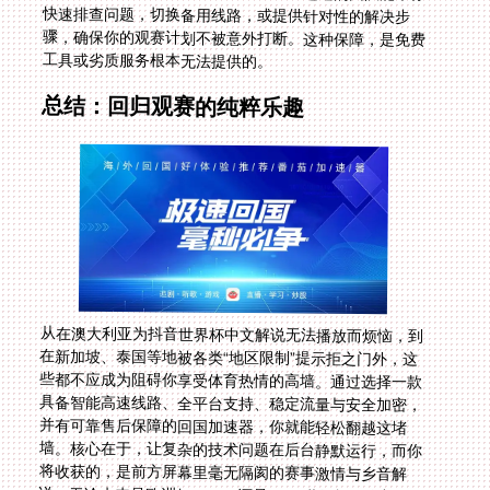
工具或劣质服务根本无法提供的。
总结：回归观赛的纯粹乐趣
从在澳大利亚为抖音世界杯中文解说无法播放而烦恼，到
在新加坡、泰国等地被各类“地区限制”提示拒之门外，这
些都不应成为阻碍你享受体育热情的高墙。通过选择一款
具备智能高速线路、全平台支持、稳定流量与安全加密，
并有可靠售后保障的回国加速器，你就能轻松翻越这堵
墙。核心在于，让复杂的技术问题在后台静默运行，而你
将收获的，是前方屏幕里毫无隔阂的赛事激情与乡音解
说。无论未来是欧洲杯、NBA还是2026世界杯，你都可
以随时接入那份熟悉的观赛氛围，与世界各地的华人球迷