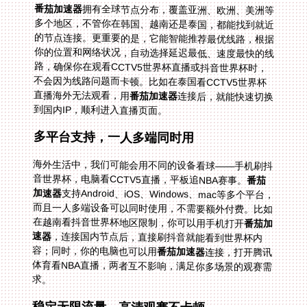
番茄加速器
拥有全球节点分布，覆盖亚洲、欧洲、美洲等
多个地区，不管你在韩国、越南还是泰国，都能找到就近
的节点连接。更重要的是，它能智能推荐最优线路，根据
你的位置和网络状况，自动选择延迟最低、速度最快的线
路，确保你在观看CCTV5世界杯直播或抖音世界杯时，
不会因为线路问题而卡顿。比如在泰国看CCTV5世界杯
直播海外无法观看，用
番茄加速器
连接后，就能快速切换
到国内IP，顺利进入直播页面。
多平台支持，一人多端同时用
海外生活中，我们可能会用不同的设备看球——手机刷抖
音世界杯，电脑看CCTV5直播，平板追NBA赛事。
番茄
加速器
支持Android、iOS、Windows、mac等多个平台，
而且一人多端设备可以同时使用，不需要额外付费。比如
在越南看抖音世界杯地区限制，你可以用手机打开
番茄加
速器
，连接国内节点后，直接刷抖音就能看到世界杯内
容；同时，你的电脑也可以用
番茄加速器
连接，打开腾讯
体育看NBA直播，两者互不影响，满足你多场景的观赛需
求。