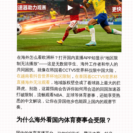
在海外怎么看欧洲杯？打开国内直播APP却显示“地区限
制无法播放”——这是无数留学生、海外工作者和华人的
共同困扰。就像在韩国看CCTV5世界杯仅限中国大陆，
在越南看抖音世界杯地区限制
，
在泰国看CCTV5世界杯
直播海外无法观看
，地域版权壁垒成了看球路上最大的拦
路虎。别急，这篇指南会告诉你如何用合适的回国加速器
打破限制，流畅观看NBA、足球等体育赛事，还能享受熟
悉的中文解说，让你在异国他乡也能跟上国内的观赛节
奏。
为什么海外看国内体育赛事会受限？