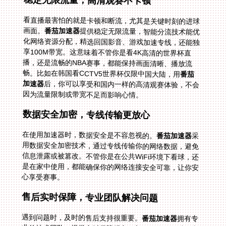
稳定无限流量，高清观赛不卡顿
看直播最害怕的就是卡顿和断流，尤其是关键时刻的进球
画面。
番茄加速器
提供稳定无限流量，智能分流技术能优
化网络资源分配，精选回国影音、游戏加速专线，还能独
享100M带宽。这意味着不管你是看4K高清的世界杯直
播，还是流畅的NBA赛事，都能保持画面清晰、播放流
畅。比如在韩国看CCTV5世界杯仅限中国大陆，用
番茄
加速器
后，你可以享受和国内一样的高清观赛体验，不会
因为流量限制或带宽不足而影响心情。
数据安全加密，专线传输更放心
在使用加速器时，数据安全是不容忽视的。
番茄加速器
采
用数据安全加密技术，通过专线传输你的网络数据，避免
信息泄露或被篡改。不管你是在公共WiFi环境下看球，还
是在家中使用，都能确保你的网络连接安全可靠，让你安
心享受赛事。
售后实时保障，专业团队解决问题
遇到问题时，及时的售后支持很重要。
番茄加速器
拥有专
业的技术团队，提供实时保障服务。如果你在使用过程中
遇到连接失败、线路卡顿等问题，随时可以联系客服，他
们会快速响应并帮你解决。比如在泰国看CCTV5世界杯
直播海外无法观看，联系番茄客服后，他们会指导你调整