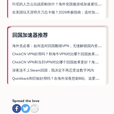
印尼的人怎么玩战双帕弥什？海外党国服游戏加速避坑指南
在美国玩天涯明月刀总卡顿？2026终极指南：选对加速器让你丝滑连招
回国加速器推荐
海外党必看：如何选对回国翻墙VPN，无缝解锁国内资源？
ChickCN VPN好用吗？和海牛VPN对比哪个回国效果更好？
ChickCN VPN和当归VPN对比哪个回国效果更好？海外党亲测后选了它
深夜连不上Steam回国，我决定不再忍受这数字鸿沟
Quickback和巨鲸好用吗？在海外深夜想刷B站、追爱奇艺的你，或许正需要这份答案
Spread the love