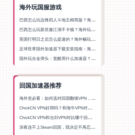
海外玩国服游戏
巴西怎么玩边锋四人斗地主精简版？海外游戏党的加速器终极选择
巴西怎么玩新笑傲江湖不卡顿？海外玩家国服游戏加速终极指南（附猫和老鼠一梦江湖实测）
英国打明日之后怎么提速的？海外畅玩国服游戏终极指南
足球世界国外加速器下载安装指南：海外党畅玩国服游戏的终极解决方案
国外玩合金弹头：觉醒用什么加速器？一份写给海外游子的畅玩指南
回国加速器推荐
海外党必看：如何选对回国翻墙VPN，无缝解锁国内资源？
ChickCN VPN好用吗？和海牛VPN对比哪个回国效果更好？
ChickCN VPN和当归VPN对比哪个回国效果更好？海外党亲测后选了它
深夜连不上Steam回国，我决定不再忍受这数字鸿沟