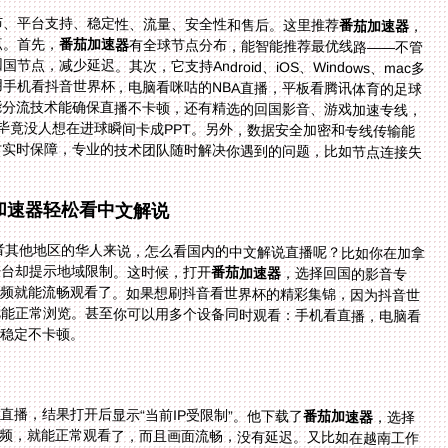
布、平台支持、稳定性、流量、安全性和售后。这里推荐
番茄加速器
，
点。首先，
番茄加速器
有全球节点分布，能智能推荐最优线路——不管
你在泰国、越南还是欧洲，它都会自动匹配最快的回国节点，减少延迟。其次，它支持Android、iOS、Windows、mac多
个平台，而且一人多端设备可以同时使用：你可以用手机看抖音世界杯，电脑看咪咕的NBA直播，平板看腾讯体育的足球
赛事，互不影响。再者，它提供稳定无限流量，智能分流技术能确保直播不卡顿，还有精选的回国影音、游戏加速专线，
独享100M带宽——这对于体育直播来说至关重要，毕竟没人想在进球瞬间卡成PPT。另外，数据安全加密和专线传输能
保护你的隐私，不用担心网络数据泄露。最后，售后实时保障，专业的技术团队随时解决你遇到的问题，比如节点连接失
茄加速器轻松看中文解说
或者其他地区的华人来说，怎么看国内的中文解说直播呢？比如你在加拿
平台却提示地域限制。这时候，打开
番茄加速器
，选择回国的影音专
线，连接后你的IP就变成了中国大陆，再打开咪咕视频就能流畅观看了。如果想刷抖音看世界杯的精彩集锦，因为抖音世
就能正常浏览。甚至你可以用多个设备同时观看：手机看直播，电脑看
且稳定不卡顿。
播，结果打开后显示“当前IP受限制”。他下载了
番茄加速器
，选择
了泰国到中国大陆的最优线路，连接后再打开咪咕视频，就能正常观看了，而且画面流畅，没有延迟。又比如在越南工作