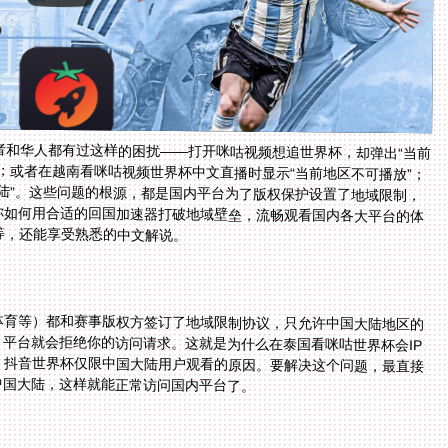
者和华人都有过这样的困扰——打开咪咕视频想追世界杯，却弹出“当前
）；或者在越南看咪咕视频世界杯中文直播时显示“当前地区不可播放”；
大陆”。这些问题的根源，都是国内平台为了版权保护设置了地域限制，
教你如何用合适的回国加速器打破地域壁垒，流畅观看国内各大平台的体
等，还能享受熟悉的中文解说。
？
体育等）都和赛事版权方签订了地域限制协议，只允许中国大陆地区的
，平台就会拒绝你的访问请求。这就是为什么在泰国看咪咕世界杯会IP
，抖音世界杯仅限中国大陆用户观看的原因。要解决这个问题，最直接
中国大陆，这样就能正常访问国内平台了。