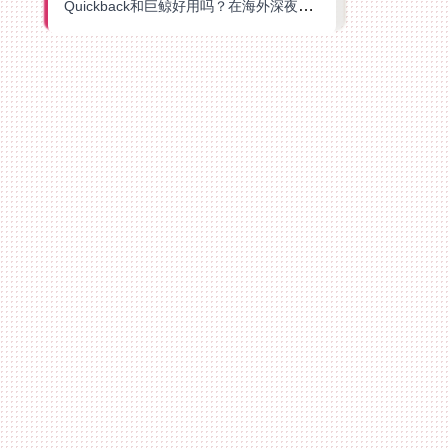
Quickback和巨鲸好用吗？在海外深夜想刷B站、追爱奇艺的你，或许正需要这份答案