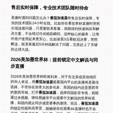
售后实时保障，专业技术团队随时待命
直播时遇到问题怎么办？
番茄加速器
有售后实时保障，专
业的技术团队24小时在线。比如你在看世界杯直播时突然
出现连接问题，只需要联系客服，就能得到快速响应和解
决方案，不会错过任何精彩瞬间。这种贴心的服务，让海
外用户使用起来更安心。比如凌晨3点看欧冠决赛，突然
断连，联系客服后5分钟就解决了问题，完美赶上了关键
的点球大战。
2026美加墨世界杯：提前锁定中文解说与同
步直播
2026年美加墨世界杯即将到来，对于在北美或其他地区
的华人来说，用
番茄加速器
观看国内平台的直播将是最佳
选择。不管你在加拿大的多伦多、美国的纽约还是墨西哥
的墨西哥城，打开
番茄加速器
，选择回国影音专线，就能
通过央视频、咪咕视频等平台观看中文解说的世界杯直
播，和国内观众同步感受赛事的激情。而且，
番茄加速器
的稳定性能和高带宽，能确保你在观看4K直播时也不会
卡顿，完美体验每一场比赛。想象一下，在墨西哥的现场
附近，用中文解说看世界杯，那种亲切感和代入感，绝对