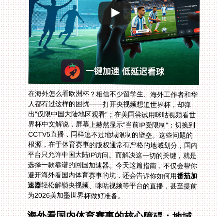
在海外怎么看欧洲杯？相信不少留学生、海外工作者和华
人都有过这样的困扰——打开央视频想追世界杯，却弹
出“仅限中国大陆地区观看”；在美国尝试用咪咕视频看世
界杯中文解说，屏幕上赫然显示“当前IP受限制”；切换到
CCTV5直播，同样逃不过地域限制的壁垒。这些问题的
根源，在于体育赛事的版权通常有严格的地域划分，国内
平台只允许中国大陆IP访问。而解决这一切的关键，就是
选择一款靠谱的回国加速器。今天这篇指南，不仅会帮你
避开海外看国内体育赛事的坑，还会告诉你如何用
番茄加
速器
轻松解锁央视频、咪咕视频等平台的直播，甚至提前
为2026美加墨世界杯做好准备。
海外看国内体育赛事的核心障碍：地域