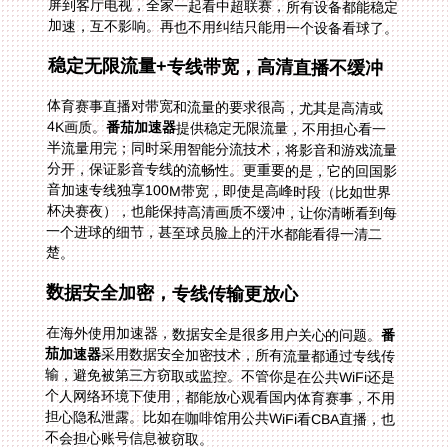
加速，互不影响。再也不用纠结只能用一个设备看球了。
稳定无限流量+专线带宽，高清直播不缓冲
体育赛事直播对带宽和流量的要求很高，尤其是高清或
4K画质。
番茄加速器
提供稳定无限流量，不用担心看一
半流量用完；同时采用智能分流技术，将影音和游戏流量
分开，保证影音专线的流畅性。更重要的是，它的回国影
音加速专线独享100M带宽，即使是高峰时段（比如世界
杯决赛夜），也能保持高清画质不缓冲，让你清晰看到每
一个进球的细节，甚至球员脸上的汗水都能看得一清二
楚。
数据安全加密，专线传输更放心
在海外使用加速器，数据安全是很多用户关心的问题。
番
茄加速器
采用数据安全加密技术，所有流量都通过专线传
输，避免被第三方窃取或监控。不管你是在公共WiFi还是
个人网络环境下使用，都能放心观看国内体育赛事，不用
担心隐私泄露。比如在咖啡馆用公共WiFi看CBA直播，也
不会担心账号信息被窃取。