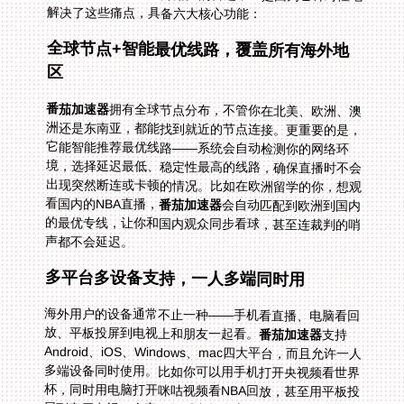
解决了这些痛点，具备六大核心功能：
全球节点+智能最优线路，覆盖所有海外地
区
番茄加速器
拥有全球节点分布，不管你在北美、欧洲、澳
洲还是东南亚，都能找到就近的节点连接。更重要的是，
它能智能推荐最优线路——系统会自动检测你的网络环
境，选择延迟最低、稳定性最高的线路，确保直播时不会
出现突然断连或卡顿的情况。比如在欧洲留学的你，想观
看国内的NBA直播，
番茄加速器
会自动匹配到欧洲到国内
的最优专线，让你和国内观众同步看球，甚至连裁判的哨
声都不会延迟。
多平台多设备支持，一人多端同时用
海外用户的设备通常不止一种——手机看直播、电脑看回
放、平板投屏到电视上和朋友一起看。
番茄加速器
支持
Android、iOS、Windows、mac四大平台，而且允许一人
多端设备同时使用。比如你可以用手机打开央视频看世界
杯，同时用电脑打开咪咕视频看NBA回放，甚至用平板投
屏到客厅电视，全家一起看中超联赛，所有设备都能稳定