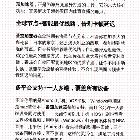
茄加速器
，正是为海外党量身打造的工具，它的六大核心
功能，完美解决了海外看国内体育直播的痛点。
全球节点+智能最优线路，告别卡顿延迟
番茄加速器
在全球拥有海量节点分布，不管你在加拿大的
多伦多、日本的东京，还是澳大利亚的悉尼，都能找到就
近的节点。它会智能推荐最优线路，自动选择延迟最低、
稳定性最高的连接方式。比如你在加拿大看抖音世界杯直
播，番茄会自动匹配北美地区的优质节点，让你不用手动
切换，就能享受流畅的直播体验，不会出现画面卡顿或声
音延迟的问题。
多平台支持+一人多端，覆盖所有设备
不管你用的是Android手机、iOS平板、Windows电脑还
是mac笔记本，
番茄加速器
都能支持。而且它允许一人多
端设备同时使用——比如你可以用手机（iOS）刷抖音看
世界杯短视频，用电脑（Windows）打开腾讯体育看NBA
直播，用平板（Android）看央视频的欧洲杯回放，三个
设备同时连接，互不影响。这样的灵活性，满足了海外党
在不同场景下的观赛需求。