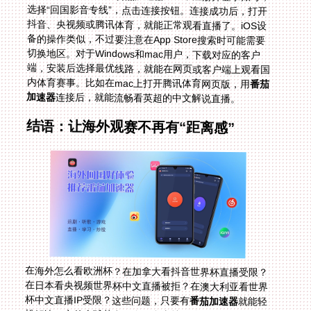
内体育赛事。比如在mac上打开腾讯体育网页版，用
番茄
加速器
连接后，就能流畅看英超的中文解说直播。
结语：让海外观赛不再有“距离感”
在海外怎么看欧洲杯？在加拿大看抖音世界杯直播受限？
在日本看央视频世界杯中文直播被拒？在澳大利亚看世界
杯中文直播IP受限？这些问题，只要有
番茄加速器
就能轻
松解决。它的全球节点、多平台支持、稳定流量、安全加
密、售后保障，以及为2026美加墨世界杯准备的观赛场
景，都让海外党能无缝连接国内的体育直播，享受熟悉的
中文解说。不管你是留学生、海外工作者还是海外华人，