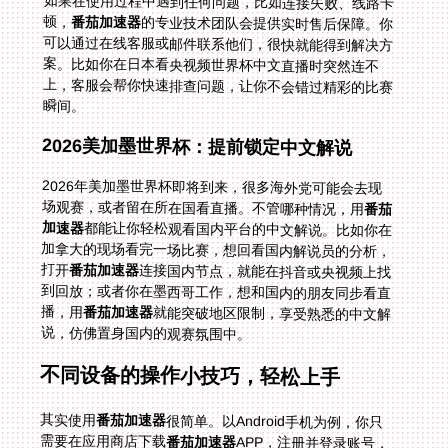
如果在使用过程中遇到任何问题，比如连接失败、线路卡
顿，
番茄加速器
的专业技术团队会提供实时售后保障。你
可以通过在线客服或邮件联系他们，很快就能得到解决方
案。比如你在日本看央视频世界杯中文直播时突然连不
上，客服会帮你快速排查问题，让你不会错过精彩的比赛
瞬间。
2026美加墨世界杯：提前锁定中文解说
2026年美加墨世界杯即将到来，很多海外党可能会去现
场观赛，或者留在所在国看直播。不管哪种情况，用
番茄
加速器
都能让你轻松观看国内平台的中文解说。比如你在
加拿大的现场看完一场比赛，想回看国内解说员的分析，
打开
番茄加速器
连接国内节点，就能在抖音或央视频上找
到回放；或者你在墨西哥工作，想和国内的朋友同步看直
播，用
番茄加速器
就能突破地区限制，享受熟悉的中文解
说，仿佛置身国内的观赛氛围中。
不同设备的操作小技巧，轻松上手
其实使用
番茄加速器
很简单。以Android手机为例，你只
需要在应用商店下载
番茄加速器
APP，注册并登录账号，
选择“回国影音专线”，点击连接按钮。连接成功后，打开
抖音、央视频或腾讯体育，就能正常观看直播了。iOS设
备的操作类似，不过要注意在App Store搜索时可能需要
切换地区。对于Windows和mac用户，下载对应的客户
端，安装后选择最优线路，就能在网页或客户端上观看国