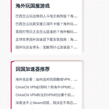
海外玩国服游戏
巴西怎么玩边锋四人斗地主精简版？海外游戏党的加速器终极选择
巴西怎么玩新笑傲江湖不卡顿？海外玩家国服游戏加速终极指南（附猫和老鼠一梦江湖实测）
英国打明日之后怎么提速的？海外畅玩国服游戏终极指南
足球世界国外加速器下载安装指南：海外党畅玩国服游戏的终极解决方案
国外玩合金弹头：觉醒用什么加速器？一份写给海外游子的畅玩指南
回国加速器推荐
海外党必看：如何选对回国翻墙VPN，无缝解锁国内资源？
ChickCN VPN好用吗？和海牛VPN对比哪个回国效果更好？
ChickCN VPN和当归VPN对比哪个回国效果更好？海外党亲测后选了它
深夜连不上Steam回国，我决定不再忍受这数字鸿沟