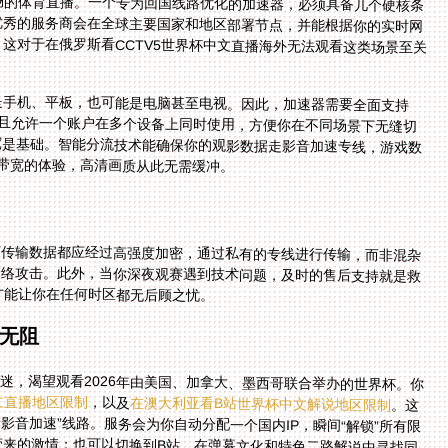
畅的体育直播。一个专为回国线路优化的加速器，必须具备几个硬核条
优秀的服务商会在全球主要国家和地区部署节点，并能根据你的实时网
这对于在俄罗斯看CCTV5世界杯中文直播海外无法观看这类场景至关
是手机、平板，也可能是电脑甚至电视。因此，加速器需要全面支持
流系统，并且允许一个账户在多个设备上同时使用，方便你在不同场景下无缝切
是基础。智能分流技术能确保你的观影数据走影音加速专线，游戏数
M带宽的体验，高清画质从此无需缓冲。
有传输数据都应经过高强度加密，通过私有的专线进行传输，而非混杂
网络攻击。此外，当你深夜观赛遇到技术问题，及时的售后支持就是救
，才能让你在任何时区都无后顾之忧。
无阻
迷，渴望观看2026年由美国、加拿大、墨西哥联合举办的世界杯。你
文直播地区限制
，以及
在澳大利亚看B站世界杯中文解说地区限制
。这
时，你只需在设备上启动加速器，选择“智能模式”或“影音加速”线路。服务会为你自动分配一个国内IP，瞬间“解锁”所有限
制。你可以打开央视频APP，享受CCTV5官方解说带来的激情；也可以切换到B站，在弹幕文化和特色二路解说中寻找同
好。整个过程中，加速器的智能分流确保直播流量优先、稳定，即使家人同时在用国内视频网站追剧，你的球赛画面依然