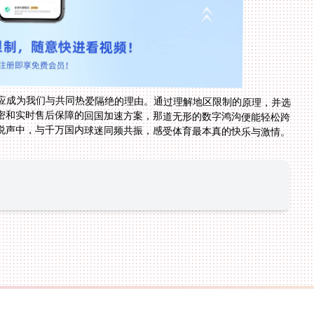
应成为我们与共同热爱隔绝的理由。通过理解地区限制的原理，并选
密和实时售后保障的回国加速方案，那道无形的数字鸿沟便能轻松跨
说声中，与千万国内球迷同频共振，感受体育最本真的快乐与激情。