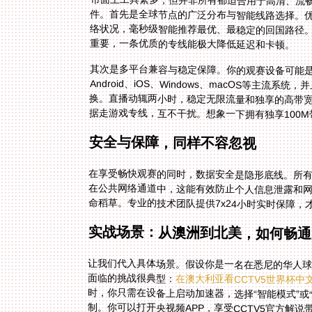
市面上工具繁多，但并非所有都适合用于高清、流
件。首先是全球节点的广泛分布与智能线路选择。
络状况，毫秒级智能推荐最优、最稳定的回国路径。
重要，一条优质的专线能极大降低延迟和卡顿。
其次是多平台兼容与稳定保障。你的观赛设备可能
Android、iOS、Windows、macOS等主
换。直播动辄两小时，稳定无限流量和独享的高带宽
据走游戏专线，互不干扰。想象一下拥有独享100
安全与保障，同样不容忽视
在享受畅快观赛的同时，数据安全是隐形底线。所
在公共网络通道中，这能有效防止个人信息泄露和
命稻草。专业的技术团队提供7x24小时实时保障
实战场景：从澳洲到北美，如何畅通
让我们代入具体场景。假设你是一名在悉尼的华人球
面临的挑战很典型：
在澳大利亚看CCTV5世界杯中