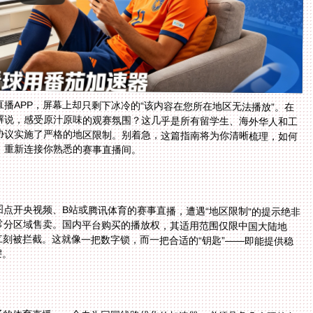
播APP，屏幕上却只剩下冰冷的“该内容在您所在地区无法播放”。在
解说，感受原汁原味的观赛氛围？这几乎是所有留学生、海外华人和工
协议实施了严格的地区限制。别着急，这篇指南将为你清晰梳理，如何
，重新连接你熟悉的赛事直播间。
？
点开央视频、B站或腾讯体育的赛事直播，遭遇“地区限制”的提示绝非
常分区域售卖。国内平台购买的播放权，其适用范围仅限中国大陆地
立刻被拦截。这就像一把数字锁，而一把合适的“钥匙”——即能提供稳
键。