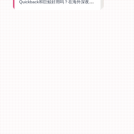
Quickback和巨鲸好用吗？在海外深夜想刷B站、追爱奇艺的你，或许正需要这份答案