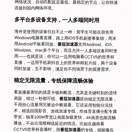
连接到国内网络环境。
多平台多设备支持，一人多端同时用
海外党使用的设备往往不止一种：留学生可能在宿舍用
Windows电脑看直播，路上用iOS手机刷赛事集锦，周末
用Android平板看回放。
番茄加速器
支持Android、iOS、
Windows、mac多个平台，而且允许一人多端设备同时使
用——也就是说，你可以一边用电脑看CCTV5的世界杯
直播，一边用手机刷抖音上的世界杯精彩片段，两个设备
同时加速，互不影响，满足你不同场景下的观赛需求。
稳定无限流量，专线保障流畅体验
看直播最害怕的就是卡顿和断流，尤其是关键时刻的进球
画面，错过一秒都可惜。
番茄加速器
提供稳定无限流量，
不用担心流量用完被迫中断观看。它还采用智能分流技
术，精选回国影音、游戏加速专线，给体育直播分配专属
带宽，独享100M带宽让画面加载更快，4K画质也能流畅
播放，不会出现模糊或延迟的情况。比如在越南看
CCTV5世界杯直播时，用
番茄加速器
的专线，就能像在