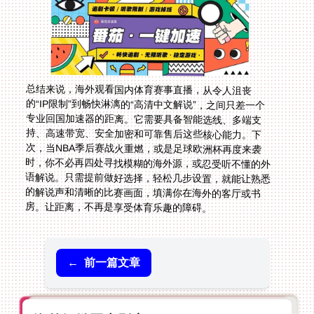
总结来说，海外观看国内体育赛事直播，从令人沮丧
的“IP限制”到畅快淋漓的“高清中文解说”，之间只差一个
专业回国加速器的距离。它需要具备智能选线、多端支
持、高速带宽、安全加密和可靠售后这些核心能力。下
次，当NBA季后赛战火重燃，或是足球欧洲杯再度来袭
时，你不必再四处寻找模糊的海外源，或忍受听不懂的外
语解说。只需提前做好选择，轻松几步设置，就能让熟悉
的解说声和清晰的比赛画面，填满你在海外的客厅或书
房。让距离，不再是享受体育乐趣的障碍。
←
前一篇文章