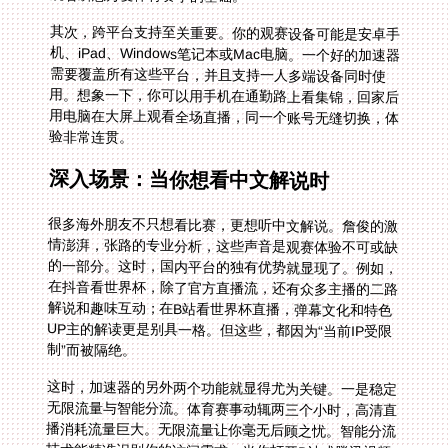
其次，跨平台支持至关重要。你的观赛设备可能是安卓手
机、iPad、Windows笔记本或Mac电脑。一个好的加速器
需要覆盖所有这些平台，并且支持一人多端设备同时使
用。想象一下，你可以用手机在通勤路上看集锦，回家后
用电脑在大屏上观看全场直播，同一个账号无缝切换，体
验非常连贯。
深入场景：当你想看中文解说时
很多海外朋友不只想看比赛，更想听中文解说。詹俊的激
情澎湃，张路的专业分析，这些声音是观赛体验不可或缺
的一部分。这时，国内平台的独有优势就显现了。例如，
在抖音看世界杯，除了官方直播流，还有众多主播的二路
解说和趣味互动；在B站看世界杯直播，弹幕文化和特色
UP主的解读更是别具一格。但这些，都因为“当前IP受限
制”而被隔绝。
这时，加速器的另外两个功能就显得尤为关键。一是稳定
无限流量与智能分流。体育赛事动辄两三个小时，高清直
播消耗流量巨大。无限流量让你毫无后顾之忧。智能分流
技术能精准识别你的访问需求，当你打开B站或腾讯视频
时，自动启用回国线路；当你进行本地浏览或工作时，则
使用常规网络，互不干扰。二是拥有精选的回国影音、游
戏加速专线，甚至提供独享100M带宽。这保证了在比赛
关键时刻，画面绝不会变成“PPT”，解说声音也不会断断