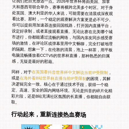
让我们把目光放远一点。2026年世界杯将由美国、加拿
大和墨西哥联合举办，赛事将横跨北美多个时区。对于身
处英国、澳大利亚的华人来说，可能需要在清晨或深夜观
看比赛。那时，一个稳定的观赛解决方案更是必不可少。
你可以提前用加速器连接回国线路，打开国内直播平台，
设定好录制，或者直接观看直播。无论比赛在北美哪个城
市进行，你都能通过流畅的网络，与国内亲友同步感受赛
场的激情，在评论区或弹幕里用中文畅聊，完全打破地理
的隔阂。想象一下，在伦敦的清晨，泡上一杯茶，用平板
电脑流畅播放着CCTV5的世界杯直播，那种熟悉的归属
感，无疑是最好的慰藉。
同样，对于
在英国看抖音世界杯中文解说当前IP受限制
，
或是
在海外看B站世界杯直播当前IP受限制
的困境，其解
决逻辑完全一致。核心在于通过技术手段，获得一个稳
定、高速、安全的国内网络环境。无论是抖音的碎片化精
彩片段，还是B站充满社区氛围的长直播，你都能自由获
取。
行动起来，重新连接热血赛场