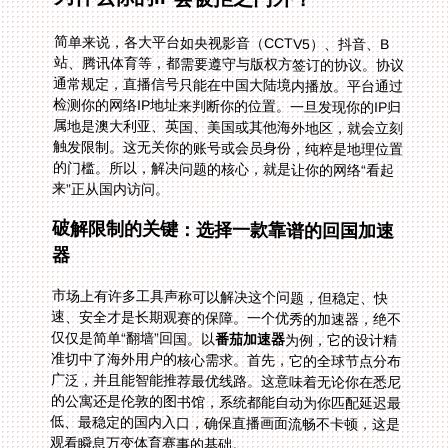
简单来说，各大平台如央视影音（CCTV5）、抖音、B
站、腾讯体育等，都需要遵守与版权方签订的协议。协议
通常规定，直播信号只能在中国大陆境内播放。平台通过
检测你的网络IP地址来判断你的位置。一旦发现你的IP归
属地是澳大利亚、英国、美国或其他海外地区，就会立刻
触发限制。这无关你的账号或会员身份，纯粹是地理位置
的门槛。所以，解决问题的核心，就是让你的网络“看起
来”正从国内访问。
破解限制的关键：选择一款靠谱的回国加速
器
市场上有许多工具声称可以解决这个问题，但稳定、快
速、安全才是长期观赛的保障。一个优秀的加速器，绝不
仅仅是简单“翻墙”回国。以
番茄加速器
为例，它的设计精
准切中了海外用户的核心需求。首先，它的全球节点分布
广泛，并且能智能推荐最优线路。这意味着无论你在悉尼
的公寓还是伦敦的图书馆，系统都能自动为你匹配延迟最
低、最稳定的国内入口，确保直播画面流畅不卡顿，这是
观看瞬息万变体育赛事的基础。