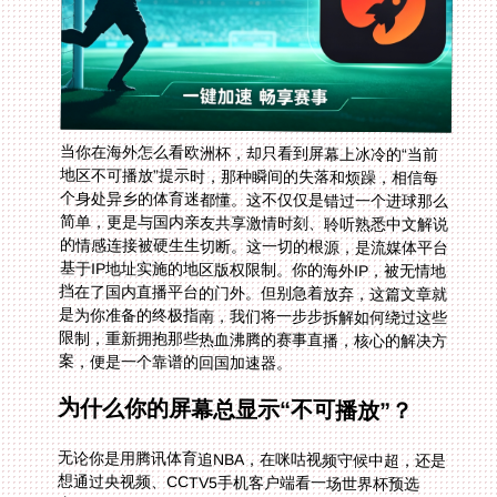
当你在海外怎么看欧洲杯，却只看到屏幕上冰冷的“当前
地区不可播放”提示时，那种瞬间的失落和烦躁，相信每
个身处异乡的体育迷都懂。这不仅仅是错过一个进球那么
简单，更是与国内亲友共享激情时刻、聆听熟悉中文解说
的情感连接被硬生生切断。这一切的根源，是流媒体平台
基于IP地址实施的地区版权限制。你的海外IP，被无情地
挡在了国内直播平台的门外。但别急着放弃，这篇文章就
是为你准备的终极指南，我们将一步步拆解如何绕过这些
限制，重新拥抱那些热血沸腾的赛事直播，核心的解决方
案，便是一个靠谱的回国加速器。
为什么你的屏幕总显示“不可播放”？
无论你是用腾讯体育追NBA，在咪咕视频守候中超，还是
想通过央视频、CCTV5手机客户端看一场世界杯预选
赛，平台的第一道关卡就是检查你的网络地址。你的IP地
址暴露了你身在海外，而赛事版权通常被严格划分地域。