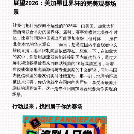
展望2026：美加墨世界杯的完美观赛场
景
让我们把目光投向不远处的2026年，由美国、加拿大和
墨西哥联合举办的世界杯。届时，赛事将横跨北美多个时
区，比赛时间对中国观众可能更加友好，但对你——身在
北美本地的华人观众——而言，想通过国内平台观看中文
解说直播，地区限制问题依然存在。想象一下，在加拿大
的家中，你使用加速器智能连接到国内最优节点，通过大
屏电视流畅播放着来自咪咕视频的4K超高清直播，听着
詹俊或张路那充满激情与专业洞察的中文解说，同时与国
内微信群里的老友们实时吐槽互动。那一刻，地理的距离
被技术消弭，你仿佛就坐在国内的客厅里，享受着最原汁
原味的观赛氛围。这正是专业回国加速器想要为你实现的
场景。
行动起来，找回属于你的赛场