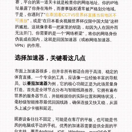
于是，你遇到了“
在泰国看CCTV5世界杯直播当前地区不
可播放
”，或是“在日本看央视频世界杯仅限中国大陆”这样
的尴尬。这就像拿着一把家里的钥匙，却因为人在国外而
无法开门。你需要的是一个“网络桥梁”，将你的网络身份
伪装成在国内，这就是回国加速器（或称网络加速器、
VPN）的作用。
选择加速器，关键看这几点
市面上加速器很多，但并非所有都适合用于高清、稳定的
体育直播。一个专业的工具，应该像一位经验丰富的导航
员。以
番茄加速器
为例，它的核心功能正是为此场景量身
打造。首先是全球节点分布与智能线路推荐。它拥有遍布
世界的服务器节点，并能根据你的实际位置和网络状况，
毫秒级智能推荐最优回国线路，确保连接又快又稳，从源
头上减少卡顿和延迟。
观赛设备往往不固定，可能是在客厅的平板，也可能是书
房的电脑或手边的手机。优秀的加速器需要提供全面的平
台支持，覆盖Android、iOS、Windows、macOS全系
统，并且允许一个账号在多个设备上同时使用。这意味着
你可以用手机看解说，用电视投屏享受大屏震撼，家人也