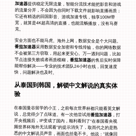
加速器
提供稳定无限流量，智能分流技术能把影音和游戏
的流量分开，不会因为你同时下载文件就影响直播画质；
它还有精选的回国影音、游戏加速专线，独享100M带
宽，就算是4K超高清的直播，也能流畅播放，没有马赛
克。
安全方面也不能马虎。海外上网，数据安全是个大问题。
番茄加速器
采用数据安全加密和专线传输，你的网络数据
不会被第三方窃取，用起来更安心。万一遇到问题，比如
节点连接失败或者画质模糊，
番茄加速器
的售后实时保障
能帮你解决——专业的技术团队24小时在线，回复速度
快，问题解决也及时。
从泰国到韩国，解锁中文解说的真实体
验
在泰国曼谷留学的小王，之前每次世界杯都只能看英文解
说，总觉得少了点味道。有一次他尝试用
番茄加速器
，打
开央视频后，IP变成了国内，顺利看到了“在泰国看央视
频世界杯海外无法观看”的提示消失了，取而代之的是熟
悉的中文解说员声音，画面也丝毫不卡。他说：“就像回