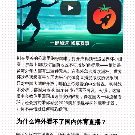
刚在曼谷的公寓里泡好咖啡，打开央视频想追世界杯小组
赛，屏幕上却跳出“当前地区不可播放”的提示——相信很
多海外华人都有过这种无奈。在海外怎么看欧洲杯、世界
杯这些顶级赛事？国内平台的体育直播受版权协议限制，
只对中国大陆IP开放，哪怕是你最爱的中文解说、实时战
术分析，都因为地域 barrier 变得遥不可及。别慌，这篇
指南会教你用回国加速器突破限制，像在国内一样流畅看
球，还会提前带你感受2026美加墨世界杯的观看场景，
让你不再错过任何精彩瞬间。
为什么海外看不了国内体育直播？