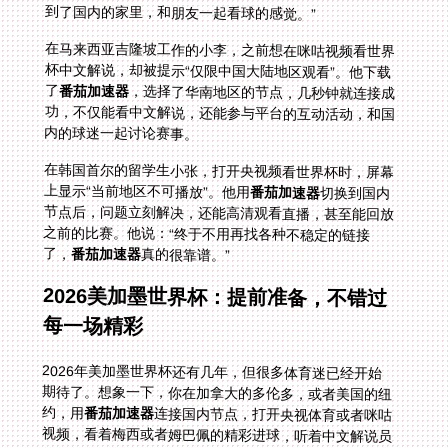
到了国内的家里，和朋友一起看球的感觉。”
在马来西亚吉隆坡工作的小李，之前想在咪咕视频看世界
杯中文解说，却被提示“仅限中国大陆地区观看”。他下载
了
番茄加速器
，选择了华南地区的节点，几秒钟就连接成
功，不仅能看中文解说，还能参与平台的互动活动，和国
内的球迷一起讨论赛事。
在韩国首尔的留学生小张，打开央视频看世界杯时，屏幕
上显示“当前地区不可播放”。他用
番茄加速器
切换到国内
节点后，问题立刻解决，还能高清观看直播，甚至能回放
之前的比赛。他说：“终于不用再找各种不稳定的链接
了，
番茄加速器
真的很靠谱。”
2026美加墨世界杯：提前准备，不错过
每一场精彩
2026年美加墨世界杯还有几年，但很多体育迷已经开始
期待了。想象一下，你在加拿大的多伦多，或者美国的纽
约，用
番茄加速器
连接国内节点，打开央视体育或者咪咕
视频，看着梅西或者姆巴佩的精彩进球，听着中文解说员
的激情讲解，画面清晰流畅，没有任何延迟。你可以和国
内的家人朋友同步看球，分享彼此的感受，就像在同一个