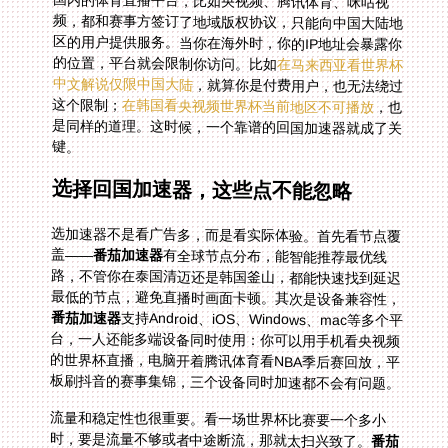
国内的体育直播平台，比如央视频、腾讯体育、咪咕视
频，都和赛事方签订了地域版权协议，只能向中国大陆地
区的用户提供服务。当你在海外时，你的IP地址会暴露你
的位置，平台就会限制你访问。比如
在马来西亚看世界杯
中文解说仅限中国大陆
，就算你是付费用户，也无法绕过
这个限制；
在韩国看央视频世界杯当前地区不可播放
，也
是同样的道理。这时候，一个靠谱的回国加速器就成了关
键。
选择回国加速器，这些点不能忽略
选加速器不是看广告多，而是看实际体验。首先看节点覆
盖——
番茄加速器
有全球节点分布，能智能推荐最优线
路，不管你在泰国清迈还是韩国釜山，都能快速找到延迟
最低的节点，避免直播时画面卡顿。其次是设备兼容性，
番茄加速器
支持Android、iOS、Windows、mac等多个平
台，一人还能多端设备同时使用：你可以用手机看央视频
的世界杯直播，电脑开着腾讯体育看NBA季后赛回放，平
板刷抖音的赛事集锦，三个设备同时加速都不会有问题。
流量和稳定性也很重要。看一场世界杯比赛要一个多小
时，要是流量不够或者中途断流，那就太扫兴致了。
番茄