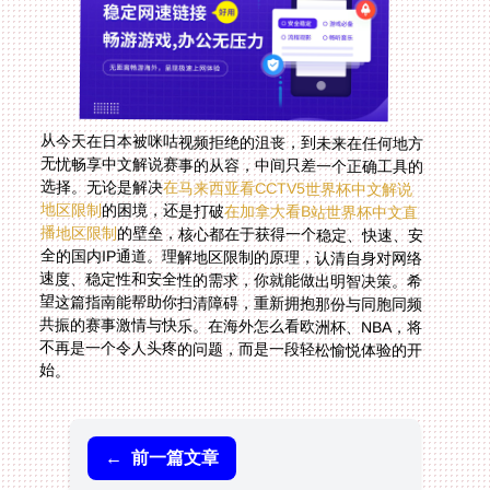
从今天在日本被咪咕视频拒绝的沮丧，到未来在任何地方
无忧畅享中文解说赛事的从容，中间只差一个正确工具的
选择。无论是解决
在马来西亚看CCTV5世界杯中文解说
地区限制
的困境，还是打破
在加拿大看B站世界杯中文直
播地区限制
的壁垒，核心都在于获得一个稳定、快速、安
全的国内IP通道。理解地区限制的原理，认清自身对网络
速度、稳定性和安全性的需求，你就能做出明智决策。希
望这篇指南能帮助你扫清障碍，重新拥抱那份与同胞同频
共振的赛事激情与快乐。在海外怎么看欧洲杯、NBA，将
不再是一个令人头疼的问题，而是一段轻松愉悦体验的开
始。
←
前一篇文章