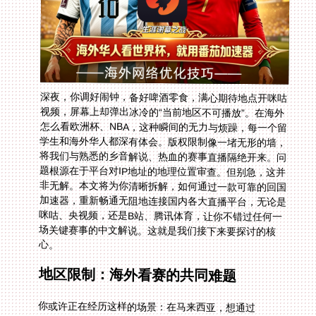
深夜，你调好闹钟，备好啤酒零食，满心期待地点开咪咕
视频，屏幕上却弹出冰冷的“当前地区不可播放”。在海外
怎么看欧洲杯、NBA，这种瞬间的无力与烦躁，每一个留
学生和海外华人都深有体会。版权限制像一堵无形的墙，
将我们与熟悉的乡音解说、热血的赛事直播隔绝开来。问
题根源在于平台对IP地址的地理位置审查。但别急，这并
非无解。本文将为你清晰拆解，如何通过一款可靠的回国
加速器，重新畅通无阻地连接国内各大直播平台，无论是
咪咕、央视频，还是B站、腾讯体育，让你不错过任何一
场关键赛事的中文解说。这就是我们接下来要探讨的核
心。
地区限制：海外看赛的共同难题
你或许正在经历这样的场景：在马来西亚，想通过
CCTV5看一场有中文解说的世界杯比赛，却只能对着“仅
限中国大陆地区观看”的提示框兴叹；在加拿大，好不容
易在B站找到了喜欢的主播解说世界杯中文直播，点击播
放键的兴奋瞬间被地区限制的提示浇灭。这不仅仅是咪咕
视频的问题，几乎所有国内主流的内容平台——爱奇艺、
腾讯视频、优酷，以及体育专项的腾讯体育、央视频，都
对海外IP关上了大门。你的网络位置，决定了你能看到什
么。这种数字边境的存在，让我们的文化生活与故土产生