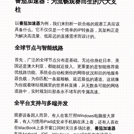
番茄加速器：为流畅观赛而生的六大支
柱
以
番茄加速器
为例，我们来剖析一款合格的观赛工具应该
具备什么。它不仅仅是一个简单的IP转换器，其架构正是
为解决高流量、低延迟的直播需求而设计的。
全球节点与智能线路
首先，广泛的全球节点分布是基础。无论你身处日本、美
国还是澳大利亚，都能就近接入。更重要的是智能推荐最
优线路功能。系统会自动检测你的网络状况和目的地服务
器负载，为你匹配一条最顺畅、延迟最低的通道。这就像
为你观看咪咕视频里的世界杯直播，从无数条可能的网络
道路中，实时规划出那条永不堵车的专属高速。
全平台支持与多端并发
观赛设备因人而异。有人在客厅用Windows电脑接大屏
幕，有人习惯用iPad或安卓手机躺在床上看，还有人喜欢
在MacBook上多开窗口同时关注多场比赛。
番茄加速器