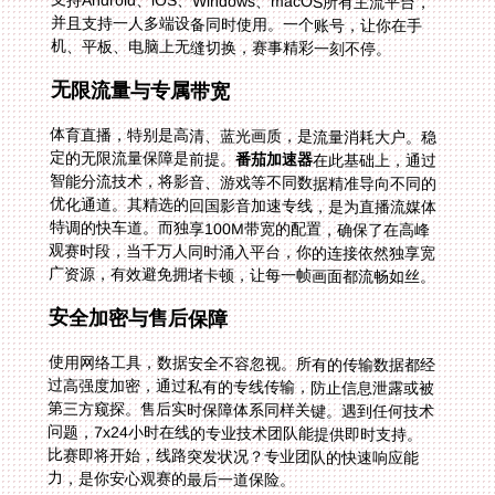
支持Android、iOS、Windows、macOS所有主流平台，
并且支持一人多端设备同时使用。一个账号，让你在手
机、平板、电脑上无缝切换，赛事精彩一刻不停。
无限流量与专属带宽
体育直播，特别是高清、蓝光画质，是流量消耗大户。稳
定的无限流量保障是前提。
番茄加速器
在此基础上，通过
智能分流技术，将影音、游戏等不同数据精准导向不同的
优化通道。其精选的回国影音加速专线，是为直播流媒体
特调的快车道。而独享100M带宽的配置，确保了在高峰
观赛时段，当千万人同时涌入平台，你的连接依然独享宽
广资源，有效避免拥堵卡顿，让每一帧画面都流畅如丝。
安全加密与售后保障
使用网络工具，数据安全不容忽视。所有的传输数据都经
过高强度加密，通过私有的专线传输，防止信息泄露或被
第三方窥探。售后实时保障体系同样关键。遇到任何技术
问题，7x24小时在线的专业技术团队能提供即时支持。
比赛即将开始，线路突发状况？专业团队的快速响应能
力，是你安心观赛的最后一道保险。