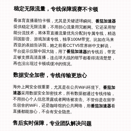
稳定无限流量，专线保障观赛不卡顿
看体育直播最怕卡顿，尤其是关键进球瞬间。
番茄加速器
提供稳定无限流量，不用担心流量用完断网。它还采用智
能分流技术，将体育直播流量优先分配到专属专线，精选
回国影音、游戏加速专线，独享100M带宽。比如在马来
西亚的表姐告诉我，她之前看CCTV5世界杯中文解说，
平台提示仅限中国大陆，用了
番茄加速器
的专线后，带宽
足够支撑高清直播，连点球大战的细节都看得清清楚楚，
再也没出现过卡顿或缓冲的情况。
数据安全加密，专线传输更放心
海外上网安全很重要，尤其是在公共WiFi环境下。
番茄加
速器
采用数据安全加密技术，所有数据都通过专线传输，
不用担心个人信息泄露或者网络被攻击。不管你是在留学
生宿舍的WiFi，还是咖啡馆的公共网络，用
番茄加速器
看
直播都能放心，不会有安全隐患。
售后实时保障，专业团队解决问题