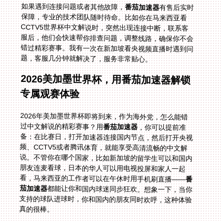
如果遇到连接问题或者其他故障，
番茄加速器
有售后实时
保障，专业的技术团队随时待命。比如你在马来西亚看
CCTV5世界杯中文解说时，突然出现连接中断，联系客
服后，他们会快速帮你排查问题，调整线路，确保你不会
错过精彩赛事。我有一次在新加坡看央视频直播时遇到问
题，客服几分钟就解决了，服务非常贴心。
2026美加墨世界杯，用番茄加速器解锁
专属观赛体验
2026年美加墨世界杯即将到来，作为海外党，怎么能错
过中文解说的精彩赛事？用
番茄加速器
，你可以提前准
备：在比赛日，打开加速器连接国内节点，然后打开央视
频、CCTV5或者腾讯体育，就能享受高清流畅的中文解
说。不管你在哪个国家，比如新加坡的留学生可以和国内
朋友连麦看球，日本的华人可以用电视投屏和家人一起
看，马来西亚的工作者可以在午休时用手机刷直播——
番
茄加速器
都能让你和国内球迷同步狂欢。想象一下，当你
支持的球队进球时，你和国内的朋友同时欢呼，这种体验
真的很棒。