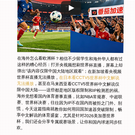
在海外怎么看欧洲杯？相信不少留学生和海外华人都有过
这样的糟心经历：打开央视频想刷世界杯直播，屏幕上却
弹出“该内容仅限中国大陆地区观看”；在新加坡看央视频
世界杯直播无法播放，
在日本看CCTV5世界杯中文解说
无法播放
，甚至在马来西亚看CCTV5世界杯中文解说仅
限中国大陆——这些都是地区版权限制和IP检测惹的祸。
海外党想看国内体育赛事直播，比如NBA常规赛、中超联
赛、世界杯决赛，往往因为IP不在国内而被拒之门外。别
慌，今天这篇指南就教你如何用回国加速器突破限制，畅
享中文解说的体育盛宴，尤其是针对2026美加墨世界
杯，我们还会分享专属观赛场景，让你和国内球迷同步狂
欢。