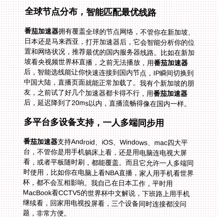
全球节点分布，智能匹配最优线路
番茄加速器
拥有覆盖全球的节点网络，不管你在新加坡、
日本还是马来西亚，打开加速器后，它会智能分析你的位
置和网络状况，推荐最优的国内服务器线路。比如在新加
坡看央视频世界杯直播，之前无法播放，用
番茄加速器
后，智能选线能让你快速连接到国内节点，IP瞬间切换到
中国大陆，直播页面就能正常加载了。我有个新加坡的朋
友，之前试了好几个加速器都卡得不行，用
番茄加速器
后，延迟降到了20ms以内，直播流畅得像在国内一样。
多平台多设备支持，一人多端同步用
番茄加速器
支持Android、iOS、Windows、mac四大平
台，不管你是用手机躺床上看，还是用电脑连电视大屏
看，或者平板随时刷，都能覆盖。而且它允许一人多端同
时使用，比如你在电脑上看NBA直播，家人用手机看世界
杯，都不会互相影响。我自己在日本工作，平时用
MacBook看CCTV5的世界杯中文解说，下班路上用手机
继续看，回家用电视投屏看，三个设备同时连接都没问
题，非常方便。