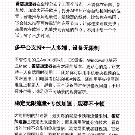
番茄加速器
在全球分布了上百个节点，不管你在韩国、新
加坡、加拿大还是欧洲，打开APP后它会自动检测你的位
置，智能推荐延迟最低、最稳定的线路。比如你在韩国，
它会优先推荐离你最近的东亚节点，让你连接速度更快；
如果你在欧洲，也能找到合适的节点，不用手动一个个
试，省了不少时间。
多平台支持+一人多端，设备无限制
不管你用的是Android手机、iOS设备、Windows电脑还
是Mac，
番茄加速器
都有对应的版本。更贴心的是，它支
持一人多端同时使用——比如你可以用手机看央视频的世
界杯直播，用电脑看B站的NBA解说，还能用平板投屏到
电视上和家人一起看，三个设备同时在线也没问题，不用
额外付费，满足你不同场景的观赛需求。
稳定无限流量+专线加速，观赛不卡顿
之前用别的加速器，最头疼的就是卡顿和流量限制。
番茄
加速器
是稳定无限流量的，而且采用智能分流技术，看直
播的时候不会影响你刷微信、浏览网页或者聊视频。它还
精选了回国影音、游戏加速专线，独享100M带宽，让你
看直播的时候画面清晰流畅，没有延迟，就像在国内一
样。比如看NBA季后赛，高速的专线能保证你不错过任何
一个精彩瞬间；看世界杯决赛，即使是4K画质也不会卡