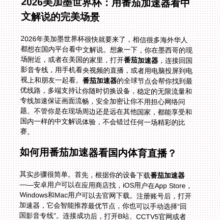
2026美加墨世界杯：用番茄加速器看中
文解说的完美场景
2026年美加墨世界杯很快就要来了，相信很多海外华人
都想在国内平台看中文解说。想象一下，你在墨西哥的现
场附近，或者在美国的家里，打开
番茄加速器
，连接回国
影音专线，用手机看央视频的直播，或者用电脑投屏到电
视上和朋友一起看。
番茄加速器
的全球节点会帮你找到最
优线路，多端支持让你随时切换设备，稳定的无限流量和
专线加速保证画面流畅，安全加密让你不用担心网络问
题。不管你是在现场周边还是远在其他国家，都能享受和
国内一样的中文解说体验，不会错过任何一场精彩的比
赛。
如何用番茄加速器看国内体育直播？
其实步骤很简单。首先，根据你的设备下载
番茄加速器
——安卓用户可以在应用商店找，iOS用户在App Store，
Windows和Mac用户可以去官网下载。注册账号后，打开
加速器，它会智能推荐最优节点，你也可以手动选择“回
国影音专线”。连接成功后，打开B站、CCTV5官网或者
央视频APP，之前的IP限制提示就会消失，你就能流畅观
看世界杯、NBA、欧洲杯等赛事的中文解说了。比如在新
加坡的李姐，按照这个步骤操作后，终于能和孩子一起看
CCTV5的世界杯解说了；在韩国的小张，也能在B站上看