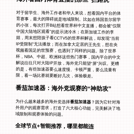
对于留学生、海外工作者和华人来说，想看国内平台的体
育赛事，最大的障碍就是地域限制。比如在韩国首尔留学
的小张，每次打开B站想看世界杯中文直播，都会被“仅限
中国大陆地区观看”的提示浇冷水；在新加坡工作的李
姐，周末想陪孩子看CCTV5的世界杯解说，却发现“当前
IP受限制”无法播放；而在加拿大定居的王先生，想在央
视频看国足的世预赛，也遇到了同样的问题。除了世界
杯，NBA、中超、欧洲杯这些热门赛事，国内平台的中文
解说往往只对大陆IP开放，海外党只能望“屏”兴叹。更糟
的是，有些加速器要么速度慢、卡顿严重，要么流量有
限，看一场比赛就要断好几次，体验极差。
番茄加速器：海外党观赛的“神助攻”
为什么越来越多的海外党选择
番茄加速器
？因为它针对海
外用户的观赛需求，打造了六大核心功能，完美解决了地
域限制和观赛体验的问题。
全球节点+智能推荐，哪里都能连