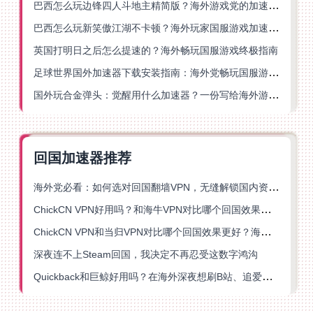
巴西怎么玩边锋四人斗地主精简版？海外游戏党的加速器终极选择
巴西怎么玩新笑傲江湖不卡顿？海外玩家国服游戏加速终极指南（附猫和老鼠一梦江湖实测）
英国打明日之后怎么提速的？海外畅玩国服游戏终极指南
足球世界国外加速器下载安装指南：海外党畅玩国服游戏的终极解决方案
国外玩合金弹头：觉醒用什么加速器？一份写给海外游子的畅玩指南
回国加速器推荐
海外党必看：如何选对回国翻墙VPN，无缝解锁国内资源？
ChickCN VPN好用吗？和海牛VPN对比哪个回国效果更好？
ChickCN VPN和当归VPN对比哪个回国效果更好？海外党亲测后选了它
深夜连不上Steam回国，我决定不再忍受这数字鸿沟
Quickback和巨鲸好用吗？在海外深夜想刷B站、追爱奇艺的你，或许正需要这份答案