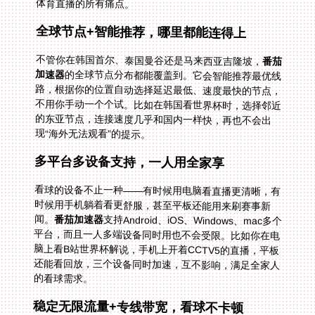
体育直播的所有痛点。
全球节点+智能推荐，哪里都能连得上
不管你在韩国首尔、泰国曼谷还是马来西亚吉隆坡，
番茄
加速器
的全球节点分布都能覆盖到。它会智能推荐最优线
路，根据你的位置自动选择延迟最低、速度最快的节点，
不用你手动一个个试。比如在韩国看世界杯时，选择邻近
的东亚节点，连接速度几乎和国内一样快，再也不会出
现“海外无法观看”的提示。
多平台多设备支持，一人用全家享
看球的设备不止一种——有时候用电脑看直播更清晰，有
时候用手机躺着看更舒服，甚至平板还能用来刷赛事新
闻。
番茄加速器
支持Android、iOS、Windows、mac多个
平台，而且一人多端设备同时用也不会受限。比如你在电
脑上看B站世界杯解说，手机上开着CCTV5的直播，平板
还能看回放，三个设备同时加速，互不影响，满足全家人
的看球需求。
稳定无限流量+专线带宽，看球不卡顿