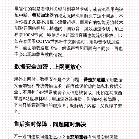
最害怕的就是看球到关键时刻突然卡顿，或者流量用完被
迫中断。
番茄加速器
的稳定无限流量解决了这个问题，不
管你看多久都不用担心流量超标。而且它的智能分流技术
能避开网络拥堵，精选的回国影音、游戏加速专线，加上
独享100M带宽，即使是4K超高清直播也能流畅播放。比
如在泰国看CCTV5世界杯中文解说时，用影音专线加速
后，画面加载速度飞快，解说声音和画面完全同步，再也
不会出现加载失败的情况。
数据安全加密，上网更放心
海外上网时，数据安全是个大问题。
番茄加速器
采用数据
安全加密和专线传输技术，能有效保护你的隐私和数据安
全，不用担心IP泄露或者个人信息被窃取。比如在马来西
亚看B站世界杯时，用加速器连接后，你的IP会被隐藏，
平台只能看到国内的虚拟IP，既解锁了内容，又保障了安
全。
售后实时保障，问题随时解决
万一遇到连接问题怎么办？
番茄加速器
有售后实时保障，
专业的技术团队24小时在线，不管你是线路连接失败还是
设备兼容问题，都能快速响应并解决。比如第一次用加速
器时，我不懂怎么选节点，联系客服后，他们很快帮我找