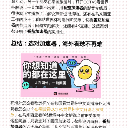
杯解说，一直加载不出来，用
番茄加速器
的影音专线后，
很快就正常播放了，解说声音也很清晰。还有在马来西亚
工作的小王，看B站世界杯时遇到IP受限，切换
番茄加速
器
的节点后，问题立刻解决，还能看4K直播。这些案例
都证明了
番茄加速器
的实用性。
总结：选对加速器，海外看球不再难
在海外怎么看欧洲杯？在韩国看世界杯中文直播海外无法
观看怎么办？
在泰国看CCTV5世界杯中文解说无法播
放
、在马来西亚看B站世界杯中文解说当前IP受限制——
这些问题，只要选对了回国加速器，都能迎刃而解。
番茄
加速器
的六大核心功能，从全球节点覆盖到多设备支持，
从稳定无限流量到安全保障，再到售后支持和世界杯场景
的优化，全方位满足了海外用户的需求。不管你是留学