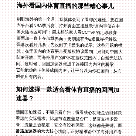
海外看国内体育直播的那些糟心事儿
刚到海外的第一个月，我就体会到了看球的难处。想在国
内平台看NBA季后赛，打开页面直接显示“该内容仅在中
国大陆地区可用”；周末想陪家人看CCTV5的足球联赛，
画面却一直卡在加载界面；更别提在B站追世界杯解说，
弹幕没看到几条，先收到了IP受限的提示。这些问题的根
源，在于国内的体育平台受版权协议限制，只能对中国大
陆IP开放。而海外用户的IP不在授权范围内，自然无法访
问。这时候，回国加速器就成了连接国内内容的桥梁——
它能把你的IP伪装成国内IP，让平台以为你在国内，从而
解锁所有内容。
如何选择一款适合看体育直播的回国加
速器？
选回国加速器，不能只看广告，得看核心功能是否能解决
看球的实际需求。比如节点覆盖是否广，是否支持多设
备，流量是否稳定，安全有没有保障，这些都是关键。而
番茄加速器
的六大核心功能，正好精准命中了海外用户看