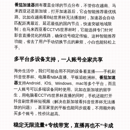
番茄加速器
拥有覆盖全球的节点分布，不管你在越南、马
来西亚还是新加坡，打开加速器后，它会智能推荐最优线
路。比如在越南看B站世界杯无法播放时，加速器会自动
匹配距离最近、延迟最低的国内节点，快速突破地域限
制；在马来西亚看CCTV5世界杯时，它能选择专门针对
影音直播优化的线路，确保信号稳定传输。这种智能推荐
功能，省去了用户手动切换节点的麻烦，小白也能轻松上
手。
多平台多设备支持，一人账号全家共享
海外生活中，我们可能会用不同的设备看直播——手机刷
抖音世界杯、电脑看NBA直播、平板追欧洲杯。
番茄加速
器
支持Android、iOS、Windows、mac等多个平台，而且
一人账号可以多端设备同时使用。比如在新加坡的留学
生，用电脑看CCTV5世界杯直播的同时，手机还能打开
抖音刷世界杯短视频（解决在新加坡看抖音世界杯无法播
放的问题），甚至家里的平板也能同步观看，不用额外购
买多个账号，性价比超高。
稳定无限流量+专线带宽，直播再也不“卡成