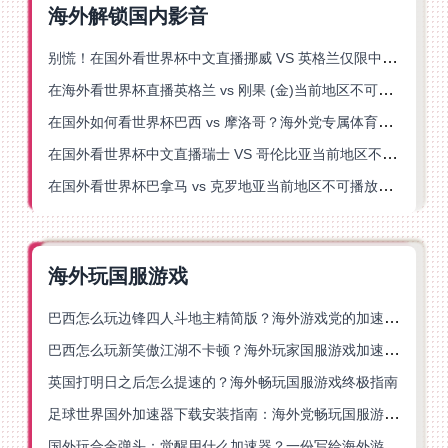
海外解锁国内影音
别慌！在国外看世界杯中文直播挪威 VS 英格兰仅限中国大陆？这篇指南帮你搞定
在海外看世界杯直播英格兰 vs 刚果 (金)当前地区不可播放？这篇指南帮你突破所有限制
在国外如何看世界杯巴西 vs 摩洛哥？海外党专属体育观赛指南来了
在国外看世界杯中文直播瑞士 VS 哥伦比亚当前地区不可播放？这篇指南帮你搞定
在国外看世界杯巴拿马 vs 克罗地亚当前地区不可播放？这篇指南帮你轻松解决海外体育直播难题
海外玩国服游戏
巴西怎么玩边锋四人斗地主精简版？海外游戏党的加速器终极选择
巴西怎么玩新笑傲江湖不卡顿？海外玩家国服游戏加速终极指南（附猫和老鼠一梦江湖实测）
英国打明日之后怎么提速的？海外畅玩国服游戏终极指南
足球世界国外加速器下载安装指南：海外党畅玩国服游戏的终极解决方案
国外玩合金弹头：觉醒用什么加速器？一份写给海外游子的畅玩指南