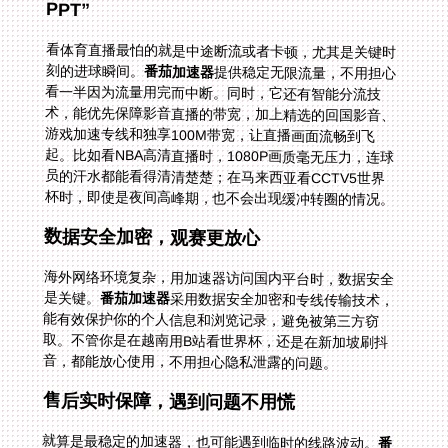
PPT”
看体育直播最怕的就是中途断流或者卡顿，尤其是关键时
刻的进球瞬间。
番茄加速器
提供稳定无限流量，不用担心
看一半因为流量用完而中断。同时，它还有智能分流技
术，能优先保障影音直播的带宽，加上精选的回国影音、
游戏加速专线和独享100M带宽，让直播画面流畅到飞
起。比如看NBA高清直播时，1080P画质毫无压力，连球
员的汗水都能看得清清楚楚；在马来西亚看CCTV5世界
杯时，即使是夜间高峰期，也不会出现缓冲转圈的情况。
数据安全加密，观赛更放心
海外网络环境复杂，用加速器访问国内平台时，数据安全
是关键。
番茄加速器
采用数据安全加密和专线传输技术，
能有效保护你的个人信息和浏览记录，避免被第三方窃
取。不管你是在越南用B站看世界杯，还是在新加坡刷抖
音，都能放心使用，不用担心隐私泄露的问题。
售后实时保障，遇到问题不用慌
就算是最稳定的加速器，也可能遇到临时的线路波动。
番