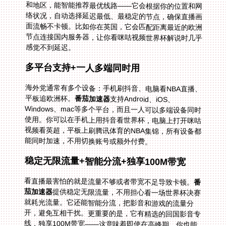
感觉不到延迟。
多平台支持+一人多端同时用
海外党通常有多个设备：手机刷抖音、电脑看NBA直播、
平板追欧洲杯。
番茄加速器
支持Android、iOS、
Windows、mac等多个平台，而且一人可以多端设备同时
使用。你可以在手机上用抖音看世界杯，电脑上打开咪咕
视频看英超，平板上刷腾讯体育的NBA集锦，所有设备都
能同时加速，不用切换账号或额外付费。
稳定无限流量+智能分流+独享100M带宽
看直播最害怕的就是流量不够或者带宽不足导致卡顿。
番
茄加速器
提供稳定无限流量，不用担心看一场世界杯决赛
就耗光流量。它还能智能分流，把影音和游戏的流量分
开，避免互相干扰。更重要的是，它有精选的回国影音专
线，独享100M带宽——这意味着即使在高峰期，你也能
享受高清甚至4K的直播画面，不会因为带宽拥挤而掉