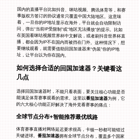
国内的直播平台比如抖音、咪咕视频、腾讯体育等，和赛
事版权方签订的协议通常只覆盖中国大陆地区。这意味
着，一旦你的IP地址显示在海外，平台就会自动限制访
问，弹出“当前IP受限制”或“地区无法播放”的提示。比如
在英国看咪咕视频世界杯中文解说，或者刷抖音世界杯直
播，都会因为IP不在国内而被挡在门外。这种情况下，想
要继续观看，就需要借助回国加速器来“伪装”你的IP地
址，让平台以为你在国内。
如何选择合适的回国加速器？关键看这
几点
选择回国加速器时，不能只看表面，要关注核心功能是否
能满足体育赛事观看的需求。这里以
番茄加速器
为例，它
的六大核心功能正好解决了海外党看赛事的痛点：
全球节点分布+智能推荐最优线路
体育赛事直播对网络延迟要求很高，卡顿一秒都可能错过
关键进球。
番茄加速器
拥有全球节点分布，覆盖多个国家
和地区，能智能推荐最优线路——它会根据你的位置和网
络状况，自动选择延迟最低、最稳定的节点，确保直播画
面流畅不卡顿。比如你在英国，它会匹配距离最近的欧洲
节点连接国内服务器，让你看咪咕视频世界杯解说时几乎