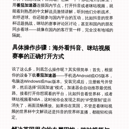
用
番茄加速器
连接国内节点，打开抖音或者咪咕视频，就
能看到熟悉的中文解说员激情讲解，听到他们分析战术、
欢呼进球。你还能参与国内平台的互动，比如抖音的世界
杯话题挑战，咪咕的赛事评论区讨论，甚至和国内的朋友
同步看球——就像在国内的客厅里一样，完全没有地域的
隔阂。
具体操作步骤：海外看抖音、咪咕视频
赛事的正确打开方式
说了这么多，到底怎么操作呢？其实很简单：首先，根据
你的设备下载
番茄加速器
——手机选Android或iOS版本，
电脑选Windows或mac版本。安装完成后，注册账号并登
录，然后选择“回国加速”模式，加速器会自动推荐最优线
路。接着打开你想观看的平台，比如抖音看世界杯，或者
咪咕视频看NBA，这时候你会发现之前的“IP受限制”提示
消失了，画面流畅播放。如果你在英国，不管是看咪咕视
频的世界杯中文解说还是抖音的世界杯直播，都能轻松搞
定。