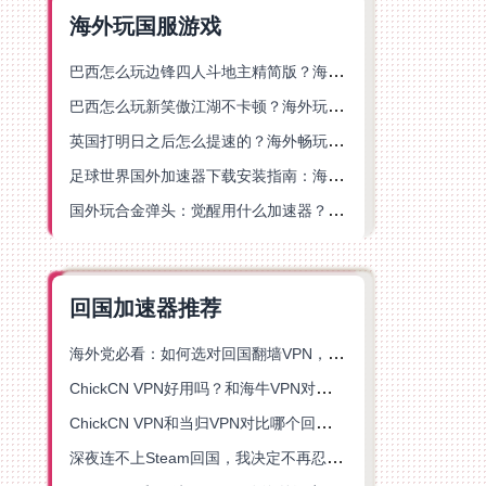
海外玩国服游戏
巴西怎么玩边锋四人斗地主精简版？海外游戏党的加速器终极选择
巴西怎么玩新笑傲江湖不卡顿？海外玩家国服游戏加速终极指南（附猫和老鼠一梦江湖实测）
英国打明日之后怎么提速的？海外畅玩国服游戏终极指南
足球世界国外加速器下载安装指南：海外党畅玩国服游戏的终极解决方案
国外玩合金弹头：觉醒用什么加速器？一份写给海外游子的畅玩指南
回国加速器推荐
海外党必看：如何选对回国翻墙VPN，无缝解锁国内资源？
ChickCN VPN好用吗？和海牛VPN对比哪个回国效果更好？
ChickCN VPN和当归VPN对比哪个回国效果更好？海外党亲测后选了它
深夜连不上Steam回国，我决定不再忍受这数字鸿沟