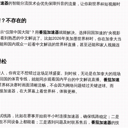
加速器
的智能分流技术会优先保障抖音的流量，让你刷世界杯短视频时
陆？不存在的
示“仅限中国大陆”？用
番茄加速器
就能解决。选择回国加速的“央视影
音”或“咪咕视频”专线，连接后打开对应的平台，就能看到熟悉的中文解说了。比如2026年美加墨世界杯时，你在加拿大当
能和国内观众一起看中文解说的世界杯直播，甚至还能和家人视频连
轻松
外华人，你肯定不想错过这场足球盛宴。到时候，无论是在加拿大的现场
回国的体育专线，就能同步观看国内平台的中文解说直播。
番茄加速
看世界杯决赛时画面清晰流畅，不会因为网络问题错过关键进球。而
接加速器，在大屏幕上看世界杯，体验更棒。
试线路，比如在赛事开始前半小时连接加速器，确保线路稳定；二是
在不同设备上都能看；三是遇到问题及时联系售后，
番茄加速器
的技