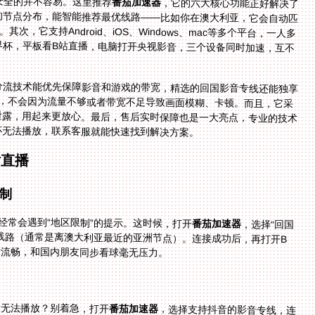
安全的并不容易。这里推荐
番茄加速器
，它的六大核心功能正好解决了
海外看体育直播的所有痛点。首先，它有覆盖全球的节点分布，能智能推荐最优线路——比如你在澳大利亚，它会自动匹
配最近的节点，减少延迟，让B站世界杯直播不卡顿。其次，它支持Android、iOS、Windows、mac等多个平台，一人多
端设备同时使用也没问题：你可以用手机刷抖音世界杯，平板看B站直播，电脑打开央视影音，三个设备同时加速，互不
分流技术能优先保障影音和游戏的带宽，精选的回国影音专线还能独享
育直播来说太重要了，不会因为流量不够或者带宽不足导致画面模糊、卡顿。而且，它采
的上网数据不会被泄露，用起来更放心。最后，售后实时保障也是一大亮点，专业的技术
杯无法播放，联系客服就能快速找到解决方案。
看直播
制
经常会遇到“地区限制”的提示。这时候，打开
番茄加速器
，选择“回国
加速”模式，然后在节点列表里选择智能推荐的最优线路（通常是离澳大利亚最近的亚洲节点）。连接成功后，再打开B
晰流畅，和国内朋友同步看球毫无压力。
段无法播放？别着急，打开
番茄加速器
，选择支持抖音的影音专线，连