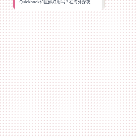
Quickback和巨鲸好用吗？在海外深夜想刷B站、追爱奇艺的你，或许正需要这份答案