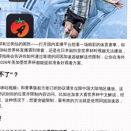
都有过类似的困扰——打开国内直播平台想看一场精彩的体育赛事，却
刷B站世界杯直播遇到弹窗，还是在日本刷抖音世界杯时视频无法播放，
篇指南会告诉你如何通过靠谱的回国加速器破解这些限制，让你在海外
026年美加墨世界杯都能提前准备好观看方案。
不了”？
、咪咕视频）和赛事版权方签订的协议通常仅限中国大陆地区播放。这
动识别你的位置并限制内容访问。比如在加拿大看世界杯中文解说，经
制。这种情况下，想要突破限制，最有效的方法就是使用回国加速器，
问。
键