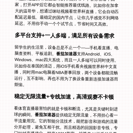
延迟。不用你手动一个个试节点，节省时间又高效。
多平台支持+一人多端，满足所有设备需求
留学生的生活里，设备总是不止一个——手机看直播、电
脑查资料、平板追剧。
番茄加速器
支持Android、iOS、
Windows、mac四大系统，而且一人多端可以同时使用。
比如你在泰国的清迈，用iOS手机看央视频世界杯中文直
播，同时用mac电脑看NBA赛事回放，两个设备都能流畅
运行，互不影响。再也不用为了换设备重新连接加速器而
烦恼。
稳定无限流量+专线加速，高清观赛不卡顿
看体育直播最害怕的就是卡顿和断流，尤其是关键时刻进
球的瞬间。
番茄加速器
提供稳定无限流量，不用担心看一
半流量用完。它的智能分流技术，能把影音和游戏的流量
分开处理，避免互相干扰。而且精选的回国影音专线，专
门针对直播优化，独享100M带宽，就算是4K画质的世界
杯直播，也能流畅播放。在马来西亚的吉隆坡，用它看央
视频世界杯，再也不会出现“当前地区不可播放”或者卡顿