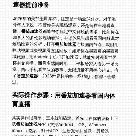
速器提前准备
2026年的美加墨世界杯，注定是一场全球狂欢。对于海
外华人来说，不管你是去现场观赛，还是留在当地看直
播，
番茄加速器
都能帮你搞定中文解说的需求。比如你在
加拿大的多伦多现场看球，中场休息时想看看国内解说对
这场比赛的分析，打开
番茄加速器
连接国内节点，就能用
咪咕视频或央视频看直播回放；如果你在墨西哥的墨西哥
城旅游，用Android手机打开加速器，就能实时观看世界
杯中文直播，而且多端同时用——平板给家人看另一场比
赛，自己手机看主队的赛事，无限流量不用担心超支。有
了
番茄加速器
，2026世界杯的每一场精彩，你都不会错
过。
实际操作步骤：用番茄加速器看国内体
育直播
其实操作很简单，三步就能搞定。首先，在你的设备上下
载
番茄加速器
APP（支持Android、iOS、Windows、
mac）；然后，打开APP，注册账号并登录；最后选
择“回国加速”模式，它会智能推荐最优线路，连接成功
后，打开咪咕视频、央视频等平台，就能正常观看体育赛
事了。比如在泰国看央视频世界杯中文直播，连接成功
后，之前的“无法播放”提示就会消失，取而代之的是清晰