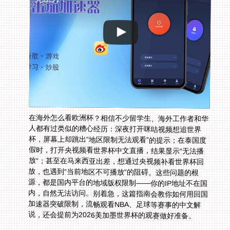
在海外怎么看欧洲杯？相信不少留学生、海外工作者和华
人都有过类似的糟心经历：深夜打开咪咕视频想追世界
杯，屏幕上却跳出“地区限制无法观看”的提示；在泰国度
假时，打开央视频看世界杯中文直播，结果显示“无法播
放”；甚至在马来西亚出差，想通过央视频补看世界杯回
放，也遇到“当前地区不可播放”的阻碍。这些问题的根
源，都是国内平台的地域版权限制——你的IP地址不在国
内，自然无法访问。别着急，这篇指南会教你如何用回国
加速器突破限制，流畅观看NBA、足球等赛事的中文解
说，还会提前为2026美加墨世界杯的观赛做好准备。