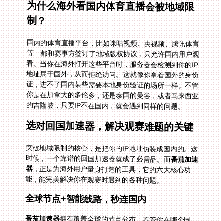
为什么海外看国内体育直播会被地域限
制？
国内的体育直播平台，比如咪咕视频、央视频、腾讯体育
等，都和赛事方签订了地域版权协议，只允许国内用户观
看。当你在海外打开这些平台时，服务器会检测到你的IP
地址属于国外，从而拒绝访问。这就像你拿着国外的身份
证，进不了国内某些需要本地身份验证的场所一样。不管
你是在加拿大的多伦多，还是泰国的曼谷，或者马来西亚
的吉隆坡，只要IP不在国内，就会遇到同样的问题。
选对回国加速器，解决观赛难题的关键
突破地域限制的核心，是把你的IP地址伪装成国内的。这
时候，一个靠谱的回国加速器就成了必需品。而
番茄加速
器
，正是为海外用户量身打造的工具，它的六大核心功
能，能完美解决你在观赛时遇到的各种问题。
全球节点+智能线路，秒连国内
番茄加速器
拥有覆盖全球的节点分布，不管你在哪个国
家，打开APP后它都会智能推荐最优线路。比如你在加拿
大的温哥华，想通过咪咕视频看世界杯直播，它会自动匹
配延迟最低、最稳定的国内节点，让你几乎感觉不到网络