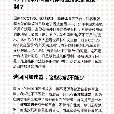
制？
国内的CCTV5、咪咕视频、腾讯体育等平台，和赛事版
权方签的协议通常限定了播放范围——只允许中国大陆地
区用户观看。当你在海外打开这些平台时，系统会检测你
的IP地址，如果不是大陆IP，就会弹出“地区不可用”的提
示。比如你在加拿大想看世界杯中文直播，打开CCTV5
app就会显示“海外无法观看”；在英国打开咪咕视频看世
界杯解说，也会遇到“当前地区不可播放”的问题。这不是
平台故意针对你，而是版权规则的限制。要解决这个问
题，最直接的方法就是把你的IP地址伪装成大陆IP，这就
是回国加速器的作用。
选回国加速器，这些功能不能少
市面上的回国加速器很多，但不是所有都适合看体育直
播。我试过不下五款，最后留下的只有
番茄加速器
，因为
它的功能完全戳中了海外体育迷的需求。首先是节点分布
——
番茄加速器
有全球节点，不管你在北美、欧洲还是澳
洲，都能找到离你最近的节点，而且它会智能推荐最优线
路，不用你手动切换，连接速度特别快。比如我在英国的
时候，用它连接国内节点，延迟只有几十毫秒，看咪咕视