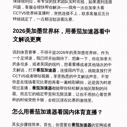
钟就搞定了，一点都没耽误看比赛。
2026美加墨世界杯，用番茄加速器看中
文解说更爽
说到体育赛事，不得不提2026年的美加墨世界杯。作为
一个足球迷，我已经开始期待了。想象一下，你在加拿大
的多伦多，或者美国的纽约，想看重播或者其他场次的中
文解说，打开
番茄加速器
，连接国内节点，就能直接打开
CCTV5或者咪咕视频，享受熟悉的中文解说声音。不管
你是在现场看完比赛想再看一遍精彩瞬间，还是因为时差
错过直播，
番茄加速器
都能帮你轻松解决地区限制的问
题。而且它的稳定带宽和无限流量，让你不用担心看世界
杯的时候突然卡顿，全程沉浸在比赛的激情里。
怎么用番茄加速器看国内体育直播？
其实步骤很简单。首先，你需要在
番茄加速器
的官网或者
应用商店下载对应设备的客户端——不管是安卓、苹果还
是电脑，都能找到。然后注册账号，选择一个国内的节点
（番茄会智能推荐最优的），点击连接。连接成功后，打
开你想观看的体育平台，比如CCTV5 app、咪咕视频、
腾讯体育等，就能正常观看直播了。比如你在英国，打开
咪咕视频看世界杯解说，之前显示“当前地区不可播放”，