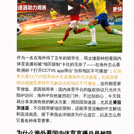
作为一名在海外待了五年的留学生，我太懂那种想看国内
体育直播却被“地区限制”卡住的无奈了——在海外怎么看
欧洲杯？打开CCTV5 app弹出“当前地区不可播放”；
在加
拿大看CCTV5世界杯中文直播海外无法观看
，
在英国看
咪咕视频世界杯中文解说当前地区不可播放
，这些都是家
常便饭。原因很简单：国内体育平台的版权协议只允许大
陆IP访问，海外IP自然被挡在门外。不过别担心，今天我
就分享亲测有效的解决方案：用回国加速器，尤其是
番茄
加速器
，不仅能突破地区限制，还能享受流畅的中文解说
和高清画质。接下来我会详细讲为什么选它，以及怎么用
它看各种体育赛事。
为什么海外看国内体育直播总是被限