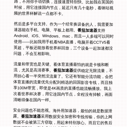
频的世界杯解说一点都不卡。
然后是多平台支持。作为一个经常换设备的人，我需要加
速器能在手机、电脑、平板上都用。
番茄加速器
支持
Android、iOS、Windows、mac，而且一人多端可以同时
使用——比如我用手机看NBA直播，电脑开着CCTV5看
英超，平板还能放着世界杯回放，三个设备一起加速都没
问题，不会互相影响。
流量和带宽也是关键。看体育直播最怕的就是卡顿和断
流，尤其是高清赛事。
番茄加速器
提供稳定无限流量，不
用担心看一半突然没流量了。它还有智能分流功能，会把
体育直播的流量优先分配到精选的回国影音专线，而且独
享100M带宽，即使是4K画质的直播也能流畅播放。我上
次看世界杯决赛，用它连国内节点，全程没有掉帧，画面
清晰得像在国内一样。
安全问题也不能忽视。海外用加速器，最怕的就是数据泄
露。
番茄加速器
采用数据安全加密和专线传输，你的上网
数据不会被第三方窃取，用起来特别放心。而且它的售后
保障很到位，有专业的技术团队实时在线，如果遇到连接
问题，客服会很快帮你解决——我有一次在加拿大看
CCTV5世界杯直播时，突然连接不上，联系客服后五分