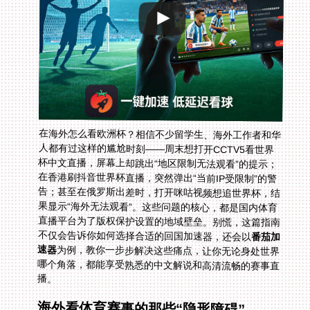
在海外怎么看欧洲杯？相信不少留学生、海外工作者和华
人都有过这样的尴尬时刻——周末想打开CCTV5看世界
杯中文直播，屏幕上却跳出“地区限制无法观看”的提示；
在香港刷抖音世界杯直播，突然弹出“当前IP受限制”的警
告；甚至在俄罗斯出差时，打开咪咕视频想追世界杯，结
果显示“海外无法观看”。这些问题的核心，都是国内体育
直播平台为了版权保护设置的地域壁垒。别慌，这篇指南
不仅会告诉你如何选择合适的回国加速器，还会以
番茄加
速器
为例，教你一步步解决这些痛点，让你无论身处世界
哪个角落，都能享受熟悉的中文解说和高清流畅的赛事直
播。
海外看体育赛事的那些“隐形障碍”