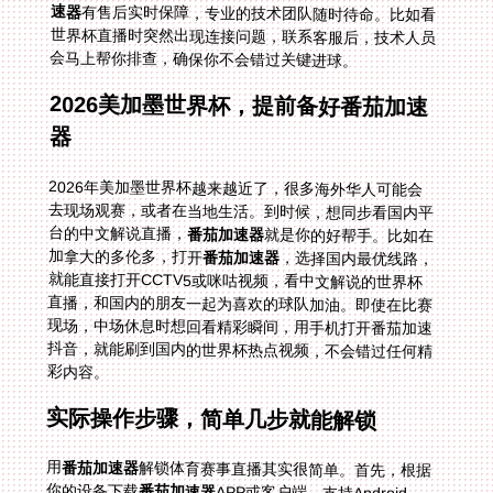
速器
有售后实时保障，专业的技术团队随时待命。比如看
世界杯直播时突然出现连接问题，联系客服后，技术人员
会马上帮你排查，确保你不会错过关键进球。
2026美加墨世界杯，提前备好番茄加速
器
2026年美加墨世界杯越来越近了，很多海外华人可能会
去现场观赛，或者在当地生活。到时候，想同步看国内平
台的中文解说直播，
番茄加速器
就是你的好帮手。比如在
加拿大的多伦多，打开
番茄加速器
，选择国内最优线路，
就能直接打开CCTV5或咪咕视频，看中文解说的世界杯
直播，和国内的朋友一起为喜欢的球队加油。即使在比赛
现场，中场休息时想回看精彩瞬间，用手机打开番茄加速
抖音，就能刷到国内的世界杯热点视频，不会错过任何精
彩内容。
实际操作步骤，简单几步就能解锁
用
番茄加速器
解锁体育赛事直播其实很简单。首先，根据
你的设备下载
番茄加速器
APP或客户端，支持Android、
iOS、Windows、mac，直接在官网就能下载。然后，注
册账号并登录，选择“回国加速”模式，番茄会智能推荐最
优线路。接着，打开你想观看的直播平台，比如CCTV5
官网、咪咕视频APP或抖音，就能正常访问了。比如在香