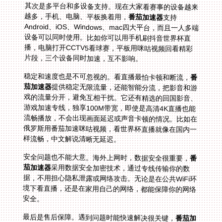
其次是多平台和多设备支持。现在大家看赛事的设备越来
越多，手机、电脑、平板换着用，
番茄加速器
支持
Android、iOS、Windows、mac四大平台，而且一人多端
设备可以同时使用。比如你可以用手机刷抖音世界杯直
播，电脑打开CCTV5看球赛，平板用咪咕视频回看精彩
片段，三个设备同时加速，互不影响。
稳定和速度也是不可忽视的。看直播最怕卡顿和断流，
番
茄加速器
提供稳定无限流量，还能智能分流，把影音和游
戏的流量分开，避免互相干扰。它还有精选的回国影音、
游戏加速专线，独享100M带宽，即使是高清4K直播也能
流畅播放，不会出现画面延迟或声音卡顿的情况。比如在
俄罗斯用番茄加速咪咕视频，看世界杯直播就像在国内一
样流畅，中文解说清晰无延迟。
安全问题也不能大意。海外上网时，数据安全很重要，
番
茄加速器
采用数据安全加密技术，通过专线传输你的数
据，不用担心隐私泄露或网络攻击。无论是在公共WiFi环
境下看直播，还是在家用自己的网络，都能保障你的网络
安全。
最后是售后保障。遇到问题时能快速解决很关键，
番茄加