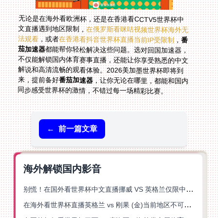
无论是在海外看欧洲杯，还是在香港看CCTV5世界杯中
文直播遇到地区限制，
在俄罗斯看咪咕视频世界杯海外无
法观看
，或者
在香港看抖音世界杯直播当前IP受限制
，
番
茄加速器
都能帮你轻松解决这些问题。选对回国加速器，
不仅能解锁国内体育赛事直播，还能让你享受熟悉的中文
解说和高清流畅的观看体验。2026美加墨世界杯即将到
来，提前备好
番茄加速器
，让你无论在哪里，都能和国内
同步感受世界杯的激情，不错过每一场精彩比赛。
←
前一篇文章
海外解锁国内影音
别慌！在国外看世界杯中文直播挪威 VS 英格兰仅限中国大陆？这篇指南帮你搞定
在海外看世界杯直播英格兰 vs 刚果 (金)当前地区不可播放？这篇指南帮你突破所有限制