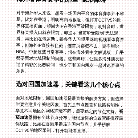
对于海外华人来说，想看一场国内平台的体育赛事并不容
易。比如在香港，明明离内地很近，但打开CCTV5的世
界杯直播页面，却因为IP在香港而被限制；刷抖音时，世
界杯直播入口就在眼前，却提示“当前IP受限制”无法观
看。再比如在俄罗斯，很多华人习惯用咪咕视频看体育赛
事，但海外IP直接被拦截，连首页都进不去。更不用说
NBA、中超这些日常赛事，想在海外看中文解说版，几乎
都要面对地域限制的问题。这些障碍，让很多海外朋友错
过了精彩的比赛瞬间，也少了和国内亲友一起讨论赛事的
乐趣。
选对回国加速器，关键看这几个核心点
面对地域限制，回国加速器是最直接的解决方案，但选择
时要注意几个关键因素。首先是节点覆盖和线路智能性，
毕竟不同地区的网络环境不同，需要稳定的节点支持。
番
茄加速器
拥有全球节点分布，能根据你的位置智能推荐最
优线路，比如在香港用番茄连国内节点，几乎秒解
CCTV5的地区限制，打开就能看直播。