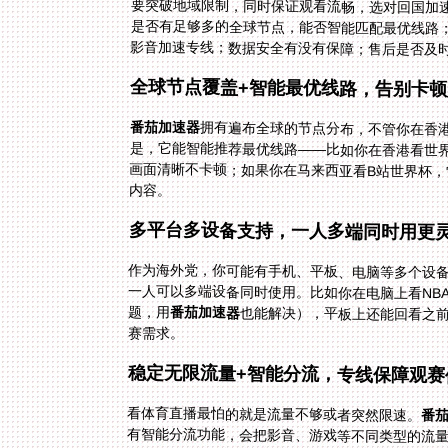
要突破地域限制，同时保证观看流畅，选对回国加
是否有足够多的全球节点，能否智能匹配最优线路
影音加速专线；数据安全有没有保障；售后是否及
全球节点覆盖+智能最优线路，告别卡顿
番茄加速器
拥有遍布全球的节点分布，不管你在香
是，它能智能推荐最优线路——比如你在香
画面清晰不卡顿；如果你在马来西亚看B站世
内容。
多平台多设备支持，一人多端同时用更
作为海外党，你可能有手机、平板、电脑等多个设
题，用
番茄加速器
也能解决），平板上还能回看之
赛需求。
稳定无限流量+智能分流，专线保障观赛
看体育直播最怕的就是流量不够或者突然限速。
番