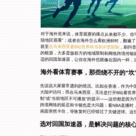
对于海外党来说，体育观赛的痛点从来都不少。你
陆地区观看”；或者在海外怎么看欧洲杯时，翻遍
甚至
在马来西亚看B站世界杯当前IP受限制
，刷抖音
的根源，大
适的回国加速器，让你在海外也能像在国内一样，
海外看体育赛事，那些绕不开的“坎
先说说大家最常遇到的情况。比如在香港，作为中
大陆IP访问；而在马来西亚，无论是打开B站看
制”或“当前地区不可播放”的提示——这些都是因
跨境网络的延迟和卡顿也是大问题：看NBA直播
画面突然卡住，等恢复时已经错过了关键进球。这些
选对回国加速器，是解决问题的核