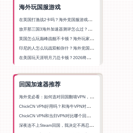
海外玩国服游戏
在英国打激战2卡吗？海外党国服游戏不卡顿的终极解决方案
放开那三国3海外加速器测评怎么过？海外党亲测有效的国服游戏加速指南
英国怎么玩巅峰战舰不卡顿？海外玩家国服游戏加速器终极指南
印尼的人怎么玩战双帕弥什？海外党国服游戏加速避坑指南
在美国玩天涯明月刀总卡顿？2026终极指南：选对加速器让你丝滑连招
回国加速器推荐
海外党必看：如何选对回国翻墙VPN，无缝解锁国内资源？
ChickCN VPN好用吗？和海牛VPN对比哪个回国效果更好？
ChickCN VPN和当归VPN对比哪个回国效果更好？海外党亲测后选了它
深夜连不上Steam回国，我决定不再忍受这数字鸿沟