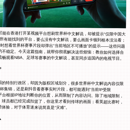
可能在香港打开某视频平台想刷世界杯中文解说，却被提示“仅限中国大
了所有能找到的平台，要么没有中文解说，要么画面卡顿到根本没法看；
时想看世界杯赛事片段却弹出“当前地区不可播放”的提示——这些问题
多是版权方的地域限制和网络跨境传输的不稳定。今天这篇指南，就帮你彻底解决这些烦恼：教你如何选择合
流畅观看NBA、足球等赛事的中文解说，甚至同步追国内的电视节目。
”
国的特别行政区，却因为版权区域划分，很多世界杯中文解说内容仅限
世界杯集锦，还是刷抖音看赛事实时片段，都可能遇到“当前IP受限
为平台根据IP地址判断你的位置，从而限制了内容访问。除了地域限制，
时，球员都已经完成扣篮了，你这里才看到传球的画面；看英超比赛时，
体验，对于体育迷来说简直是“灾难”。
心