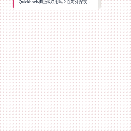
Quickback和巨鲸好用吗？在海外深夜想刷B站、追爱奇艺的你，或许正需要这份答案