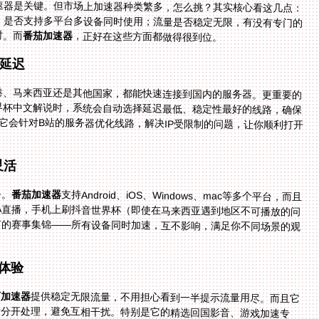
速器是关键。但市场上加速器种类繁多，怎么挑？其实核心看这几点：
；是否支持多平台多设备同时使用；流量是否稳定无限，有没有专门的
时。而
番茄加速器
，正好在这些方面都做得很到位。
延迟
港、马来西亚还是其他国家，都能快速连接到国内的服务器。更重要的
港看世界杯中文解说时，系统会自动选择延迟最低、稳定性最好的线路，确保
界杯，它会针对B站的服务器优化线路，解决IP受限制的问题，让你顺利打开
灵活
备。
番茄加速器
支持Android、iOS、Windows、mac等多个平台，而且
一人可以多端设备同时使用。比如你在电脑上看NBA直播，手机上刷抖音世界杯（即使在马来西亚遇到地区不可播放的问
前的赛事集锦——所有设备同时加速，互不影响，满足你不同场景的观
体验
茄加速器
提供稳定无限流量，不用担心看到一半提示流量用尽。而且它
有智能分流功能，会把影音、游戏等不同类型的流量分开处理，避免互相干扰。特别是它的精选回国影音、游戏加速专
线，还能给你独享100M带宽——这意味着你看4K画质的世界杯直播时，画面不会有任何拖影或延迟，就像在国内一样流