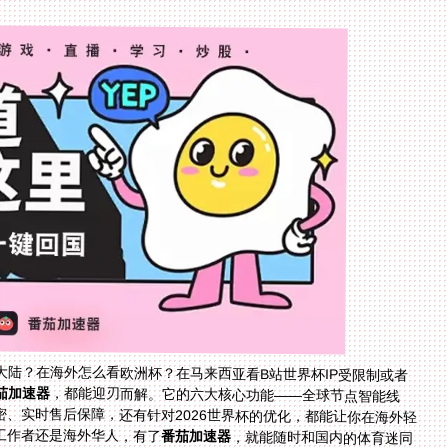
陆？在海外怎么看欧洲杯？在马来西亚看B站世界杯IP受限制或者
茄加速器
，都能迎刃而解。它的六大核心功能——全球节点智能线
路、多平台多设备支持、稳定无限流量专线、安全加密、实时售后保障，还有针对2026世界杯的优化，都能让你在海外轻
工作者还是海外华人，有了
番茄加速器
，就能随时和国内的体育迷同