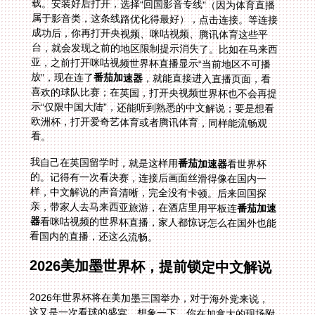
放”，现在连了
番茄加速器
，就能直接进入直播页面，看
喜欢的球队比赛；在英国，打开央视频世界杯也不会再提
示“仅限中国大陆”，还能听到熟悉的中文解说；要是想看
欧洲杯，打开爱奇艺体育或者腾讯体育，同样能流畅观
看。
我自己在英国留学时，就是这样用
番茄加速器
看世界杯
的。记得有一次看决赛，连接后画面丝滑得像在国内一
样，中文解说的声音清晰，完全没有卡顿。后来回国探
亲，带家人去马来西亚旅游，在酒店里用平板连
番茄加速
器
看咪咕视频的世界杯直播，家人都惊讶怎么在国外也能
看国内的直播，还这么流畅。
2026美加墨世界杯，提前锁定中文解说
2026年世界杯将在美加墨三国举办，对于海外党来说，
这又是一次看球的盛宴。想象一下，你在加拿大的现场附