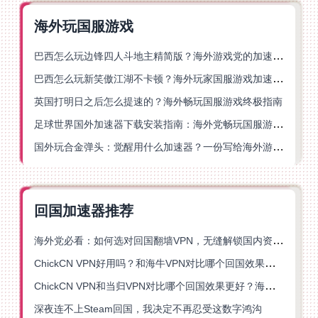
海外玩国服游戏
巴西怎么玩边锋四人斗地主精简版？海外游戏党的加速器终极选择
巴西怎么玩新笑傲江湖不卡顿？海外玩家国服游戏加速终极指南（附猫和老鼠一梦江湖实测）
英国打明日之后怎么提速的？海外畅玩国服游戏终极指南
足球世界国外加速器下载安装指南：海外党畅玩国服游戏的终极解决方案
国外玩合金弹头：觉醒用什么加速器？一份写给海外游子的畅玩指南
回国加速器推荐
海外党必看：如何选对回国翻墙VPN，无缝解锁国内资源？
ChickCN VPN好用吗？和海牛VPN对比哪个回国效果更好？
ChickCN VPN和当归VPN对比哪个回国效果更好？海外党亲测后选了它
深夜连不上Steam回国，我决定不再忍受这数字鸿沟