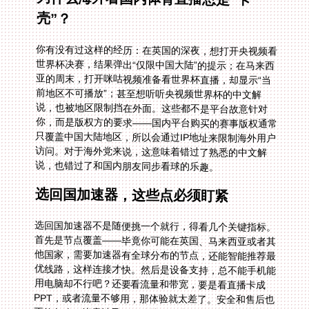
壳”？
你有没有过这样的经历：在英国的深夜，想打开央视频看
世界杯决赛，结果弹出“仅限中国大陆”的提示；在马来西
亚的周末，打开咪咕视频准备看世界杯直播，却显示“当
前地区不可播放”；甚至想听听央视频世界杯的中文解
说，也被地区限制挡在外面。这些都不是平台故意针对
你，而是版权方的要求——国内平台购买的赛事版权通常
只覆盖中国大陆地区，所以会通过IP地址来限制海外用户
访问。对于海外党来说，这意味着错过了熟悉的中文解
说，也错过了和国内朋友同步看球的乐趣。
选回国加速器，这些点必须盯紧
选回国加速器不是随便挑一个就行，得看几个关键指标。
首先是节点覆盖——毕竟你可能在英国、马来西亚或者其
他国家，需要加速器有全球分布的节点，还能智能推荐最
优线路，这样连接才快。然后是设备支持，总不能手机能
用电脑却不行吧？还要看流量和带宽，要是看直播卡成
PPT，或者流量不够用，那体验就太差了。安全和售后也
不能忽略，毕竟涉及网络连接，隐私得有保障，出问题也