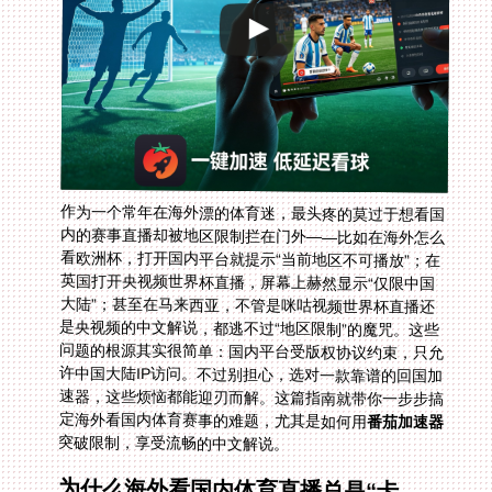
作为一个常年在海外漂的体育迷，最头疼的莫过于想看国
内的赛事直播却被地区限制拦在门外——比如在海外怎么
看欧洲杯，打开国内平台就提示“当前地区不可播放”；在
英国打开央视频世界杯直播，屏幕上赫然显示“仅限中国
大陆”；甚至在马来西亚，不管是咪咕视频世界杯直播还
是央视频的中文解说，都逃不过“地区限制”的魔咒。这些
问题的根源其实很简单：国内平台受版权协议约束，只允
许中国大陆IP访问。不过别担心，选对一款靠谱的回国加
速器，这些烦恼都能迎刃而解。这篇指南就带你一步步搞
定海外看国内体育赛事的难题，尤其是如何用
番茄加速器
突破限制，享受流畅的中文解说。
为什么海外看国内体育直播总是“卡