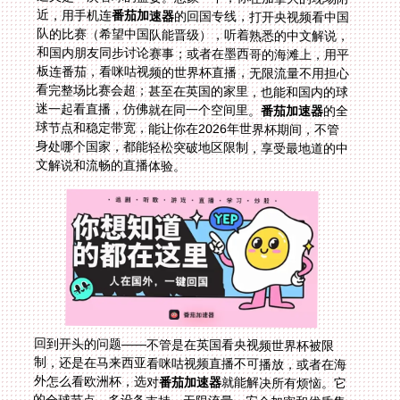
近，用手机连
番茄加速器
的回国专线，打开央视频看中国
队的比赛（希望中国队能晋级），听着熟悉的中文解说，
和国内朋友同步讨论赛事；或者在墨西哥的海滩上，用平
板连番茄，看咪咕视频的世界杯直播，无限流量不用担心
看完整场比赛会超；甚至在英国的家里，也能和国内的球
迷一起看直播，仿佛就在同一个空间里。
番茄加速器
的全
球节点和稳定带宽，能让你在2026年世界杯期间，不管
身处哪个国家，都能轻松突破地区限制，享受最地道的中
文解说和流畅的直播体验。
回到开头的问题——不管是在英国看央视频世界杯被限
制，还是在马来西亚看咪咕视频直播不可播放，或者在海
外怎么看欧洲杯，选对
番茄加速器
就能解决所有烦恼。它
的全球节点、多设备支持、无限流量、安全加密和优质售
后，让海外党看国内体育赛事变得简单又丝滑。下次再遇