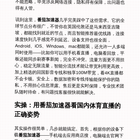
得有人管。
说到这里，
番茄加速器
几乎完美踩中了这些需求。它的全
球节点分布很广，不管你在英国伦敦还是马来西亚吉隆
坡，都能找到就近的节点，而且智能推荐最优线路，连接
速度快到几乎感觉不到延迟。设备支持也很全面，
Android、iOS、Windows、mac都能装，还允许一人多端
同时使用——比如你可以用手机看直播，电脑看回放，平
板还能同步刷赛事新闻，完全不冲突。流量方面更不用担
心，稳定无限流量，智能分流技术能让带宽利用更高效，
加上精选的回国影音专线和独享100M带宽，看4K直播都
不会卡顿。安全上，数据加密和专线传输能保护你的隐
私，不用担心信息泄露。售后更是实时保障，专业技术团
队随时待命，有问题找客服很快就能解决。
实操：用番茄加速器看国内体育直播的
正确姿势
其实操作很简单，几步就能搞定。首先，根据你的设备下
载
番茄加速器
——手机端去应用商店搜，电脑端去官网下
载。安装好后打开，选择“回国影音专线”（因为体育直播
属于影音类，这条线路优化得最好），点击连接。等连接
成功后，你再打开央视频、咪咕视频、腾讯体育这些平
台，就会发现之前的地区限制提示消失了。比如在马来西
亚，之前打开咪咕视频世界杯直播显示“当前地区不可播