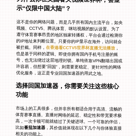
示“仅限中国大陆”？
这不是你的网络问题，而是几乎所有国内主流平台，如央
视频、CCTV5、腾讯体育、咪咕视频的默认设置。为了
遵守体育赛事昂贵的地区独家转播权，平台会通过检测你
的IP地址来判断位置。只要你的IP显示在海外，访问就会
被拦截。同样，
在香港看CCTV5世界杯直播无法播放
，
也是基于同样的逻辑。即使你拥有国内手机号注册的账
号，也无法绕过这层地理封锁。单纯依靠VPN翻墙出国或
许容易，但想要“回国”，则需要更稳定、更针对性的网络
优化服务，这正是专业回国加速器的用武之地。
选择回国加速器，你需要关注这些核心
功能
市场上的工具很多，但并非所有都适合用于高清、流畅的
体育赛事直播。直播对网络的延迟、稳定性和带宽要求极
高，一次卡顿可能就错过了关键进球。一个可靠的伴侣，
比如
番茄加速器
，其价值就体现在以下几个与你体验直接
相关的功能上。