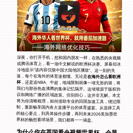
深夜，你打开手机，想和国内朋友一样，在熟悉的央视频
或腾讯体育上，看一场中文解说的欧洲杯决赛。屏幕却冰
冷地提示“该内容仅限中国大陆地区播放”。这一刻的失
落，每个在海外的体育迷都懂。无论是
在海外怎么看欧洲
杯
，还是追NBA、中超，地域限制就像一堵无形的墙，将
我们与那份热血沸腾的集体记忆隔开。这堵墙源于版权协
议和网络广播的区域政策。但别担心，这并非无解。本文
将为你清晰梳理，如何借助专业的回国加速工具，绕过限
制，重新畅享国内各大直播平台的体育盛宴。从选择工具
的核心要点，到具体操作步骤，再到未来2026美加墨世
界杯的畅想看球场景，我们都将一一涵盖。
为什么你在英国看央视频世界杯，会显