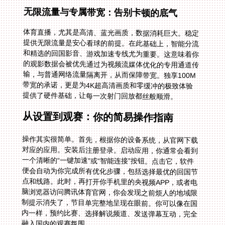
无限流量与专属带宽：告别卡顿的底气
体育直播，尤其是高清、蓝光画质，数据消耗巨大。稳定
提供无限流量是安心看球的前提。在此基础上，智能分流
和精选的回国影音、游戏加速专线尤为重要。这意味着你
的观影数据会被优先通过为视频流媒体优化的专用通道传
输，与普通网络流量隔离开，从而保障带宽。独享100M
带宽的承诺，更是为4K超高清画质和零缓冲的极致体验
提供了硬件基础，让每一次射门回放都丝般顺滑。
从设置到观赛：你的简易操作指南
操作其实很简单。首先，根据你的设备系统，从官网下载
对应的应用。安装后注册登录。启动应用，你通常会看到
一个清晰的“一键加速”或“智能连接”按钮。点击它，软件
便会自动为你完成所有优化步骤，包括选择最优的回国节
点和线路。此时，再打开你手机里的央视频APP，或者电
脑浏览器访问腾讯体育官网，你会发现之前烦人的地域限
制提示消失了，节目单完整地呈现在眼前。你可以像在国
内一样，预约比赛、选择解说频道、发送弹幕互动，完全
融入国内的观赛氛围。