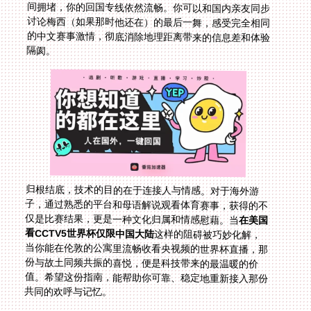
隔阂。
归根结底，技术的目的在于连接人与情感。对于海外游
子，通过熟悉的平台和母语解说观看体育赛事，获得的不
仅是比赛结果，更是一种文化归属和情感慰藉。当
在美国
看CCTV5世界杯仅限中国大陆
这样的阻碍被巧妙化解，
当你能在伦敦的公寓里流畅收看央视频的世界杯直播，那
份与故土同频共振的喜悦，便是科技带来的最温暖的价
值。希望这份指南，能帮助你可靠、稳定地重新接入那份
共同的欢呼与记忆。