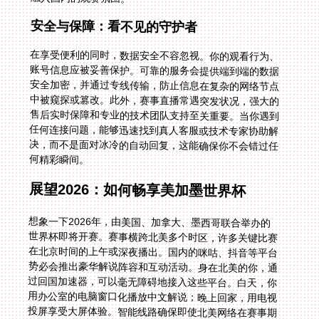
安全与保障：看不见的守护者
在享受便利的同时，数据安全不容忽视。你的观看行为、
账号信息应被妥善保护。可靠的服务会提供端到端的数据
安全加密，并通过专线传输，防止信息在复杂的网络节点
中被窥探或篡改。此外，赛事直播常遇突发状况，强大的
售后实时保障和专业的技术团队支持至关重要。当你遇到
任何连接问题，能够迅速找到真人客服或技术专家协助解
决，而不是面对冰冷的自动回复，这能确保你不会错过任
何精彩瞬间。
展望2026：如何畅享美加墨世界杯
想象一下2026年，由美国、加拿大、墨西哥联合举办的
世界杯即将开赛。赛事横跨北美多个时区，许多关键比赛
在北京时间的上午或深夜播出。国内的咪咕、抖音等平台
势必会推出豪华解说阵容和互动活动。身在北美的你，通
过回国加速器，可以毫无障碍地接入这些平台。白天，你
用办公室的电脑窗口化播放中文解说；晚上回家，用电视
投屏享受大屏体验。智能线路确保即使北美网络在赛事期
间拥堵，你的回国专线依然流畅。你可以和国内亲友同步
讨论梅西（如果那时他还在）的最后一舞，感受完全相同
的中文赛事激情，彻底消除地理距离带来的信息差和体验