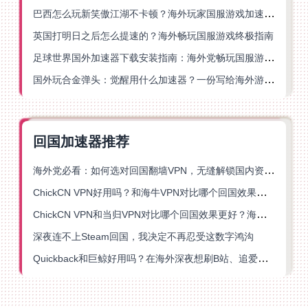
巴西怎么玩新笑傲江湖不卡顿？海外玩家国服游戏加速终极指南（附猫和老鼠一梦江湖实测）
英国打明日之后怎么提速的？海外畅玩国服游戏终极指南
足球世界国外加速器下载安装指南：海外党畅玩国服游戏的终极解决方案
国外玩合金弹头：觉醒用什么加速器？一份写给海外游子的畅玩指南
回国加速器推荐
海外党必看：如何选对回国翻墙VPN，无缝解锁国内资源？
ChickCN VPN好用吗？和海牛VPN对比哪个回国效果更好？
ChickCN VPN和当归VPN对比哪个回国效果更好？海外党亲测后选了它
深夜连不上Steam回国，我决定不再忍受这数字鸿沟
Quickback和巨鲸好用吗？在海外深夜想刷B站、追爱奇艺的你，或许正需要这份答案