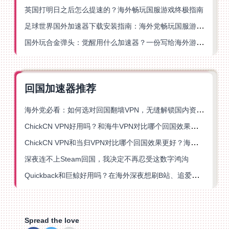
英国打明日之后怎么提速的？海外畅玩国服游戏终极指南
足球世界国外加速器下载安装指南：海外党畅玩国服游戏的终极解决方案
国外玩合金弹头：觉醒用什么加速器？一份写给海外游子的畅玩指南
回国加速器推荐
海外党必看：如何选对回国翻墙VPN，无缝解锁国内资源？
ChickCN VPN好用吗？和海牛VPN对比哪个回国效果更好？
ChickCN VPN和当归VPN对比哪个回国效果更好？海外党亲测后选了它
深夜连不上Steam回国，我决定不再忍受这数字鸿沟
Quickback和巨鲸好用吗？在海外深夜想刷B站、追爱奇艺的你，或许正需要这份答案
Spread the love