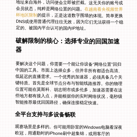
会员状态，纯粹是网络位置的问题。
在越南看央视频世界
杯地区限制
的提示，正是这道数字围墙的体现。简单更换
DNS或使用普通代理往往无效，因为它们无法获得一个稳
定的、被国内平台认可的国内IP地址。
破解限制的核心：选择专业的回国加速
器
要解决这个问题，你需要一个能让你设备“网络位置”回归
中国的工具。市面上选择众多，但并非所有都适合高清、
低延迟的直播需求。一个优秀的加速器，必须具备几个关
键特质。首先是全球节点分布与智能线路推荐。你的物理
位置可能在莫斯科、胡志明市或多伦多，加速器需要在这
些地方都有接入点，并能根据你的实时网络状况，毫秒级
智能推荐最优回国路径，确保连接稳定快速。
全平台支持与多设备畅联
观赛场景是多样的。你可能用卧室的Windows电脑看深夜
欧冠，用通勤时的iPhone刷中超集锦，或用客厅的
Android电视盒与家人同享CBA总决赛。因此，加速器必
须覆盖Android、iOS、Windows、macOS全平台，并且
允许一个账号在多个设备上同时使用。这意味着你可以在
平板上用央视频看世界杯预选赛的同时，手机上的家人正
用腾讯视频追着国内热播剧，互不干扰，共享一个稳定的