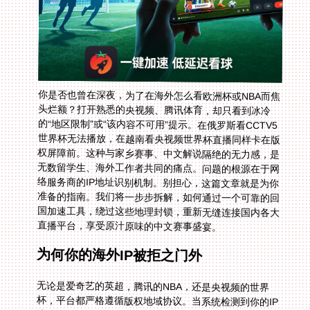
你是否也曾在深夜，为了在海外怎么看欧洲杯或NBA而焦
头烂额？打开熟悉的央视频、腾讯体育，却只看到冰冷
的“地区限制”或“该内容不可用”提示。在俄罗斯看CCTV5
世界杯无法播放，在越南看央视频世界杯直播同样卡在版
权屏障前。这种与家乡赛事、中文解说隔绝的无力感，是
无数留学生、海外工作者共同的痛点。问题的根源在于网
络服务商的IP地址识别机制。别担心，这篇文章就是为你
准备的指南。我们将一步步拆解，如何通过一个可靠的回
国加速工具，绕过这些地理封锁，重新无缝连接国内各大
直播平台，享受原汁原味的中文赛事盛宴。
为何你的海外IP被拒之门外
无论是爱奇艺的英超，腾讯的NBA，还是央视频的世界
杯，平台都严格遵循版权地域协议。当系统检测到你的IP
地址来自海外，访问便会立即被拦截。这无关你的账号或