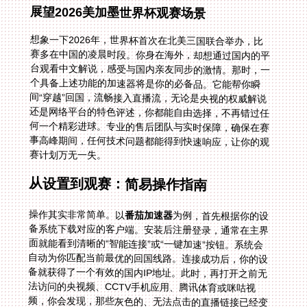
展望2026美加墨世界杯观赛场景
想象一下2026年，世界杯首次在北美三国联合举办，比
赛多在中国的凌晨时段。你身在海外，却想通过国内的平
台观看中文解说，感受与国内亲友同步的激情。那时，一
个具备上述功能的加速器将是你的必备品。它能帮你瞬
间“穿越”回国，流畅接入直播流，无论是央视的权威解说
还是网络平台的特色评述，你都能自由选择，不再错过任
何一个精彩进球。专业的售后团队与实时保障，确保在赛
事高峰期间，任何技术问题都能得到快速响应，让你的观
赛计划万无一失。
从设置到观赛：简易操作指南
操作其实非常简单。以
番茄加速器
为例，首先根据你的设
备系统下载对应的客户端。安装后注册登录，通常在主界
面就能看到清晰的“智能连接”或“一键加速”按钮。系统会
自动为你匹配当前最优的回国线路。连接成功后，你的设
备就获得了一个有效的国内IP地址。此时，再打开之前无
法访问的央视频、CCTV手机应用、腾讯体育或咪咕视
频，你会发现，那些灰色的、无法点击的直播链接已经变
得鲜活可用。之前困扰你的在俄罗斯看CCTV5世界杯无
法播放、在越南看央视频世界杯直播无法播放的问题，已