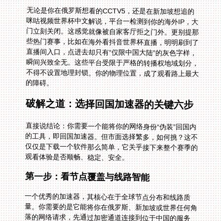
无论是你在俄罗斯想看的CCTV5，还是在新加坡想追的
咪咕视频世界杯中文解说，平台一检测到你的海外IP，大
门立刻关闭。这感觉就像被自家客厅拒之门外。更别提那
些热门赛事，比如在海外看抖音世界杯直播，明明刷到了
直播间入口，点进去却只有“仅限中国大陆”的灰色字样，
瞬间兴致全无。这些平台受限于严格的转播权地域划分，
不得不设置地理封锁。你的物理位置，成了观看路上最大
的障碍。
破解之道：选择回国加速器的关键六步
直接说结论：你需要一个能将你的网络身份“伪装”回国内
的工具，即回国加速器。但市面选择繁多，如何挑？这不
仅仅是下载一个软件那么简单，它关乎接下来整个赛季的
观看体验是否顺畅、稳定、安全。
第一步：看节点覆盖与线路智能
一个优秀的加速器，其核心在于全球节点分布和线路质
量。你需要的是它能将你在俄罗斯、新加坡或世界任何角
落的网络请求，先通过加密通道连接到位于中国的服务
器，再由那里访问直播平台。这就好比为你铺设了一条专
属回国高速路。线路必须智能，能根据你的实时网络状
况，自动推荐最优、最低延迟的路径。否则，看球到关键
时刻卡顿、转圈，那种懊恼足以毁掉整个夜晚。智能推荐