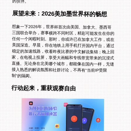
的伙伴。
展望未来：2026美加墨世界杯的畅想
想象一下2026年，世界杯首次由美国、加拿大、墨西哥
三国联合举办，赛事横跨不同时区，精彩可能发生在你的
任何一个闲暇时刻。那时，你或许已在加拿大工作，或在
美国深造。早晨，你在地铁上用手机打开国内平台，通过
稳定的加速线路，收看昨夜比赛的中文解说集锦；晚上回
家，在电视上投屏，享受大画幅和专线带宽带来的沉浸式
直播。无论身在北美哪个城市，都能像在国内一样，无缝
接入熟悉的解说氛围和社群讨论，不再有“当前IP受限
制”的隔阂。
行动起来，重获观赛自由