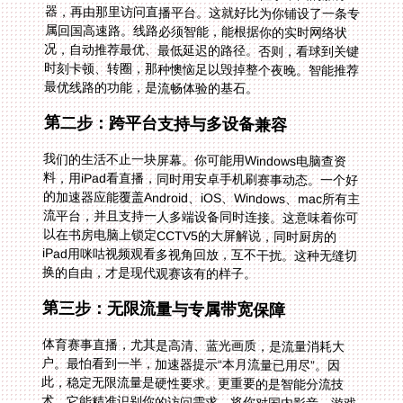
最优线路的功能，是流畅体验的基石。
第二步：跨平台支持与多设备兼容
我们的生活不止一块屏幕。你可能用Windows电脑查资
料，用iPad看直播，同时用安卓手机刷赛事动态。一个好
的加速器应能覆盖Android、iOS、Windows、mac所有主
流平台，并且支持一人多端设备同时连接。这意味着你可
以在书房电脑上锁定CCTV5的大屏解说，同时厨房的
iPad用咪咕视频观看多视角回放，互不干扰。这种无缝切
换的自由，才是现代观赛该有的样子。
第三步：无限流量与专属带宽保障
体育赛事直播，尤其是高清、蓝光画质，是流量消耗大
户。最怕看到一半，加速器提示“本月流量已用尽”。因
此，稳定无限流量是硬性要求。更重要的是智能分流技
术，它能精准识别你的访问需求，将你对国内影音、游戏
网站的请求，自动导向为此优化的精选回国专线。特别是
独享100M带宽的保障，能确保在世界杯决赛、欧冠巅峰
之夜这样的高并发时段，你的画面依然流畅如初，告别恼