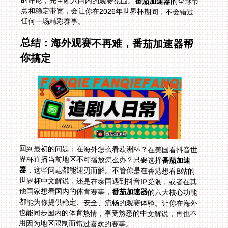
的评论，完全融入国内的观赛氛围。
番茄加速器
的全球节
点和稳定带宽，会让你在2026年世界杯期间，不会错过
任何一场精彩赛事。
总结：海外观赛不再难，番茄加速器帮
你搞定
回到最初的问题：在海外怎么看欧洲杯？在美国看抖音世
界杯直播当前地区不可播放怎么办？只要选择
番茄加速
器
，这些问题都能迎刃而解。不管你是在香港想看B站的
世界杯中文解说，还是在泰国遇到抖音IP受限，或者在其
他国家想看国内的体育赛事，
番茄加速器
的六大核心功能
都能为你提供稳定、安全、流畅的观赛体验。让你在海外
也能同步国内的体育热情，享受熟悉的中文解说，再也不
用因为地区限制而错过喜欢的赛事。