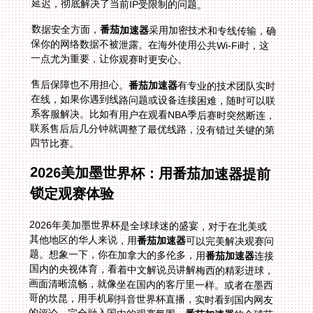
延迟，彻底解决了当前IP受限制的问题。
数据安全方面，
番茄加速器
采用加密技术和专线传输，确
保你的网络数据不被泄露。在海外使用公共Wi-Fi时，这
一点尤为重要，让你观赛时更安心。
售后保障也不用担心。
番茄加速器
有专业的技术团队实时
在线，如果你遇到线路问题或设备连接困难，随时可以联
系客服解决。比如有用户在观看NBA季后赛时突然断连，
联系售后后几分钟就调整了最优线路，没有错过关键的第
四节比赛。
2026美加墨世界杯：用番茄加速器提前
锁定观赛体验
2026年美加墨世界杯是全球球迷的盛宴，对于在北美或
其他地区的华人来说，用
番茄加速器
可以完美解决观赛问
题。想象一下，你在加拿大的多伦多，用
番茄加速器
连接
国内的央视体育，看着中文解说员讲解梅西的精彩进球，
画面清晰流畅，就像坐在国内的客厅里一样。或者在墨西
哥的坎昆，用手机刷抖音世界杯直播，实时看到国内网友