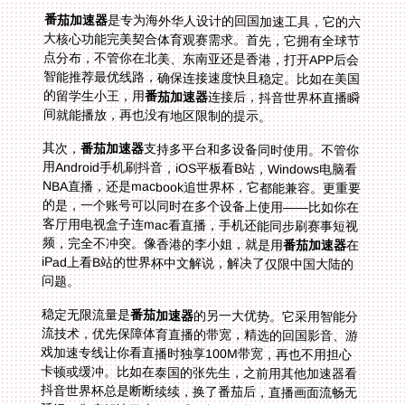
番茄加速器
是专为海外华人设计的回国加速工具，它的六
大核心功能完美契合体育观赛需求。首先，它拥有全球节
点分布，不管你在北美、东南亚还是香港，打开APP后会
智能推荐最优线路，确保连接速度快且稳定。比如在美国
的留学生小王，用
番茄加速器
连接后，抖音世界杯直播瞬
间就能播放，再也没有地区限制的提示。
其次，
番茄加速器
支持多平台和多设备同时使用。不管你
用Android手机刷抖音，iOS平板看B站，Windows电脑看
NBA直播，还是macbook追世界杯，它都能兼容。更重要
的是，一个账号可以同时在多个设备上使用——比如你在
客厅用电视盒子连mac看直播，手机还能同步刷赛事短视
频，完全不冲突。像香港的李小姐，就是用
番茄加速器
在
iPad上看B站的世界杯中文解说，解决了仅限中国大陆的
问题。
稳定无限流量是
番茄加速器
的另一大优势。它采用智能分
流技术，优先保障体育直播的带宽，精选的回国影音、游
戏加速专线让你看直播时独享100M带宽，再也不用担心
卡顿或缓冲。比如在泰国的张先生，之前用其他加速器看
抖音世界杯总是断断续续，换了番茄后，直播画面流畅无