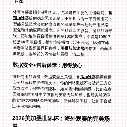
卡顿
体育直播最怕卡顿和断流，尤其是在比赛的关键瞬间。
番
茄加速器
提供稳定无限流量，不用担心看一半流量用完；
智能分流技术会把体育直播的流量优先分配到专用线路，
避免和其他应用抢带宽。它的精选回国影音、游戏加速专
线，还能给体育直播提供独享100M带宽，不管是1080P
还是4K高清直播，都能流畅播放，没有延迟。比如在韩
国看咪咕视频世界杯直播，用
番茄加速器
的专线，画面清
晰流畅，连球员的表情都能看得一清二楚。
数据安全+售后保障：用得放心
海外使用加速器，数据安全是关键。
番茄加速器
采用数据
安全加密和专线传输技术，你的网络数据不会被第三方窃
取或监控，保护你的隐私。如果遇到连接问题，比如在泰
国看B站世界杯中文直播时突然无法加载，售后实时保障
的专业技术团队会快速响应，帮你解决问题，让你不会错
过任何精彩瞬间。
2026美加墨世界杯：海外观赛的完美场
景