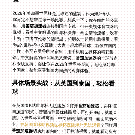
2026年美加墨世界杯是足球迷的盛宴，作为海外华人，
你肯定不想错过每一场比赛。想象一下：你在纽约的公寓
里，用
番茄加速器
连接到国内专线，打开央视体育或咪咕
视频，看着中文解说的世界杯决赛，画面清晰流畅，没有
卡顿；或者在伦敦的酒吧里，和朋友一起用电脑投屏，看
B站的世界杯中文直播，大家一起欢呼进球，就像在国内
一样；甚至在曼谷的民宿里，用手机刷世界杯的精彩集
锦，中文解说的声音熟悉又亲切。
番茄加速器
的全球节点
和专线支持，会让你在2026年世界杯期间，无论身处哪
个国家，都能享受和国内同步的观赛体验。
具体场景实战：从英国到泰国，轻松看
球
在英国看B站世界杯无法播放？打开
番茄加速器
，选择“回
国加速”模式，智能推荐最优线路后，再打开B站，就能直
接进入世界杯直播页面，中文解说清晰可闻，画面流畅不
卡。
在韩国看咪咕视频世界杯直播海外无法观看
？同样用
番茄加速器
切换到国内IP，打开咪咕视频，就能看到所有
世界杯赛事，高清直播没有延迟。在泰国看B站世界杯中