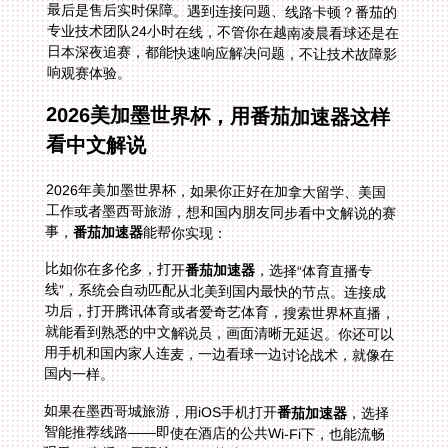
最后是售后实时保障。遇到连接问题、线路卡顿？番茄的
专业技术团队24小时在线，不管你在越南凌晨看球还是在
日本深夜追赛，都能快速响应解决问题，不让技术故障影
响观赛体验。
2026美加墨世界杯，用番茄加速器这样
看中文解说
2026年美加墨世界杯，如果你正好在加拿大留学、美国
工作或者墨西哥旅游，想和国内朋友同步看中文解说的赛
事，
番茄加速器
能帮你实现：
比如你在多伦多，打开
番茄加速器
，选择“体育直播专
线”，系统会自动匹配从北美到国内最快的节点。连接成
功后，打开腾讯体育或者爱奇艺体育，搜索世界杯直播，
就能看到熟悉的中文解说员，画面清晰无延迟。你还可以
用手机和国内家人连麦，一边看球一边讨论战术，就像在
国内一样。
如果在墨西哥城旅游，用iOS手机打开
番茄加速器
，选择
智能推荐线路——即使在酒店的公共Wi-Fi下，也能流畅
观看4K直播。无限流量的优势让你不用担心看完整场比
赛会超流量，独享带宽保证画面不卡顿，不错过任何一个