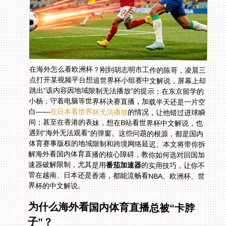
在海外怎么看欧洲杯？刚到胡志明市工作的陈哥，凌晨三
点打开某视频平台想追世界杯小组赛中文解说，屏幕上却
跳出“该内容因地域限制无法播放”的提示；在东京留学的
小杨，守着电脑等世界杯决赛直播，加载半天还是一片空
白——
在日本看世界杯无法播放
的情况，让他错过进球瞬
间；甚至在香港的表妹，想在B站看世界杯中文解说，也
遇到“海外无法观看”的弹窗。这些问题的根源，都是国内
体育赛事版权的地域限制和跨境网络延迟。本文将带你拆
解海外看国内体育直播的核心障碍，教你如何选对回国加
速器破解限制，尤其是用
番茄加速器
的实用技巧，让你不
管在越南、日本还是香港，都能流畅看NBA、欧洲杯、世
界杯的中文解说。
为什么海外看国内体育直播总被“卡脖
子”？