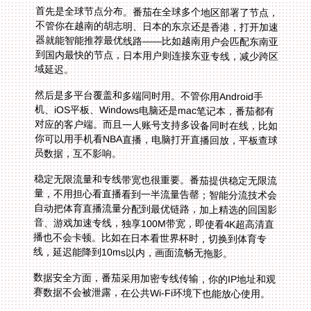
首先是全球节点分布。番茄在全球多个地区部署了节点，
不管你在越南的胡志明、日本的东京还是香港，打开加速
器就能智能推荐最优线路——比如越南用户会匹配东南亚
到国内最快的节点，日本用户则连接东亚专线，减少跨区
域延迟。
然后是多平台覆盖和多端同时用。不管你用Android手
机、iOS平板、Windows电脑还是mac笔记本，番茄都有
对应的客户端。而且一人账号支持多设备同时在线，比如
你可以用手机看NBA直播，电脑打开直播回放，平板查球
员数据，互不影响。
稳定无限流量和专线带宽也很重要。番茄提供稳定无限流
量，不用担心看直播看到一半流量告罄；智能分流技术会
自动把体育直播流量分配到最优链路，加上精选的回国影
音、游戏加速专线，独享100M带宽，即使看4K超高清直
播也不会卡顿。比如在日本看世界杯时，切换到体育专
线，延迟能降到10ms以内，画面流畅无拖影。
数据安全方面，番茄采用加密专线传输，你的IP地址和观
赛数据不会被泄露，在公共Wi-Fi环境下也能放心使用。