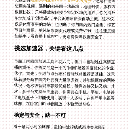
在澳大利亚看抖音世界杯无法播放
，还是在德国
想用央视频，遇到的都是同一堵高墙：地理封锁。版权方
根据协议，只将播放权限授予特定区域的用户。你的海外
IP地址成了“违禁品”，平台识别后便会自动拦截。这不仅
仅是体育赛事的烦恼，也切断了你与国内热门剧集、综艺
节目的联系。单纯依靠网页代理或免费VPN，往往速度慢
如蜗牛，看直播卡成PPT，更别提保障数据安全了。
挑选加速器，关键看这几点
市面上的回国加速工具五花八门，但并非都能胜任高清直
播的重任。你需要的是一个为“回国”场景深度优化的专业
伙伴。首先，全球节点分布和智能线路推荐是基础。这意
味着服务商在国内外拥有大量服务器，并能根据你的网络
状况，毫秒级智能推荐最优路径，确保连接又快又稳。其
次，多平台支持至关重要。你需要在手机、平板、电脑甚
至电视盒子上都能使用，实现一人多端，在客厅用电视看
球赛，在卧室用iPad看回放，体验无缝切换。
稳定与安全，缺一不可
看一场两小时的球赛，最怕中途掉线或画质突然降到
360p。因此，稳定的无限流量和智能分流技术是保障。
优秀的加速器会为影音、游戏等不同需求设立专属加速通
道，特别是提供独享的高带宽回国线路，确保高清直播流
畅不卡顿。同时，你的所有数据都应通过加密隧道传输，
防止在公共网络上被窥探，保护个人隐私与登录信息安
全。这背后，还需要有专业的技术团队提供实时售后保
障，遇到问题能快速响应解决，而不是让你独自面对漆黑