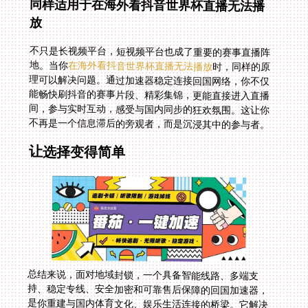
同样适用于在海外看抖音世界杯直播无法播
放
不只是长视频平台，短视频平台也成了重要的赛事直播阵
地。当你
在海外看抖音世界杯直播无法播放
时，同样的原
理可以解决问题。通过加速器稳定连接回国网络，你不仅
能畅快刷抖音的赛事片段、精彩集锦，更能直接进入直播
间，参与实时互动，感受与国内同步的狂欢氛围。这让你
不再是一个信息滞后的旁观者，而是沉浸其中的参与者。
让选择变得简单
总结来说，面对地域封锁，一个具备智能线路、多端支
持、稳定专线、安全加密和可靠售后保障的回国加速器，
是你重建与国内体育文化、娱乐生活连接的桥梁。它解决
的不仅仅是在澳大利亚看抖音世界杯无法播放的技术难
题，更抚平了那份因地域阻隔而产生的文化乡愁。下次当
你喜爱的球队比赛开始，而你的屏幕却提示无法播放时，
你知道该怎么做。准备好工具，调整好线路，世界任何一