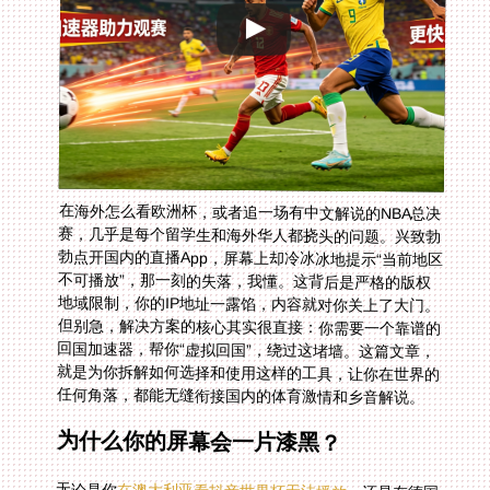
在海外怎么看欧洲杯，或者追一场有中文解说的NBA总决
赛，几乎是每个留学生和海外华人都挠头的问题。兴致勃
勃点开国内的直播App，屏幕上却冷冰冰地提示“当前地区
不可播放”，那一刻的失落，我懂。这背后是严格的版权
地域限制，你的IP地址一露馅，内容就对你关上了大门。
但别急，解决方案的核心其实很直接：你需要一个靠谱的
回国加速器，帮你“虚拟回国”，绕过这堵墙。这篇文章，
就是为你拆解如何选择和使用这样的工具，让你在世界的
任何角落，都能无缝衔接国内的体育激情和乡音解说。
为什么你的屏幕会一片漆黑？
无论是你