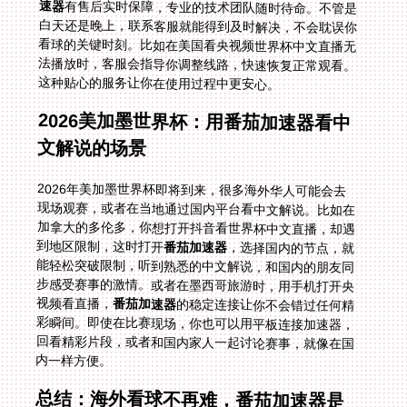
速器
有售后实时保障，专业的技术团队随时待命。不管是
白天还是晚上，联系客服就能得到及时解决，不会耽误你
看球的关键时刻。比如在美国看央视频世界杯中文直播无
法播放时，客服会指导你调整线路，快速恢复正常观看。
这种贴心的服务让你在使用过程中更安心。
2026美加墨世界杯：用番茄加速器看中
文解说的场景
2026年美加墨世界杯即将到来，很多海外华人可能会去
现场观赛，或者在当地通过国内平台看中文解说。比如在
加拿大的多伦多，你想打开抖音看世界杯中文直播，却遇
到地区限制，这时打开
番茄加速器
，选择国内的节点，就
能轻松突破限制，听到熟悉的中文解说，和国内的朋友同
步感受赛事的激情。或者在墨西哥旅游时，用手机打开央
视频看直播，
番茄加速器
的稳定连接让你不会错过任何精
彩瞬间。即使在比赛现场，你也可以用平板连接加速器，
回看精彩片段，或者和国内家人一起讨论赛事，就像在国
内一样方便。
总结：海外看球不再难，番茄加速器是