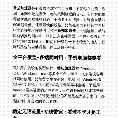
番茄加速器
拥有覆盖全球的节点分布，不管你在北美、欧
洲、东南亚还是澳洲，都能找到就近的节点。它的智能推
荐最优线路功能很贴心，不需要手动切换，系统会自动匹
配延迟最低、速度最快的线路。比如在美国看抖音世界杯
中文直播地区限制时，打开
番茄加速器
，一键连接，就能
快速切换到国内IP，顺利进入直播页面，再也不会看到讨
厌的地区限制提示。即使在网络信号不太稳定的地方，智
能线路也能自动调整，保证连接不中断。
全平台覆盖+多端同时用：手机电脑都能看
海外用户的设备类型多样，
番茄加速器
支持Android、
iOS、Windows、mac等多个平台，而且一人多端设备可
以同时使用。比如留学生在宿舍，电脑上用Windows看
NBA中文解说，手机用iOS刷抖音世界杯直播，平板用
Android看央视频的足球赛事，三个设备同时加速都没问
题，互不影响。这种灵活性让你不管是在家还是出门，都
能随时打开喜欢的平台看球。
稳定无限流量+专线带宽：看球不卡才是王