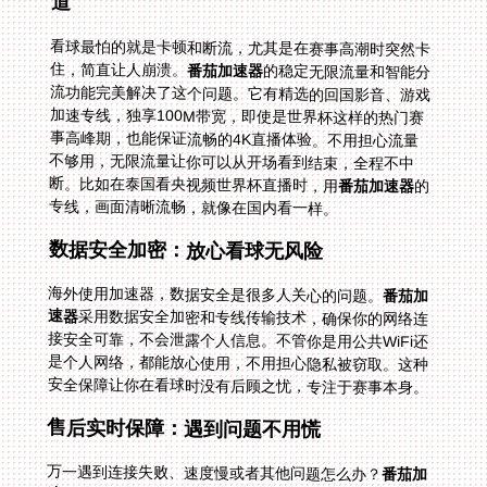
道
看球最怕的就是卡顿和断流，尤其是在赛事高潮时突然卡
住，简直让人崩溃。
番茄加速器
的稳定无限流量和智能分
流功能完美解决了这个问题。它有精选的回国影音、游戏
加速专线，独享100M带宽，即使是世界杯这样的热门赛
事高峰期，也能保证流畅的4K直播体验。不用担心流量
不够用，无限流量让你可以从开场看到结束，全程不中
断。比如在泰国看央视频世界杯直播时，用
番茄加速器
的
专线，画面清晰流畅，就像在国内看一样。
数据安全加密：放心看球无风险
海外使用加速器，数据安全是很多人关心的问题。
番茄加
速器
采用数据安全加密和专线传输技术，确保你的网络连
接安全可靠，不会泄露个人信息。不管你是用公共WiFi还
是个人网络，都能放心使用，不用担心隐私被窃取。这种
安全保障让你在看球时没有后顾之忧，专注于赛事本身。
售后实时保障：遇到问题不用慌
万一遇到连接失败、速度慢或者其他问题怎么办？
番茄加