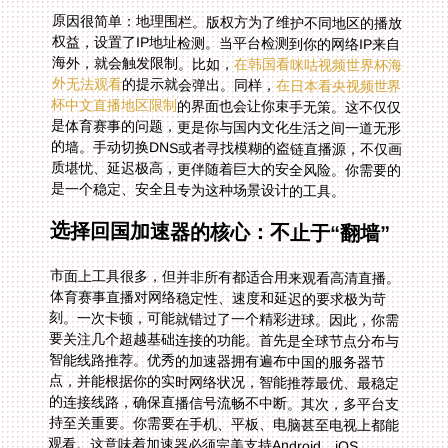
原因很简单：地理围栏。版权方为了维护不同地区的播放
权益，设置了IP地址检测。当平台检测到你的网络IP来自
海外，就会触发限制。比如，
在韩国看咪咕视频世界杯海
外无法观看
的提示就会弹出。同样，
在日本看央视频世界
杯中文直播地区限制
的界面也会让你束手无策。这不仅仅
是体育赛事的问题，更是你与国内文化生活之间一道无形
的墙。手动切换DNS或者寻找模糊的盗链直播源，不仅画
质堪忧、延迟极高，更伴随着巨大的安全风险。你需要的
是一个稳定、安全且专为这种场景设计的工具。
选择回国加速器的核心：不止于“翻墙”
市面上工具很多，但并非所有都适合用来观看高清直播。
体育赛事直播对网络稳定性、速度和延迟的要求极为苛
刻。一次卡顿，可能就错过了一个精彩进球。因此，你需
要关注几个超越基础连接的功能。首先是全球节点分布与
智能线路推荐。优秀的加速器拥有遍布中国的服务器节
点，并能根据你的实时网络状况，智能推荐最优、最稳定
的连接线路，确保直播信号流畅不中断。其次，多平台支
持至关重要。你需要在手机、平板、电脑甚至电视上都能
观看。这意味着加速器必须完美支持Android、iOS、
Windows、macOS等多个系统，并且允许一个账号在多
个设备上同时使用，让你在客厅电视和移动设备间无缝切