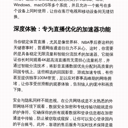
换。
深度体验：专为直播优化的加速器功能
当你锁定体育直播，尤其是像世界杯、NBA季后赛这样的
关键赛事时，普通网络通道往往力不从心。这时，你需要
的是具备稳定无限流量和智能分流技术的加速器。它能保
证你长时间观看4K超高清直播而无需担心流量耗尽，并
通过智能分流技术，将影音直播数据优先分配到高质量的
回国专线上。这些精选的回国影音、游戏加速专线，有些
甚至提供独享100M带宽，足以应对赛事高峰期的网络拥
堵，让你享受丝滑般的观赛体验，告别恼人的缓冲和画质
下降。
安全与隐私同样不能忽视。在公共网络或是不太熟悉的外
部网络环境下观看，数据安全加密和专线传输功能就是你
的护身符。它确保你的所有观看数据和登录信息都在加密
通道中传输，防止被窃取或窥探，让你可以安心登录国内
的平台账号。此外，靠谱的售后服务与实时技术保障是最
后的安全网。想象一下，决赛即将开始，加速器却突然出
现问题。此时，一个能提供7x24小时在线支持的专业技
术团队，能迅速帮你解决问题，远比你自己在网上盲目搜