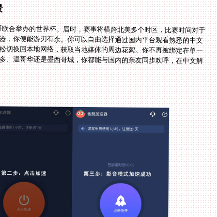
景
西哥联合举办的世界杯。届时，赛事将横跨北美多个时区，比赛时间对于
速器，你便能游刃有余。你可以自由选择通过国内平台观看熟悉的中文
轻松切换回本地网络，获取当地媒体的周边花絮。你不再被绑定在单一
伦多、温哥华还是墨西哥城，你都能与国内的亲友同步欢呼，在中文解