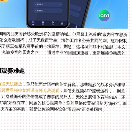
和国内朋友同步感受欧洲杯的激情呐喊。但屏幕上冰冷的“该内容在您所
外怎么看欧洲杯，成了无数留学生、海外工作者心头共同的刺。这种限制
址成了横亘在精彩赛事前的一堵高墙。别急，这堵墙并非不可逾越，本文
、充满乡音的回家之路——通过专业的回国加速器，重新连接你熟悉的
同观赛难题
解说无法播放
，你只能面对陌生的英文解说，那些精妙的战术分析和球
视频世界杯中文解说海外无法观看
，即便央视频APP流畅运行，一到关
键比赛直播，画面便戛然而止。这种体验的割裂感，让身处海外的你仿佛成了赛事的局外人。无论是腾讯体育的NBA，还
是咪咕视频的中超，抑或是爱奇艺的网球大赛，这堵“墙”始终存在。问题的核心很简单：你的网络位置被识别为“海外”，而
解决方案的本质，就是让你的网络设备“看起来”正身处国内。
”