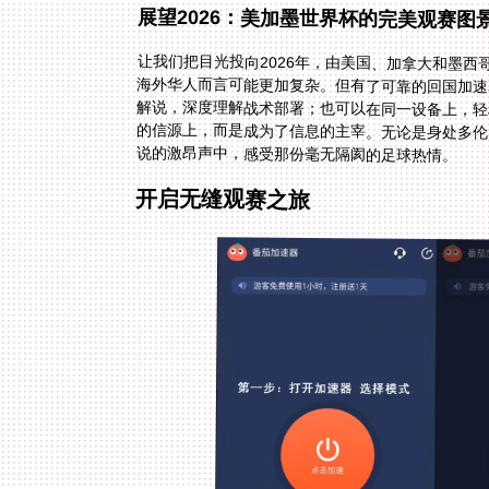
展望2026：美加墨世界杯的完美观赛图
让我们把目光投向2026年，由美国、加拿大和墨
海外华人而言可能更加复杂。但有了可靠的回国加
解说，深度理解战术部署；也可以在同一设备上，
的信源上，而是成为了信息的主宰。无论是身处多
说的激昂声中，感受那份毫无隔阂的足球热情。
开启无缝观赛之旅