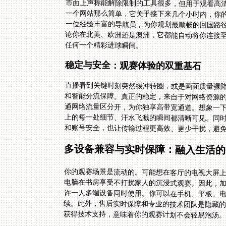
市面上声称能解除限制的工具很多，但用于观看高
一个网站那么简单，它关乎接下来几个小时内，你
一位经验丰富的导航员，为你规划最顺畅的回国路
论你在北美、欧洲还是澳洲，它都能自动将你连接
任何一个精彩进球瞬间。
稳定与安全：观赛体验的双重基石
直播看到关键时刻突然缓冲转圈，或是画面质量骤
和智能分流保障。真正的稳定，来自于对网络资源
通网络流量区分开，为你独享高带宽通道。想象一下
上的每一处细节、汗水飞溅的瞬间都清晰可见。同
和账号安全，也让传输过程更高效、更少干扰，避
多设备兼容与实时保障：融入生活的
你的观赛场景是流动的。可能想在客厅的电视大屏
电脑在书房享受不打扰家人的沉浸式观赛。因此，加速器需
许一人多端设备同时使用。你可以在手机、平板、
续。此外，售后实时保障和专业的技术团队是隐藏
获得技术支持，意味着你的观赛计划不会轻易泡汤