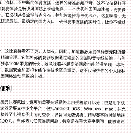
清、流畅、不中断的体育直播，选择的标准必须严苛。这不仅仅是打开
的观赛体验是畅快淋漓还是卡顿焦躁。一个优秀的回国加速器，需要像
径。它必须具备全球节点分布，并能智能推荐最优线路。这意味着，无
至延迟最低、最稳定的国内入口，确保赛事直播的实时性，让你不错过
降，这比直接看不了更让人恼火。因此，加速器必须提供稳定无限流量
的精细管理。它能将你的观影数据通过精选的回国影音专线传输，与普
独享100M带宽的畅快，这意味着4K超高清画质也能丝滑呈现，球场
时，数据安全加密和专线传输技术至关重要。这不仅保护你的个人隐私
免因网络波动导致的卡顿。
便利
上感受决赛氛围，也可能需要在通勤路上用手机紧盯比分，或是用平板
要支持多个平台，包括Android、iOS、Windows、mac，并允
电脑甚至电视盒子上同时登录，设备间无缝切换，精彩赛事随时随地继
的定心丸。当你遇到任何连接问题，特别是在重大赛事期间，能够迅速
。