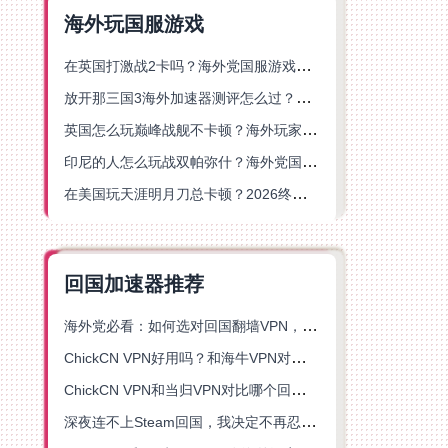
海外玩国服游戏
在英国打激战2卡吗？海外党国服游戏不卡顿的终极解决方案
放开那三国3海外加速器测评怎么过？海外党亲测有效的国服游戏加速指南
英国怎么玩巅峰战舰不卡顿？海外玩家国服游戏加速器终极指南
印尼的人怎么玩战双帕弥什？海外党国服游戏加速避坑指南
在美国玩天涯明月刀总卡顿？2026终极指南：选对加速器让你丝滑连招
回国加速器推荐
海外党必看：如何选对回国翻墙VPN，无缝解锁国内资源？
ChickCN VPN好用吗？和海牛VPN对比哪个回国效果更好？
ChickCN VPN和当归VPN对比哪个回国效果更好？海外党亲测后选了它
深夜连不上Steam回国，我决定不再忍受这数字鸿沟