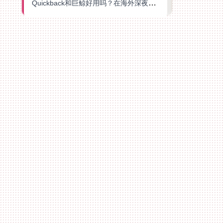
Quickback和巨鲸好用吗？在海外深夜想刷B站、追爱奇艺的你，或许正需要这份答案