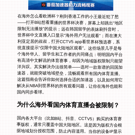
在海外怎么看欧洲杯？刚到香港工作的小王最近犯了愁
——打开B站想看重播的世界杯决赛，屏幕上却跳出“地区
限制无法播放”的提示；远在韩国留学的表妹刷抖音时，
世界杯中文直播入口显示“海外用户无法观看”；而在澳大
利亚定居的叔叔，打开CCTV5 app看世界杯预选赛，系
统直接提示“仅限中国大陆地区观看”。这些场景几乎是每
个海外华人、留学生和工作者的共同痛点：明明国内平台
有高清中文解说的体育赛事，却因为地域版权限制只能望
洋兴叹。其实解决办法很简单——选对一款靠谱的回国加
速器，就能突破地域壁垒，流畅观看所有国内体育直播。
这篇指南会告诉你如何选择合适的加速器，以及如何用它
解决从NBA到世界杯的所有观看问题，让你在海外也能和
国内同步看球。
为什么海外看国内体育直播会被限制？
国内各大平台（比如B站、抖音、CCTV5）购买的体育赛
事版权，通常只覆盖中国大陆地区。这是因为版权方会根
据地域划分授权范围，防止内容滥用。当你的设备IP显示
在海外（比如香港、韩国、澳大利亚），平台就会自动识
别并拦截访问。比如在香港看B站世界杯直播无法播放，