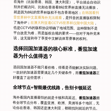
就是因为B站的世界杯版权不包含香港地区；
在韩国看抖
音世界杯中文直播海外无法观看
，是抖音的直播版权限制
了海外IP；
在澳大利亚看CCTV5世界杯仅限中国大陆
，
也是CCTV5的版权协议明确了地域范围。这种限制不是
平台故意为难，而是版权合规的要求——但对于海外党来
说，这无疑剥夺了享受中文解说体育赛事的权利。
选择回国加速器的核心标准，番茄加速
器为什么值得选？
选回国加速器不能只看价格，得看是否能解决实际问题。
一款好的加速器需要满足几个关键条件，而
番茄加速器
正
好覆盖了这些需求：
全球节点+智能最优线路，告别卡顿延迟
海外看国内直播最怕的就是卡顿和高延迟。
番茄加速器
拥
有全球节点分布，覆盖亚洲、欧洲、美洲等多个地区，无
论你在香港、韩国还是澳大利亚，都能找到就近的节点。
更重要的是它的智能推荐功能——系统会自动检测你的网
络环境，推荐最优线路，确保直播画面流畅不卡顿。比如
在欧洲看NBA直播，番茄会帮你选延迟最低的节点，让你