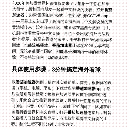
2026年美加墨世界杯很快就要来了，想象一下你在加拿
大留学，想和国内朋友一起看中文解说的决赛。打开
番茄
加速器
，选择“回国加速”模式，连接后打开CCTV5 app
——屏幕上立刻出现了高清的直播画面，中文解说员的声
音清晰传来，没有任何延迟。或者你在墨西哥旅游，用手
机刷抖音看世界杯中文直播，再也不会出现“海外无法观
看”的提示。甚至在香港的家里，用平板打开B站看世界杯
回放，也能流畅播放。
番茄加速器
让你在2026世界杯期
间，无论身处哪个国家，都能享受和国内一样的看球体
验，不会错过任何一场精彩比赛。
具体使用步骤，3分钟搞定海外看球
以
番茄加速器
为例，操作其实很简单：首先，根据你的设
备（手机、电脑、平板）下载对应的
番茄加速器
app；然
后注册账号并登录；接着在加速器里选择“回国加速”选
项，系统会自动推荐最优线路；最后打开你想观看的平台
（B站、抖音、CCTV5等），就能正常访问了。比如在韩
国看抖音世界杯中文直播，打开
番茄加速器
连接后，抖音
的直播入口就会正常显示，点击就能观看中文解说的比
赛。整个过程不到3分钟，非常方便。