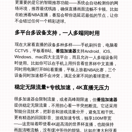
不会错过任何一个精彩进球。
多平台多设备支持，一人多端同时用
现在大家看直播的设备多种多样——手机刷抖音，电脑看
CCTV5，平板看B站。
番茄加速器
支持Android、iOS、
Windows、mac四大主流平台，而且允许一人多端设备同
时使用。比如你可以在手机上用抖音看世界杯中文直播，
同时用电脑打开B站看重播，平板上放着NBA比赛，三个
设备同时加速都不会冲突，满足全家不同的看球需求。
稳定无限流量+专线加速，4K直播无压力
很多加速器会限制流量，或者高峰期限速，但
番茄加速器
提供稳定无限流量，不用担心看一半突然断流。它还采用
智能分流技术，把影音和游戏流量分开，避免互相干扰。
更有精选的回国影音、游戏加速专线，独享100M带宽
——这意味着即使看4K超高清的世界杯直播，也能保持
画面清晰流畅，没有缓冲等待的烦恼。比如在澳大利亚看
CCTV5的世界杯直播，用番茄的专线加速，画面和国内