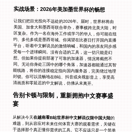
实战场景：2026年美加墨世界杯的畅想
让我们把目光投向不远处的2026年。届时，世界杯将由
美国、加拿大和墨西哥联合举办，赛事横跨北美大陆，时
区复杂。作为一名在海外工作或学习的华人，你可能在纽
约、多伦多或是墨西哥城。你渴望在比赛日打开国内直播
平台，听着中文解说员的激情呐喊，和国内的亲友同步感
受每一个进球瞬间。没有合适的工具，这一切只能是幻
想。但如果你提前部署了可靠的加速器，情况将截然不
同。无论你身处三国中的哪个角落，加速器都能通过其智
能线路，将你的连接稳定指向国内服务器，完美绕过地理
封锁。你可以流畅地在B站、抖音或央视影音上，享受高
清画质和零延迟的中文解说，仿佛从未离开。
告别卡顿与限制，重新拥抱中文赛事盛
宴
从解决今天
在越南看B站世界杯中文解说仅限中国大陆
的
难题，到从容应对未来任何体育大赛的观看需求，关键在
于选择那个真正懂你需求的工具。它不应该只是一个简单
的开关，而是一个集智能路由、多端支持、专属加速、安
全加密和实时售后于一体的完整解决方案。当你不再为寻
找盗版信号源而烦恼，当你能在海外安心享受与国内无异
的直播体验时，那份因距离而产生的文化隔阂感便会悄然