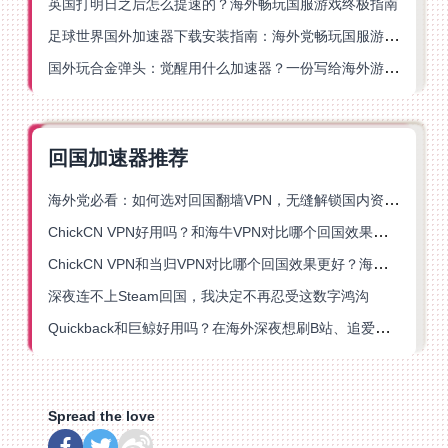
英国打明日之后怎么提速的？海外畅玩国服游戏终极指南
足球世界国外加速器下载安装指南：海外党畅玩国服游戏的终极解决方案
国外玩合金弹头：觉醒用什么加速器？一份写给海外游子的畅玩指南
回国加速器推荐
海外党必看：如何选对回国翻墙VPN，无缝解锁国内资源？
ChickCN VPN好用吗？和海牛VPN对比哪个回国效果更好？
ChickCN VPN和当归VPN对比哪个回国效果更好？海外党亲测后选了它
深夜连不上Steam回国，我决定不再忍受这数字鸿沟
Quickback和巨鲸好用吗？在海外深夜想刷B站、追爱奇艺的你，或许正需要这份答案
Spread the love