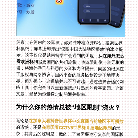
深夜，在河内的公寓里，你兴冲冲地点开B站，搜索世界
杯集锦，屏幕上却弹出“仅限中国大陆地区播放”的冰冷提
示。这不仅仅是越南留学生会遇到的困境，从
在海外怎么
看欧洲杯
到追更国内的热门剧集，地区限制像一道无形的
墙，将海外游子与熟悉的乡音和内容隔开。问题的根源在
于版权与网络协议，国内平台的服务区划设定了地理边
界。但别担心，这道墙并非不可逾越。通过选择合适的网
络工具，你完全可以重新连接那片熟悉的数字家园。这篇
文章，就是为你量身定制的通关指南。
为什么你的热情总被“地区限制”浇灭？
无论是
在加拿大看抖音世界杯中文直播当前地区不可播放
的遗憾，还是
在泰国看CCTV5世界杯直播地区限制
的无
奈，其背后的逻辑是一致的。平台需要遵守复杂的国际版
权协议，你的IP地址成为了判断你身处何地的“身份证”。
一旦系统识别出你来自海外，访问就会被阻断。这不仅仅
是体育赛事的烦恼，它影响着你看国产剧、听音乐、甚至
使用一些国内App的方方面面。单纯的愤怒或等待没有意
义，我们需要一个稳定、智能的解决方案，来重新定义我