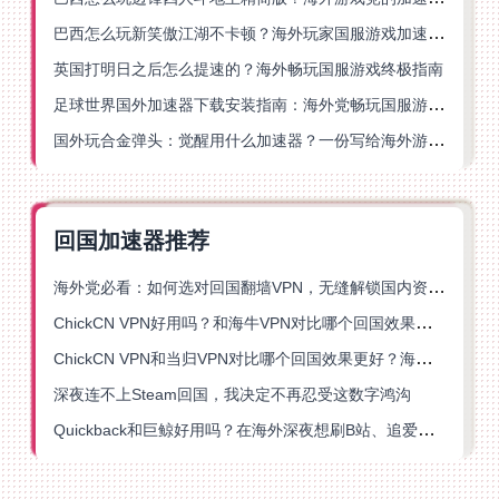
巴西怎么玩新笑傲江湖不卡顿？海外玩家国服游戏加速终极指南（附猫和老鼠一梦江湖实测）
英国打明日之后怎么提速的？海外畅玩国服游戏终极指南
足球世界国外加速器下载安装指南：海外党畅玩国服游戏的终极解决方案
国外玩合金弹头：觉醒用什么加速器？一份写给海外游子的畅玩指南
回国加速器推荐
海外党必看：如何选对回国翻墙VPN，无缝解锁国内资源？
ChickCN VPN好用吗？和海牛VPN对比哪个回国效果更好？
ChickCN VPN和当归VPN对比哪个回国效果更好？海外党亲测后选了它
深夜连不上Steam回国，我决定不再忍受这数字鸿沟
Quickback和巨鲸好用吗？在海外深夜想刷B站、追爱奇艺的你，或许正需要这份答案