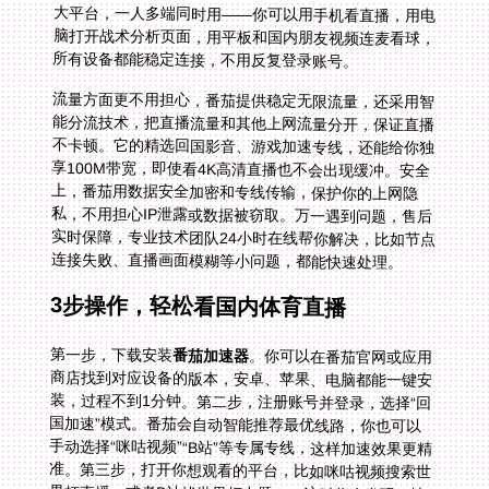
所有设备都能稳定连接，不用反复登录账号。
流量方面更不用担心，番茄提供稳定无限流量，还采用智
能分流技术，把直播流量和其他上网流量分开，保证直播
不卡顿。它的精选回国影音、游戏加速专线，还能给你独
享100M带宽，即使看4K高清直播也不会出现缓冲。安全
上，番茄用数据安全加密和专线传输，保护你的上网隐
私，不用担心IP泄露或数据被窃取。万一遇到问题，售后
实时保障，专业技术团队24小时在线帮你解决，比如节点
连接失败、直播画面模糊等小问题，都能快速处理。
3步操作，轻松看国内体育直播
第一步，下载安装
番茄加速器
。你可以在番茄官网或应用
商店找到对应设备的版本，安卓、苹果、电脑都能一键安
装，过程不到1分钟。第二步，注册账号并登录，选择“回
国加速”模式。番茄会自动智能推荐最优线路，你也可以
手动选择“咪咕视频”“B站”等专属专线，这样加速效果更精
准。第三步，打开你想观看的平台，比如咪咕视频搜索世
界杯直播，或者B站找世界杯专题——这时你会发现，地
区限制的提示消失了，中文解说也能正常播放，画面清晰