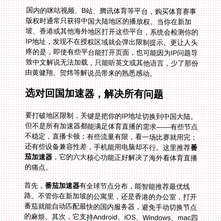
国内的咪咕视频、B站、腾讯体育等平台，购买体育赛事
版权时通常只获得中国大陆地区的播放权。当你在新加
坡、香港或其他海外地区打开这些平台，系统会检测你的
IP地址，发现不在授权区域就会弹出限制提示。更让人头
疼的是，即使有些平台能打开页面，也可能因为IP问题导
致中文解说无法加载，只能听英文或其他语言，少了那份
由黄健翔、贺炜等解说员带来的熟悉感动。
选对回国加速器，解决所有问题
要打破地区限制，关键是把你的IP地址切换到中国大陆。
但不是所有加速器都能满足体育直播的需求——有些节点
不稳定，直播卡顿；有些流量有限，看一场比赛就用完；
还有些设备兼容性差，手机能用电脑却不行。这里推荐
番
茄加速器
，它的六大核心功能正好解决了海外看体育直播
的痛点。
首先，
番茄加速器
有全球节点分布，能智能推荐最优线
路。不管你在新加坡的公寓里，还是香港的办公室，打开
番茄就能自动匹配最快的国内服务器，避免手动切换节点
的麻烦。其次，它支持Android、iOS、Windows、mac四
大平台，一人多端同时用——你可以用手机看直播，用电
脑打开战术分析页面，用平板和国内朋友视频连麦看球，