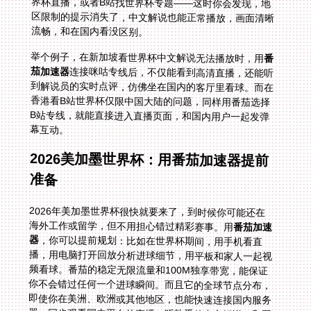
流畅，和在国内看没区别。
举个例子，在新加坡看世界杯中文解说无法播放时，用
番
茄加速器
连接咪咕专线后，不仅能看到高清直播，还能听
到解说员的实时点评，仿佛坐在国内的客厅里看球。而在
香港看B站世界杯仅限中国大陆的问题，同样用番茄选择
B站专线，就能直接进入直播页面，和国内用户一起发弹
幕互动。
2026美加墨世界杯：用番茄加速器提前
准备
2026年美加墨世界杯很快就要来了，到时候你可能还在
海外工作或留学，但不用担心错过精彩赛事。用
番茄加速
器
，你可以提前规划：比如在世界杯期间，用手机看直
播，用电脑打开回放分析进球细节，用平板和家人一起视
频看球。番茄的稳定无限流量和100M独享带宽，能保证
你不会错过任何一个进球瞬间。而且它的全球节点分布，
即使你在美洲、欧洲或其他地区，也能快速连接国内服务
器，同步观看国内平台的直播，听熟悉的中文解说，和国