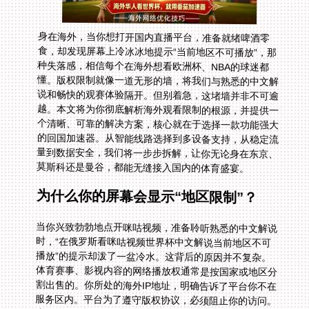
身在海外，当你想打开国内直播平台，准备就绪啤酒零
食，却发现屏幕上冷冰冰地提示“当前地区不可播放”，那
种失落感，相信每个在海外想看欧洲杯、NBA的球迷都
懂。版权限制就像一道无形的墙，将我们与熟悉的中文解
说和畅快的观赛体验隔开。但别着急，这堵墙并非不可逾
越。本文将为你彻底解析海外观看限制的根源，并提供一
个清晰、可靠的解决方案，核心就在于选择一款功能强大
的回国加速器。从智能线路选择到多设备支持，从稳定流
量到数据安全，我们将一步步拆解，让你无论身在东京、
莫斯科还是曼谷，都能无缝接入国内的体育盛宴。
为什么你的屏幕会显示“地区限制”？
当你兴致勃勃地点开咪咕视频，准备聆听熟悉的中文解说
时，“在俄罗斯看咪咕视频世界杯中文解说当前地区不可
播放”的提示却泼了一盆冷水。这背后的原因并不复杂。
体育赛事、影视内容的网络播放权通常是按国家或地区分
割出售的。你所处的海外IP地址，明确告诉了平台你不在
服务区内。平台为了遵守版权协议，必须阻止你的访问。
这不仅仅是咪咕或抖音的问题，几乎所有主流国内视频平
台和直播APP，在海外都会面临同样的困境。你的网络位