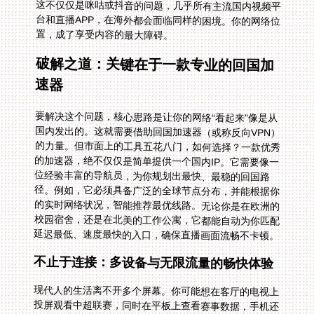
置，成了享受内容的最大障碍。
破解之道：关键在于一款专业的回国加
速器
要解决这个问题，核心思路是让你的网络“看起来”像是从
国内发出的。这就需要借助回国加速器（或称反向VPN）
的力量。但市面上的工具五花八门，如何选择？一款优秀
的加速器，绝不仅仅是简单提供一个国内IP。它需要像一
位经验丰富的导航员，为你规划出最快、最稳的回国路
径。例如，它必须具备广泛的全球节点分布，并能根据你
的实时网络状况，智能推荐最优线路。无论你是在欧洲的
校园宿舍，还是在北美的工作公寓，它都能自动为你匹配
延迟最低、速度最快的入口，确保直播画面流畅不卡顿。
不止于连接：多设备与无限流量的畅快体验
现代人的生活离不开多个屏幕。你可能想在客厅的电视上
投屏观看中超联赛，同时在平板上查看赛事数据，手机还
不忘和国内的朋友群聊吐槽。因此，一个好的加速器必须
支持多平台，覆盖Android、iOS、Windows、mac等主流
系统，并允许一人多端设备同时使用。这意味着你只需一
个账户，就能让家中的所有设备都“回到”国内，实现真正
的全家畅享。更重要的是，稳定的无限流量是观看体育直
播的基石。高清、超高清直播都是“流量吞噬兽”，智能分
流技术能确保你的影音数据走专为回国优化的高速通道，