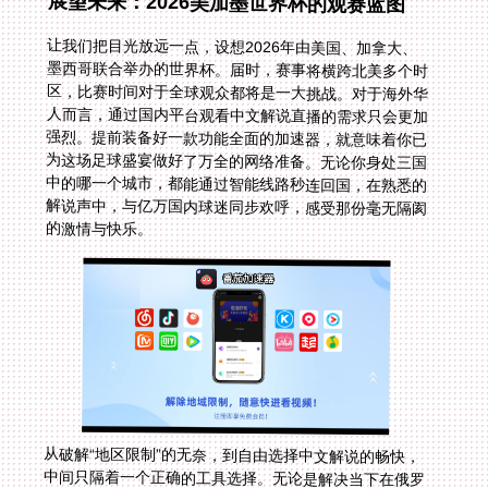
展望未来：2026美加墨世界杯的观赛蓝图
让我们把目光放远一点，设想2026年由美国、加拿大、
墨西哥联合举办的世界杯。届时，赛事将横跨北美多个时
区，比赛时间对于全球观众都将是一大挑战。对于海外华
人而言，通过国内平台观看中文解说直播的需求只会更加
强烈。提前装备好一款功能全面的加速器，就意味着你已
为这场足球盛宴做好了万全的网络准备。无论你身处三国
中的哪一个城市，都能通过智能线路秒连回国，在熟悉的
解说声中，与亿万国内球迷同步欢呼，感受那份毫无隔阂
的激情与快乐。
从破解“地区限制”的无奈，到自由选择中文解说的畅快，
中间只隔着一个正确的工具选择。无论是解决当下在俄罗
斯看咪咕视频、在泰国看抖音直播的困境，还是为未来的
2026世界杯乃至日常追剧做好准备，一款集智能线路、
多端支持、稳定流量、安全加密和可靠售后于一身的回国
加速器，就是你打开国内数字生活大门的万能钥匙。希望
这份指南，能让你无论身在何方，都与喜爱的体育赛事和