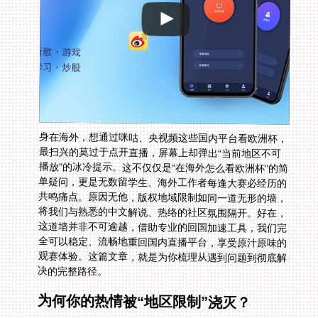
身在海外，想通过咪咕、央视频这些国内平台看欧洲杯，
最扫兴的莫过于点开直播，屏幕上却弹出“当前地区不可
播放”的冰冷提示。这不仅仅是“在海外怎么看欧洲杯”的简
单疑问，更是无数留学生、海外工作者每逢大赛必经历的
共鸣痛点。原因无他，版权地域限制如同一道无形的墙，
将我们与熟悉的中文解说、热络的社区氛围隔开。好在，
这道墙并非不可逾越，借助专业的回国加速工具，我们完
全可以稳定、流畅地重回国内直播平台，享受原汁原味的
观赛体验。这篇文章，就是为你梳理从遇到问题到彻底解
决的完整路径。
为何你的热情被“地区限制”浇灭？