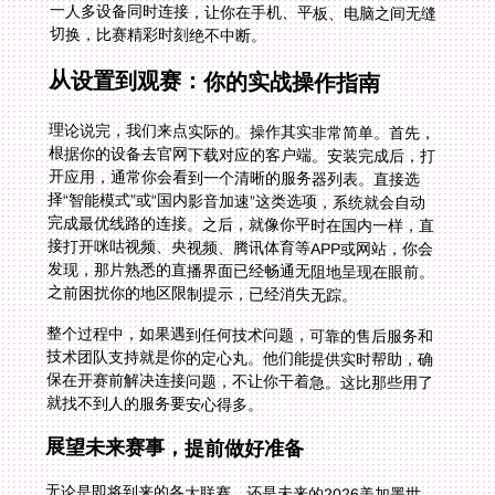
切换，比赛精彩时刻绝不中断。
从设置到观赛：你的实战操作指南
理论说完，我们来点实际的。操作其实非常简单。首先，
根据你的设备去官网下载对应的客户端。安装完成后，打
开应用，通常你会看到一个清晰的服务器列表。直接选
择“智能模式”或“国内影音加速”这类选项，系统就会自动
完成最优线路的连接。之后，就像你平时在国内一样，直
接打开咪咕视频、央视频、腾讯体育等APP或网站，你会
发现，那片熟悉的直播界面已经畅通无阻地呈现在眼前。
之前困扰你的地区限制提示，已经消失无踪。
整个过程中，如果遇到任何技术问题，可靠的售后服务和
技术团队支持就是你的定心丸。他们能提供实时帮助，确
保在开赛前解决连接问题，不让你干着急。这比那些用了
就找不到人的服务要安心得多。
展望未来赛事，提前做好准备
无论是即将到来的各大联赛，还是未来的2026美加墨世
界杯，地域限制都会持续存在。提前配置好一款靠谱的回
国加速器，就等于为未来几年的体育娱乐生活上了一道保
险。你不再需要到处寻找模糊不清的海外直播源，或是忍
受令人出戏的外语解说。你可以随时回到国内平台的直播
间，听着中文解说激情澎湃的呐喊，在弹幕里和同胞们一
起吐槽、欢呼，找回那份属于“我们”的集体记忆和观赛乐