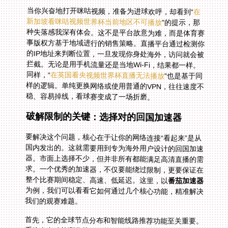
当你兴奋地打开咪咕视频，准备为进球欢呼，却看到“
在
新加坡看咪咕视频世界杯当前地区不可播放
”的提示，那
种失落感我深有体会。这不是平台故意为难，而是体育赛
事版权方基于地域进行的销售策略。直播平台通过检测你
的IP地址来判断位置，一旦发现你身处海外，访问就会被
拦截。无论是用手机流量还是当地Wi-Fi，结果都一样。
同样，“
在英国看央视频世界杯直播无法播放
”也是基于同
样的逻辑。单纯更换网络或使用普通的VPN，往往速度不
稳、容易掉线，看球赛变成了一场折磨。
破解限制的关键：选择对的回国加速器
要解决这个问题，核心在于让你的网络连接“看起来”是从
国内发出的。这就需要用到专为海外用户设计的回国加速
器。市面上选择不少，但并非所有都能满足高清直播的需
求。一个优秀的加速器，不仅要能绕过限制，更要保证在
整个比赛期间稳定、高速、低延迟。这里，以
番茄加速器
为例，我们可以看看它如何通过几个核心功能，精准解决
我们的观赛难题。
首先，它的全球节点分布和智能线路推荐功能至关重要。
系统会自动检测你的网络状况，从众多节点中为你匹配当
前最快、最稳的一条回国线路。这意味着，无论你是在曼
谷、伦敦还是悉尼，都能获得最优连接路径，极大降低缓
冲和卡顿的概率。想象一下，在2026年由美国、加拿大
和墨西哥联合举办的世界杯期间，你可能在北美旅行或工
作，借助这个功能，你能随时随地获得最佳接入点，不再