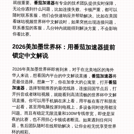
就很重要。
番茄加速器
有专业的技术团队提供实时保障，
无论你遇到什么问题，比如连接失败、卡顿严重，都可以
随时联系客服，他们会快速响应并帮助解决。比如在美国
看咪咕视频世界杯中文解说时，如果突然出现连接问题，
联系番茄的客服，几分钟内就能得到解决方案，不会影响
你看比赛。
2026美加墨世界杯：用番茄加速器提前
锁定中文解说
2026年美加墨世界杯即将到来，对于在北美地区的海外
华人来说，想看国内平台的中文解说直播，
番茄加速器
将
是最佳选择。想象一下，你在加拿大的公寓里，打开
番茄
加速器
，选择智能推荐的最优线路，连接回国节点后，打
开抖音或者咪咕视频，就能看到高清流畅的世界杯中文解
说直播。你可以用手机躺在床上看，用平板在客厅和朋友
一起看，甚至用电脑投屏到电视上，多设备同时使用都没
问题。而且有稳定无限流量和100M专线带宽，即使是深
夜的比赛，也不用担心卡顿或者断流。如果遇到任何问
题，售后团队随时在线帮助解决，让你全程无忧享受世界
杯的精彩。