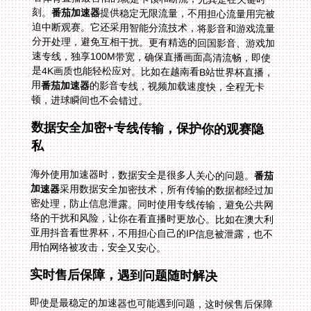
刻。
番茄加速器
提供稳定无限流量，不用担心流量用完被
迫中断观赛。它还采用智能分流技术，将影音和游戏流量
分开处理，避免互相干扰。更有精选的回国影音、游戏加
速专线，独享100M带宽，确保直播画面高清流畅，即使
是4K画质也能轻松应对。比如在越南看B站世界杯直播，
用
番茄加速器
的影音专线，视频加载速度快，全程无卡
顿，进球瞬间也不会错过。
数据安全加密+专线传输，保护你的观赛隐
私
海外使用加速器时，数据安全是很多人关心的问题。
番茄
加速器
采用数据安全加密技术，所有传输的数据都经过加
密处理，防止信息泄露。同时使用专线传输，避免公共网
络的干扰和风险，让你在看直播时更放心。比如在澳大利
亚用抖音看世界杯，不用担心自己的IP信息被泄露，也不
用怕网络被攻击，安全又安心。
实时售后保障，遇到问题随时解决
即使是最稳定的加速器也可能遇到问题，这时候售后保障