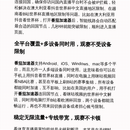
抖音看世界杯，打开
番茄加速器
后，智能线路会自动匹配
最合适的回国节点，几秒钟就能突破限制，顺利进入直播
页面。
全平台覆盖+多设备同时用，观赛不受设备
限制
番茄加速器
支持Android、iOS、Windows、mac等多个平
台，而且允许一人多端设备同时使用。这意味着你可以在
手机上用抖音看世界杯直播，同时在电脑上用咪咕视频回
看NBA比赛，甚至在平板上刷B站的赛事集锦，所有设备
都能同时加速，互不影响。比如在美国的用户，用手机打
开
番茄加速器
连回国节点，看咪咕视频的世界杯中文解
说，同时用电脑打开B站看欧洲杯回放，两个设备都能流
畅运行，再也不用来回切换设备或者担心账号限制。
稳定无限流量+专线带宽，观赛不卡顿
看体育直播最害怕的就是卡顿和断流，尤其是在关键时