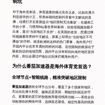
制坑
对于海外党来说，体育观赛的痛点实在太多。比如在澳大
利亚留学的小王，世界杯期间想刷抖音看中文解说的直
播，结果打开后直接提示“地区限制无法播放”；在越南工
作的小李，习惯用B站看世界杯集锦，却发现视频加载不
出来，显示“当前地区不支持”；在美国的老张，想通过咪
咕视频看世界杯中文解说，屏幕上却弹出“当前地区不可
播放”的字样。就连欧洲杯这样的热门赛事，海外用户打
开国内平台也常常遇到同样的问题。这些限制的根源在于
版权协议的地域范围，国内平台没有权利向海外地区提供
内容，所以会通过IP地址识别来拦截海外用户。
为什么番茄加速器是海外体育党首选？
全球节点+智能线路，精准突破地区限制
番茄加速器
拥有全球节点分布，覆盖了多个国家和地区，
无论你在澳大利亚、越南还是美国，都能找到就近的节
点。更重要的是它的智能推荐最优线路功能——系统会自
动检测你的网络环境，选择延迟最低、稳定性最高的线路
连接回国，确保你访问国内直播平台时不会被IP拦截，轻
松解决在澳大利亚看抖音世界杯中文直播地区限制、在越
南看B站世界杯直播地区限制等问题。比如在澳大利亚用