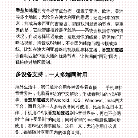
番茄加速器
拥有全球节点分布，覆盖了亚洲、欧洲、美洲
等多个地区，无论你在澳大利亚的悉尼，还是日本的东
京，抑或马来西亚的吉隆坡，都能找到就近的节点。更重
要的是，它能智能推荐最优线路——系统会根据你的网络
状况，自动选择延迟最低、速度最快的线路，确保你打开
咪咕视频、抖音或B站时，不会因为线路问题卡顿或掉
线。比如在澳大利亚看咪咕视频世界杯直播，
番茄加速器
会自动匹配中国大陆的优质节点，让你瞬间“回到”国内，
轻松绕过地区限制。
多设备支持，一人多端同时用
海外生活中，我们通常会用多种设备看直播——手机刷抖
音世界杯，电脑看B站的中文解说，平板看咪咕的NBA赛
事。
番茄加速器
支持Android、iOS、Windows、mac四大
平台，而且允许一人多端设备同时使用。比如你在日本工
作，手机用iOS版
番茄加速器
刷抖音世界杯，再也不会遇
到“当前IP受限制”的问题；同时家里的mac电脑也能同步
使用，看B站的赛事回放。这样一来，无论你用什么设
备，都能随时享受国内的体育直播。