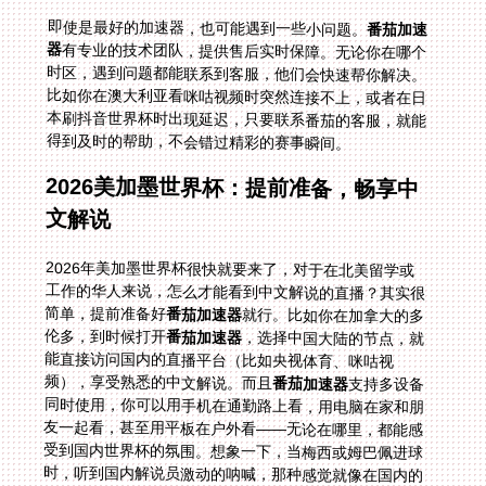
即使是最好的加速器，也可能遇到一些小问题。
番茄加速
器
有专业的技术团队，提供售后实时保障。无论你在哪个
时区，遇到问题都能联系到客服，他们会快速帮你解决。
比如你在澳大利亚看咪咕视频时突然连接不上，或者在日
本刷抖音世界杯时出现延迟，只要联系番茄的客服，就能
得到及时的帮助，不会错过精彩的赛事瞬间。
2026美加墨世界杯：提前准备，畅享中
文解说
2026年美加墨世界杯很快就要来了，对于在北美留学或
工作的华人来说，怎么才能看到中文解说的直播？其实很
简单，提前准备好
番茄加速器
就行。比如你在加拿大的多
伦多，到时候打开
番茄加速器
，选择中国大陆的节点，就
能直接访问国内的直播平台（比如央视体育、咪咕视
频），享受熟悉的中文解说。而且
番茄加速器
支持多设备
同时使用，你可以用手机在通勤路上看，用电脑在家和朋
友一起看，甚至用平板在户外看——无论在哪里，都能感
受到国内世界杯的氛围。想象一下，当梅西或姆巴佩进球
时，听到国内解说员激动的呐喊，那种感觉就像在国内的