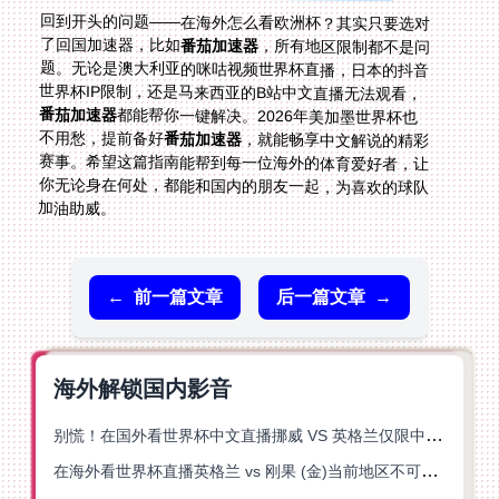
回到开头的问题——在海外怎么看欧洲杯？其实只要选对
了回国加速器，比如
番茄加速器
，所有地区限制都不是问
题。无论是澳大利亚的咪咕视频世界杯直播，日本的抖音
世界杯IP限制，还是马来西亚的B站中文直播无法观看，
番茄加速器
都能帮你一键解决。2026年美加墨世界杯也
不用愁，提前备好
番茄加速器
，就能畅享中文解说的精彩
赛事。希望这篇指南能帮到每一位海外的体育爱好者，让
你无论身在何处，都能和国内的朋友一起，为喜欢的球队
加油助威。
←
前一篇文章
后一篇文章
→
海外解锁国内影音
别慌！在国外看世界杯中文直播挪威 VS 英格兰仅限中国大陆？这篇指南帮你搞定
在海外看世界杯直播英格兰 vs 刚果 (金)当前地区不可播放？这篇指南帮你突破所有限制