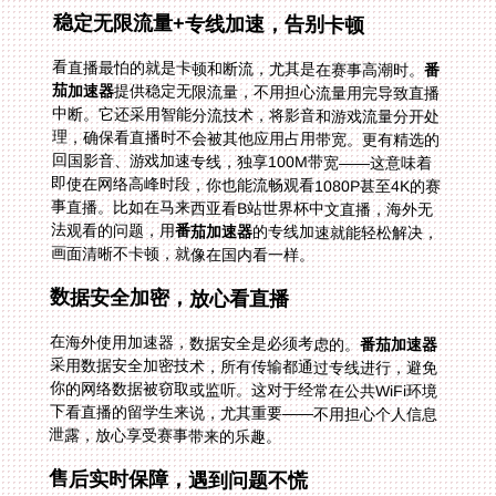
稳定无限流量+专线加速，告别卡顿
看直播最怕的就是卡顿和断流，尤其是在赛事高潮时。
番
茄加速器
提供稳定无限流量，不用担心流量用完导致直播
中断。它还采用智能分流技术，将影音和游戏流量分开处
理，确保看直播时不会被其他应用占用带宽。更有精选的
回国影音、游戏加速专线，独享100M带宽——这意味着
即使在网络高峰时段，你也能流畅观看1080P甚至4K的赛
事直播。比如在马来西亚看B站世界杯中文直播，海外无
法观看的问题，用
番茄加速器
的专线加速就能轻松解决，
画面清晰不卡顿，就像在国内看一样。
数据安全加密，放心看直播
在海外使用加速器，数据安全是必须考虑的。
番茄加速器
采用数据安全加密技术，所有传输都通过专线进行，避免
你的网络数据被窃取或监听。这对于经常在公共WiFi环境
下看直播的留学生来说，尤其重要——不用担心个人信息
泄露，放心享受赛事带来的乐趣。
售后实时保障，遇到问题不慌