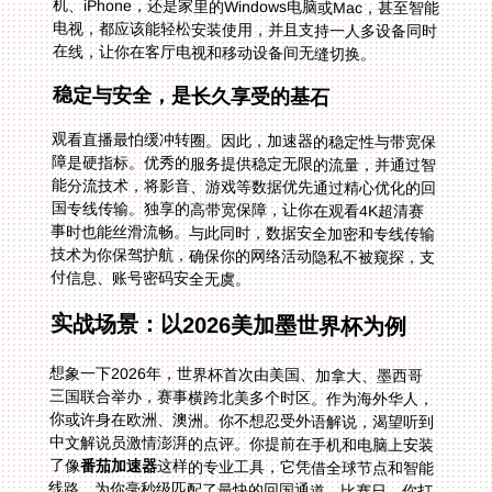
在线，让你在客厅电视和移动设备间无缝切换。
稳定与安全，是长久享受的基石
观看直播最怕缓冲转圈。因此，加速器的稳定性与带宽保
障是硬指标。优秀的服务提供稳定无限的流量，并通过智
能分流技术，将影音、游戏等数据优先通过精心优化的回
国专线传输。独享的高带宽保障，让你在观看4K超清赛
事时也能丝滑流畅。与此同时，数据安全加密和专线传输
技术为你保驾护航，确保你的网络活动隐私不被窥探，支
付信息、账号密码安全无虞。
实战场景：以2026美加墨世界杯为例
想象一下2026年，世界杯首次由美国、加拿大、墨西哥
三国联合举办，赛事横跨北美多个时区。作为海外华人，
你或许身在欧洲、澳洲。你不想忍受外语解说，渴望听到
中文解说员激情澎湃的点评。你提前在手机和电脑上安装
了像
番茄加速器
这样的专业工具，它凭借全球节点和智能
线路，为你毫秒级匹配了最快的回国通道。比赛日，你打
开咪咕视频APP，高清直播画面瞬间弹出，熟悉的解说声
音响起。智能分流技术确保即便网络波动，直播依然稳
定。多端支持让你在通勤路上用手机看，回家后用大屏电
视继续，体验无缝衔接。专业的售后团队提供7x24小时
保障，任何技术问题都能快速响应，让你完全专注于比赛