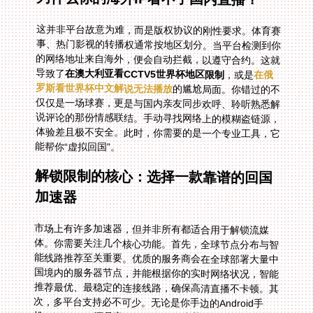
这并非平台故意为难，而是版权协议的刚性要求。体育赛
事、热门影视的转播权通常按地区划分。当平台检测到你
的网络地址来自海外，便会自动拦截，以遵守合约。这就
导致了
在澳大利亚看CCTV5世界杯地区限制
，或是
在俄
罗斯看世界杯中文解说无法播放
的尴尬局面。你错过的不
仅仅是一场球赛，更是与国内亲友同步欢呼、聆听熟悉解
说评论的那份情感联结。手动寻找网络上的模糊盗链源，
体验差且极不安全。此时，你需要的是一个专业工具，它
能帮你“虚拟回国”。
解锁限制的核心：选择一款靠谱的回国
加速器
市场上有许多加速器，但并非所有都适合用于解锁流媒
体。你需要关注几个核心功能。首先，全球节点分布与智
能线路推荐至关重要。优质的服务商会在全球部署大量中
国境内的服务器节点，并能根据你的实时网络状况，智能
推荐最优、最稳定的连接线路，确保高清直播不卡顿。其
次，多平台支持必不可少。无论是你手边的Android手
机、iPhone，还是家里的Windows电脑或Mac，甚至智能
电视，都应该能轻松安装使用，并且支持一人多设备同时