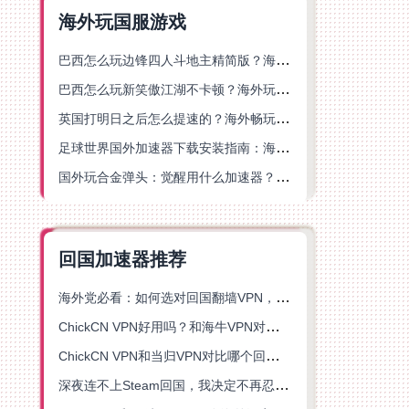
海外玩国服游戏
巴西怎么玩边锋四人斗地主精简版？海外游戏党的加速器终极选择
巴西怎么玩新笑傲江湖不卡顿？海外玩家国服游戏加速终极指南（附猫和老鼠一梦江湖实测）
英国打明日之后怎么提速的？海外畅玩国服游戏终极指南
足球世界国外加速器下载安装指南：海外党畅玩国服游戏的终极解决方案
国外玩合金弹头：觉醒用什么加速器？一份写给海外游子的畅玩指南
回国加速器推荐
海外党必看：如何选对回国翻墙VPN，无缝解锁国内资源？
ChickCN VPN好用吗？和海牛VPN对比哪个回国效果更好？
ChickCN VPN和当归VPN对比哪个回国效果更好？海外党亲测后选了它
深夜连不上Steam回国，我决定不再忍受这数字鸿沟