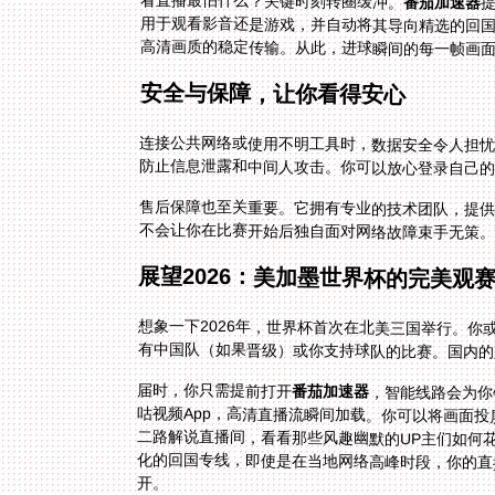
看直播最怕什么？关键时刻转圈缓冲。
番茄加速器
用
高清画质的稳定传输。从此，进球瞬间的每一帧画
安全与保障，让你看得安心
连接公共网络或使用不明工具时，数据安全令人担
防止信息泄露和中间人攻击。你可以放心登录自己
售后保障也至关重要。它拥有专业的技术团队，提供
不会让你在比赛开始后独自面对网络故障束手无策。
展望2026：美加墨世界杯的完美观
想象一下2026年，世界杯首次在北美三国举行。
有中国队（如果晋级）或你支持球队的比赛。国内的
届时，你只需提前打开
番茄加速器
，智能线路会为你
咕视频App，高清直播
二路解说直播间，看看那
化的回国专线，即使是在
开。