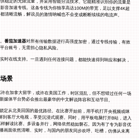
提供稳定的无限流量，并采用智能分流技术。它能精准识别你的流量是
于观看影音还是游戏，并自动将其导向精选的回国影音加速专线。这条专线为你独享高达100M的带宽，足以支撑4K超
面都清晰流畅，解说员的激情呐喊也不会变成断断续续的电流声。
忧。
番茄加速器
对所有传输数据进行高强度加密，通过专线传输，有效
的平台账号，无需担心隐私风险。
实时在线支持。一旦遇到任何连接问题，都能快速得到响应和解决，
赛场景
你或许在加拿大留学，或许在美国工作，时区混乱，但不想错过任何一场
新媒体平台势必会推出最豪华的中文解说阵容和互动节目。
锁定从北美回国的最优路径。在比赛开始前，用手机打开央视频或咪
流瞬间加载。你可以将画面投屏到客厅大电视，享受沉浸式观赛。同时，用平板电脑打开B站，进入
些风趣幽默的UP主们如何花样解读比赛。多设备并行，网络依然稳如磐石。因为有了专为影音优
当地网络高峰时段，你的直播画面依然清晰、实时，与国内的朋友同步欢呼、吐槽，仿佛从未离