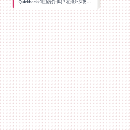
Quickback和巨鲸好用吗？在海外深夜想刷B站、追爱奇艺的你，或许正需要这份答案