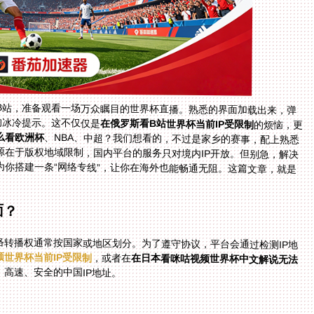
B站，准备观看一场万众瞩目的世界杯直播。熟悉的界面加载出来，弹
的冰冷提示。这不仅仅是
在俄罗斯看B站世界杯当前IP受限制
的烦恼，更
么看欧洲杯
、NBA、中超？我们想看的，不过是家乡的赛事，配上熟悉
的中文解说，感受那份与故土相连的热闹。问题根源在于版权地域限制，国内平台的服务只对境内IP开放。但别急，解决
方案的核心就是使用一款可靠的回国加速器，它能为你搭建一条“网络专线”，让你在海外也能畅通无阻。这篇文章，就是
面？
转播权通常按国家或地区划分。为了遵守协议，平台会通过检测IP地
世界杯当前IP受限制
，或者在
在日本看咪咕视频世界杯中文解说无法
高速、安全的中国IP地址。