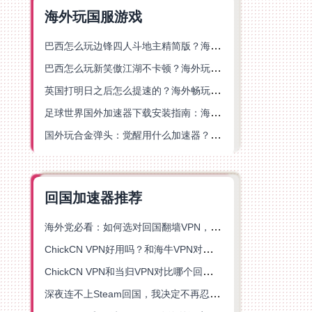
海外玩国服游戏
巴西怎么玩边锋四人斗地主精简版？海外游戏党的加速器终极选择
巴西怎么玩新笑傲江湖不卡顿？海外玩家国服游戏加速终极指南（附猫和老鼠一梦江湖实测）
英国打明日之后怎么提速的？海外畅玩国服游戏终极指南
足球世界国外加速器下载安装指南：海外党畅玩国服游戏的终极解决方案
国外玩合金弹头：觉醒用什么加速器？一份写给海外游子的畅玩指南
回国加速器推荐
海外党必看：如何选对回国翻墙VPN，无缝解锁国内资源？
ChickCN VPN好用吗？和海牛VPN对比哪个回国效果更好？
ChickCN VPN和当归VPN对比哪个回国效果更好？海外党亲测后选了它
深夜连不上Steam回国，我决定不再忍受这数字鸿沟