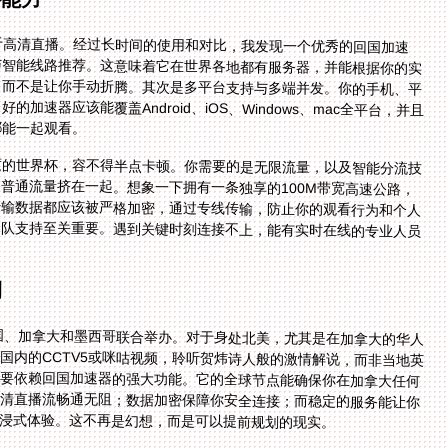
于高清直播。经过长时间的使用和对比，我发现一个优秀的回国加速
智能线路推荐。这意味着它在世界各地都有服务器，并能根据你的实
而不是让你手动折腾。其次是多平台支持与多端并发。你的手机、平
器应该能覆盖Android、iOS、Windows、mac全平台，并且
都能一起观看。
度的世界杯，容不得半点卡顿。你需要的是无限流量，以及智能分流技
普通流量挤在一起。想象一下拥有一条独享的100M带宽高速公路，
传输数据都应该被严格加密，通过专线传输，防止你的观看行为和个人
团队支持至关重要。遇到关键时刻连接不上，能有实时在线的专业人员
例
美国、加拿大和墨西哥联合举办。对于身处北美，尤其是在加拿大的华人
国内的CCTV5或咪咕视频，聆听贺炜诗人般的激情解说，而非当地英
需要依赖回国加速器的强大功能。它的全球节点能确保你在加拿大任何
高清直播流畅通无阻；数据加密保障你安全连接；而稳定的服务能让你
浸式体验。这不再是幻想，而是可以提前规划的现实。