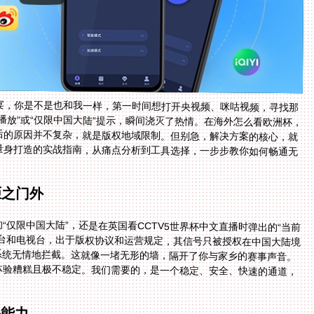
宴，你是不是也和我一样，第一时间想打开央视频、咪咕视频，寻找那
播放”或“仅限中国大陆”提示，瞬间浇灭了热情。在海外怎么看欧洲杯，
后的原因并不复杂，就是版权地域限制。但别急，解决方案的核心，就
量身打造的实战指南，从痛点分析到工具选择，一步步教你如何畅通无
拒之门外
仅限中国大陆”，还是在英国看CCTV5世界杯中文直播时弹出的“当前
平台和电视台，出于版权协议和运营规定，其信号只被授权在中国大陆境
被系统无情地拦截。这就像一堵无形的墙，隔开了你与家乡的赛事声音。
体验糟糕且极不稳定。我们需要的，是一个稳定、安全、快速的通道，
心能力