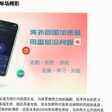
伴每场精彩
应成为我们与祖国文化、与体育激情之间的隔阂。技术存在的意义，
多端支持、稳定高速专线、安全加密和可靠售后保障的回国加速器，
到来的欧洲杯，还是未来的2026美加墨世界杯，当你再次点开国内直
响起时，你会明白，那份跨越山海的情感和归属感，从未远离。在海外