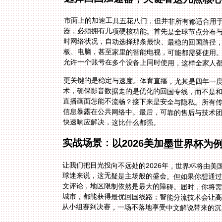
市面上的加速工具五花八门，但并非所有都适合用
器，必须拥有几项硬核功能。首先是全球节点分布与
时网络状况，自动选择那条最快、最稳的回国路径，
板、电脑，甚至家里的智能电视，可能都需要使用。好的加速
允许一个账号在多个设备上同时使用，这样全家人
更关键的是稳定与速度。体育直播，尤其是四年一
术，确保影音数据走的是优化的回国专线，而不是和
直播画面怎能不流畅？接下来是安全与隐私。所有
信息暴露在公共网络中。最后，可靠的售后与技术
快速响应解决，这比什么都强。
实战场景：以2026美加墨世界杯为
让我们把目光投向不远处的2026年，世界杯将由
球迷来说，这无疑是主场般的盛会。但如果你想通过
文评论，地区限制依然是最大的障碍。届时，你将
城市，都能获得最优回国线路；智能分流技术会让
从小组赛到决赛，一场不落地享受中文解说带来的沉