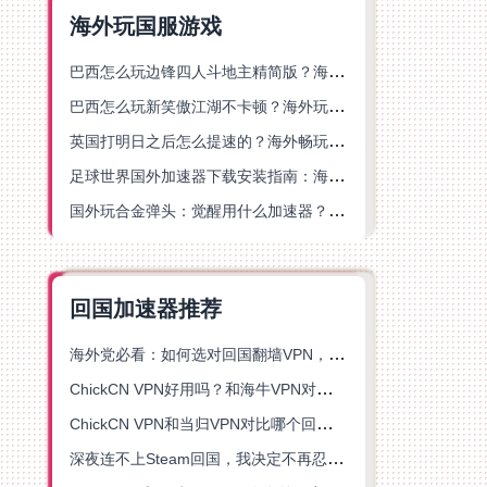
海外玩国服游戏
巴西怎么玩边锋四人斗地主精简版？海外游戏党的加速器终极选择
巴西怎么玩新笑傲江湖不卡顿？海外玩家国服游戏加速终极指南（附猫和老鼠一梦江湖实测）
英国打明日之后怎么提速的？海外畅玩国服游戏终极指南
足球世界国外加速器下载安装指南：海外党畅玩国服游戏的终极解决方案
国外玩合金弹头：觉醒用什么加速器？一份写给海外游子的畅玩指南
回国加速器推荐
海外党必看：如何选对回国翻墙VPN，无缝解锁国内资源？
ChickCN VPN好用吗？和海牛VPN对比哪个回国效果更好？
ChickCN VPN和当归VPN对比哪个回国效果更好？海外党亲测后选了它
深夜连不上Steam回国，我决定不再忍受这数字鸿沟