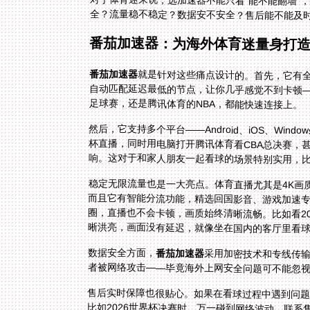
对于体育迷来说，选加速器不能只看“能不能翻墙”
全？流量稳不稳定？数据安不安全？售后能不能及
番茄加速器：为海外体育迷量身打
番茄加速器
就是针对这些痛点设计的。首先，它有全
自动匹配延迟最低的节点，让你几乎感觉不到
足球赛，还是腾讯体育的NBA，都能快速连接上。
然后，它支持多个平台——Android、iOS、Wi
杯直播，同时用电脑打开腾讯体育看CBA总决赛
响。这对于和家人朋友一起看球的场景特别实用，
稳定无限流量也是一大亮点。体育直播尤其是4K画
晰洪亮，画面没有延迟，就像坐在国内的客厅里看
数据安全方面，
番茄加速器
采用加密技术和专线传
者被网络攻击——毕竟海外上网安全问题可不能忽
售后实时保障也很贴心。如果在看球过程中遇到问