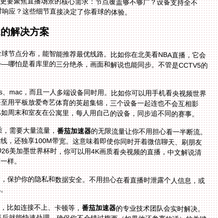
，更要聚焦直播场景的核心需求：节点覆盖够不够广？设备支持全不
时响应？这些细节直接决定了你看球的体验。
造的解决方案
球节点分布，能智能推荐最优线路。比如你在北美看NBA直播，它会
卡顿——哪怕是看库里的三分绝杀，画面和解说也能同步。不管是CCTV5的
ndows、mac，而且一人多端设备同时用。比如你可以用手机看央视频世界
，甚至用平板放爱奇艺体育的英超集锦，三个设备一起连也不会互相影
比如周末和室友在公寓里，每人用自己的设备，同步追不同的赛事。
质，需要大量流量，
番茄加速器
的无限流量让你不用担心看一半断流。
而且它有智能分流功能，精选回国影音、游戏加速专线，还独享100M带宽。这意味着即使你同时开着微信聊天、刷朋友
圈，直播也不会卡顿，画质始终清晰流畅。比如看2026美加墨世界杯时，你可以用4K画质看央视频的直播，中文解说清
球一样。
输，保护你的隐私和数据安全。不用担心在看直播时泄露个人信息，或
视。
题，比如连接不上、卡顿等，
番茄加速器
的专业技术团队会实时解决。
比如2026世界杯决赛时，万一碰到网络波动，联系售后就能快速处理，确保你不会错过梅西（如果他还参赛的话）的关键