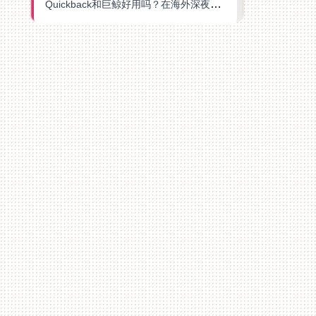
Quickback和巨鲸好用吗？在海外深夜想刷B站、追爱奇艺的你，或许正需要这份答案