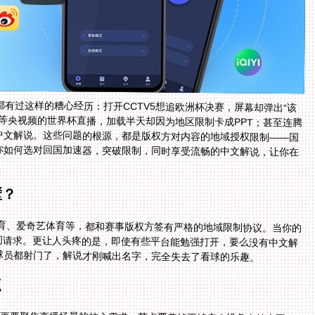
有过这样的糟心经历：打开CCTV5想追欧洲杯决赛，屏幕却弹出“该
等央视频的世界杯直播，加载半天却因为地区限制卡成PPT；甚至连腾
问中文解说。这些问题的根源，都是版权方对内容的地域授权限制——国
你如何选对回国加速器，突破限制，同时享受流畅的中文解说，让你在
壁？
体育、爱奇艺体育等，都和赛事版权方签有严格的地域限制协议。当你的
访问请求。更让人头疼的是，即使有些平台能勉强打开，要么没有中文解
球员都射门了，解说才刚喊出名字，完全失去了看球的乐趣。
点