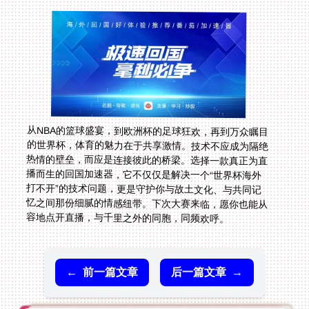
从NBA的篮球盛宴，到欧洲杯的足球狂欢，再到万众瞩目
的世界杯，体育的魅力在于共享激情。技术不应成为隔绝
热情的壁垒，而应是连接彼此的桥梁。选择一款真正为直
播而生的回国加速器，它不仅仅是解决一个“世界杯海外
打不开”的技术问题，更是守护你与故土文化、与共同记
忆之间那份细腻的情感纽带。下次大赛来临，愿你也能从
容地点开直播，与千里之外的同胞，同频欢呼。
←
前一篇文章
后一篇文章
→