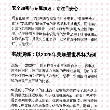
安全加密与专属加速：专注且安心
观看直播时，你的网络数据安全同样重要。“数据安全加
密”和“专线传输”确保了你的浏览隐私不被窥探。而“智能
分流”和“精选回国影音、游戏加速专线”则是专业性的体
现。这意味着系统能精准识别你的流量是用于咪咕视频还
是腾讯体育，并优先分配资源，让体育直播数据包一路绿
灯，告别缓冲。
实战演练：以2026年美加墨世界杯为例
想象一下2026年，世界杯首次由三国联合举办，赛事横
跨不同时区，热门比赛多在当地的夜晚或凌晨。你如何不
错过任何一场？假设你人在纽约，想看一场由国内名嘴解
说的凌晨三点开球的比赛。
你提前打开设备上的加速器，它智能为你连接了北美到上
海的最优低延迟线路。打开咪咕视频App，首页世界杯专
题页瞬间加载，毫无阻碍。你选择高清直播流，画面清晰
流畅，中文解说充满激情，仿佛置身国内客厅。期间，加
速器的“售后实时保障”团队7x24小时待命，即便遇到极端
网络波动，也能快速响应解决，确保你不错过加时赛的每
一个瞬间。多设备支持让你可以在客厅电视看完上半场，