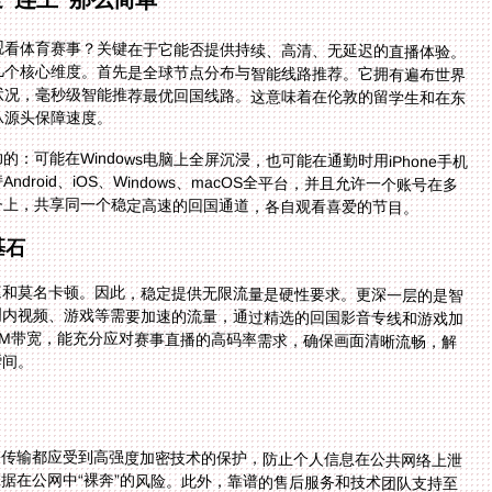
观看体育赛事？关键在于它能否提供持续、高清、无延迟的直播体验。
几个核心维度。首先是全球节点分布与智能线路推荐。它拥有遍布世界
能根据你的实际位置和网络状况，毫秒级智能推荐最优回国线路。这意味着在伦敦的留学生和在东
从源头保障速度。
可能在Windows电脑上全屏沉浸，也可能在通勤时用iPhone手机
droid、iOS、Windows、macOS全平台，并且允许一个账号在多
备上，共享同一个稳定高速的回国通道，各自观看喜爱的节目。
基石
速和莫名卡顿。因此，稳定提供无限流量是硬性要求。更深一层的是智
国内视频、游戏等需要加速的流量，通过精选的回国影音专线和游戏加
0M带宽，能充分应对赛事直播的高码率需求，确保画面清晰流畅，解
瞬间。
络传输都应受到高强度加密技术的保护，防止个人信息在公共网络上泄
据在公网中“裸奔”的风险。此外，靠谱的售后服务和技术团队支持至
现连接出现小问题时，能否第一时间找到专业技术人员快速解决，直接