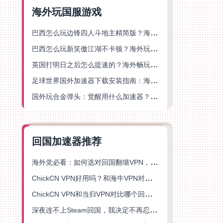
海外玩国服游戏
巴西怎么玩边锋四人斗地主精简版？海外游戏党的加速器终极选择
巴西怎么玩新笑傲江湖不卡顿？海外玩家国服游戏加速终极指南（附猫和老鼠一梦江湖实测）
英国打明日之后怎么提速的？海外畅玩国服游戏终极指南
足球世界国外加速器下载安装指南：海外党畅玩国服游戏的终极解决方案
国外玩合金弹头：觉醒用什么加速器？一份写给海外游子的畅玩指南
回国加速器推荐
海外党必看：如何选对回国翻墙VPN，无缝解锁国内资源？
ChickCN VPN好用吗？和海牛VPN对比哪个回国效果更好？
ChickCN VPN和当归VPN对比哪个回国效果更好？海外党亲测后选了它
深夜连不上Steam回国，我决定不再忍受这数字鸿沟