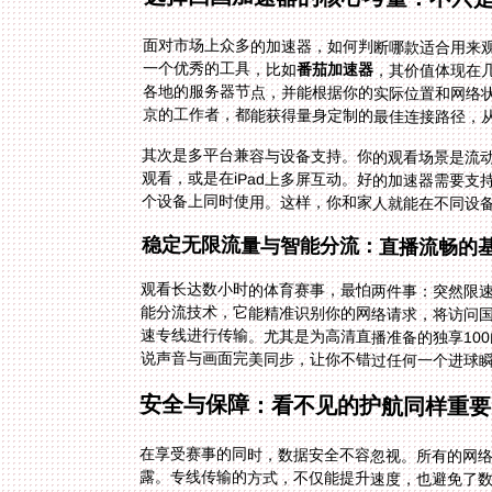
面对市场上众多的加速器，如何判断哪款适合用来
一个优秀的工具，比如
番茄加速器
，其价值体现在
各地的服务器节点，并
京的工作者，都能获得量身定制的最佳连接路径，
其次是多平台兼容与设备支持。你的观看场景是流动的：
观看，或是在iPad上多屏互动。好的加速器需要支持An
个设备上同时使用。这样，你和家人就能在不同设
稳定无限流量与智能分流：直播流畅的
观看长达数小时的体育赛事，最怕两件事：突然限
能分流技术，它能精准识别你的网络请求，将访问
速专线进行传输。尤其是为高清直播准备的独享10
说声音与画面完美同步，让你不错过任何一个进球
安全与保障：看不见的护航同样重要
在享受赛事的同时，数据安全不容忽视。所有的网
露。专线传输的方式，不仅能提升速度，也避免了数
关重要。当你准备观看一场万众瞩目的决赛，却发