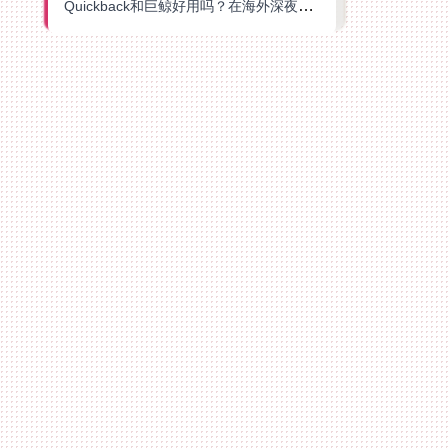
Quickback和巨鲸好用吗？在海外深夜想刷B站、追爱奇艺的你，或许正需要这份答案