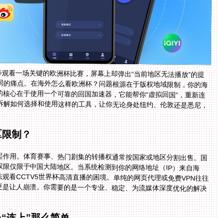
步观看一场关键的欧洲杯比赛，屏幕上却弹出“当前地区无法播放”的提
同的痛点。在海外怎么看欧洲杯？问题根源在于版权地域限制，你的海
的核心在于使用一个可靠的回国加速器，它能帮你“虚拟回国”，重新连
拆解如何选择和使用这样的工具，让你无论身处纽约、伦敦还是悉尼，
区限制？
起作用。体育赛事、热门剧集的转播权通常按国家或地区分割出售。国
权限仅限于中国大陆地区。当系统检测到你的网络地址（IP）来自海
观看CCTV5世界杯高清直播的困境。单纯的网页代理或免费VPN往往
更是让人崩溃。你需要的是一个专业、稳定、为流媒体深度优化的解决
“连上”那么简单