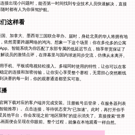
着随时都有人为你保驾护航。
我们这样看
由美国、加拿大、墨西哥三国联合举办。届时，身处北美的华人将拥有地
说，依然需要跨越网络的鸿沟。想象一下这个场景：你在多伦多的公寓
App。智能系统为你匹配了东部专属的低延迟节点，独享带宽保证了
文解说员的激情点评，在弹幕里与国内球迷同步交流，仿佛从未离开。
用手机、平板或电视轻松接入。多端同时使用的特性，让你可以在客
稳定的连接和加密传输，让你安心享受整个赛程，无需担心突然断线
到决赛的每一刻，你的观赛通道都坚实可靠。
直播
官网下载对应的客户端并完成安装。注册账号后登录，在服务器列表
智能推荐）。点击连接，等待状态变为“已加速”。此时，再打开你手
是其他平台，你会发现之前“地区限制”的提示消失了。直接搜索“世界
文解说画面便会呈现在你眼前。整个过程，就像在本地观看一样自然。