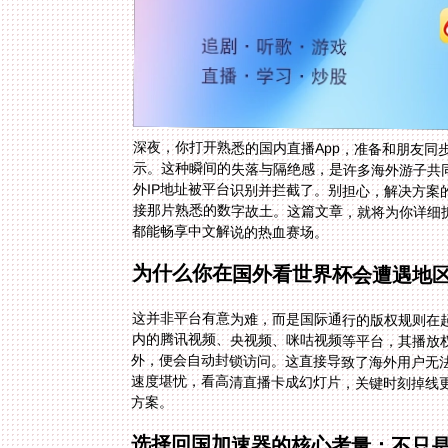
深夜，你打开熟悉的国内直播App，准备和朋友同
示。这种瞬间的失落与隔绝感，是许多海外游子共
外IP地址被平台识别并拦截了。别担心，解决方案
接那片熟悉的数字故土。这篇文章，就将为你详细
都能畅享中文解说的热血赛场。
为什么你在国外看世界杯会遭遇地
这并非平台有意为难，而是国际通行的版权规则在
内的腾讯视频、央视频、咪咕视频等平台，其播放
外，便会自动封锁访问。这直接导致了海外用户无法
速度堪忧，看高清直播卡成幻灯片，关键时刻掉线
方案。
选择回国加速器的核心考量：不只是